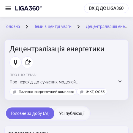
ВХІД ДО LIGA360
Головна
Теми в центрі уваги
Децентралізація енергетики
Децентралізація енергетики
ПРО ЩО ТЕМА:
Про перехід до сучасних моделей
енергозабезпечення, де виробництво електроенергії
Паливно-енергетичний комплекс
ЖКГ, ОСББ
здійснюється ближче до споживача. Це важливо для
підвищення енергонезалежності громад, зменшення
втрат при транспортуванні енергії та стимулювання
Головне за добу (AI)
Усі публікації
розвитку відновлюваних джерел