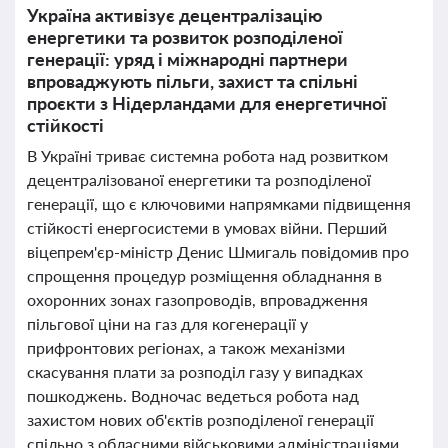
Україна активізує децентралізацію
енергетики та розвиток розподіленої
генерації: уряд і міжнародні партнери
впроваджують пільги, захист та спільні
проєкти з Нідерландами для енергетичної
стійкості
В Україні триває системна робота над розвитком
децентралізованої енергетики та розподіленої
генерації, що є ключовими напрямками підвищення
стійкості енергосистеми в умовах війни. Перший
віцепрем'єр-міністр Денис Шмигаль повідомив про
спрощення процедур розміщення обладнання в
охоронних зонах газопроводів, впровадження
пільгової ціни на газ для когенерації у
прифронтових регіонах, а також механізми
скасування плати за розподіл газу у випадках
пошкоджень. Водночас ведеться робота над
захистом нових об'єктів розподіленої генерації
спільно з обласними військовими адміністраціями