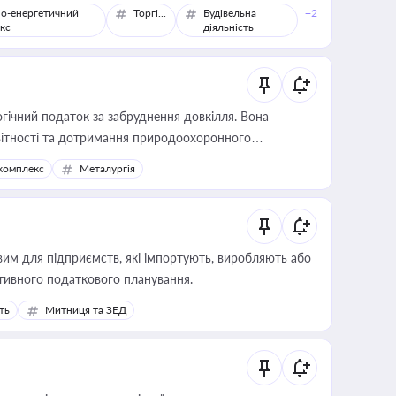
о-енергетичний
Торгівля
Будівельна
+2
кс
діяльність
гічний податок за забруднення довкілля. Вона
звітності та дотримання природоохоронного
комплекс
Металургія
вим для підприємств, які імпортують, виробляють або
тивного податкового планування.
ть
Митниця та ЗЕД