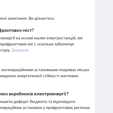
ьні запитання. Ви дізнаєтесь:
фронтових міст?
нергії на основі малих електростанцій, які
прифронтових міст, оскільки забезпечує
ктуру.
Джерело
 з когенераційними установками покриває міська
двищенню енергетичної стійкості житлових
атних виробників електроенергії?
зменшити дефіцит бюджету та відповідати
нераційних установок у прифронтових регіонах,