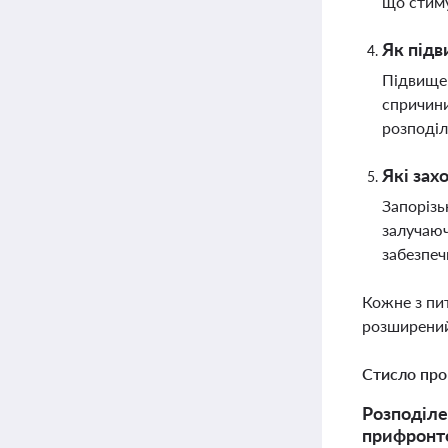
що стим
Як підв
Підвищен
спричини
розподіл
Які зах
Запорізь
залучаюч
забезпеч
Кожне з пи
розширений
Стисло про
Розподіле
прифронто