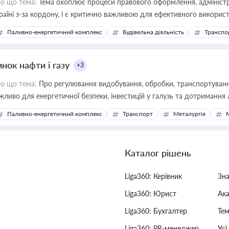
о що тема:
Тема охоплює процеси правового оформлення, адміністр
раїні з-за кордону, і є критично важливою для ефективного використ
фраструктурних проєктів
Паливно-енергетичний комплекс
Будівельна діяльність
Транспо
нок нафти і газу
+3
о що тема:
Про регулювання видобування, обробки, транспортування
жливо для енергетичної безпеки, інвестицій у галузь та дотримання 
Паливно-енергетичний комплекс
Транспорт
Металургія
Каталог рішень
Liga360: Керівник
Зн
Liga360: Юрист
Ак
Liga360: Бухгалтер
Тем
Liga360: PR-менеджер
Усі