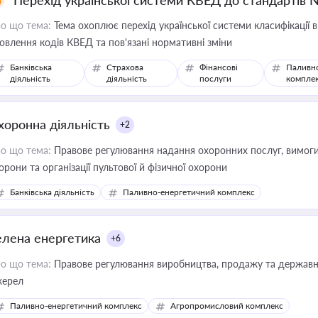
Перехід української системи КВЕД до стандартів 
о що тема:
Тема охоплює перехід української системи класифікації в
овлення кодів КВЕД та пов'язані нормативні зміни
Банківська
Страхова
Фінансові
Паливн
діяльність
діяльність
послуги
компле
хоронна діяльність
+2
о що тема:
Правове регулювання надання охоронних послуг, вимоги д
орони та організації пультової й фізичної охорони
Банківська діяльність
Паливно-енергетичний комплекс
елена енергетика
+6
о що тема:
Правове регулювання виробництва, продажу та державної
ерел
Паливно-енергетичний комплекс
Агропромисловий комплекс