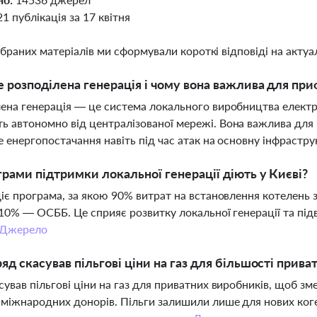
21 публікація за 17 квітня
ібраних матеріалів ми сформували короткі відповіді на актуал
 розподілена генерація і чому вона важлива для при
ена генерація — це система локального виробництва електрое
 автономно від централізованої мережі. Вона важлива для 
е енергопостачання навіть під час атак на основну інфрастру
грами підтримки локальної генерації діють у Києві?
діє програма, за якою 90% витрат на встановлення котелень
 10% — ОСББ. Це сприяє розвитку локальної генерації та пі
Джерело
яд скасував пільгові ціни на газ для більшості прив
сував пільгові ціни на газ для приватних виробників, щоб 
міжнародних донорів. Пільги залишили лише для нових коге