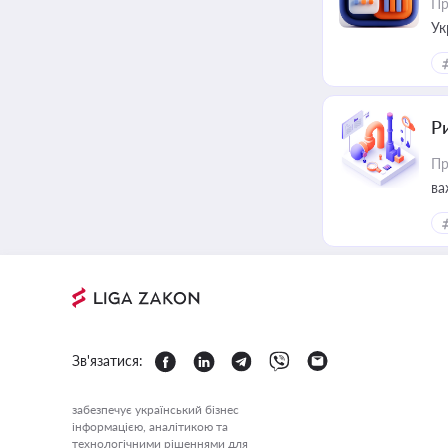
Пр
Ук
ін
Ри
Пр
ва
Зв'язатися:
забезпечує український бізнес
інформацією, аналітикою та
технологічними рішеннями для