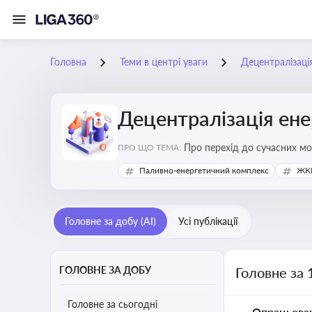
Головна
Теми в центрі уваги
Децентралізаці
Децентралізація ен
Про перехід до сучасних мо
ПРО ЩО ТЕМА:
підвищення енергонезалежн
Паливно-енергетичний комплекс
ЖКГ
Головне за добу (AI)
Усі публікації
ГОЛОВНЕ ЗА ДОБУ
Головне за 
Головне за сьогодні
Опрацьова