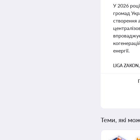
У 2026 році
громад Укра
створення 
централізо
впроваджує
когенерацій
енергії.
LIGA ZAKON
Теми, які мож