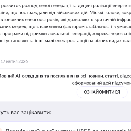
 розвиток розподіленої генерації та децентралізації енерге
їни, що постраждали від військових дій. Міські голови, зо
автономних енергоостровів, які дозволяють критичній інфра
ваних мереж, що є важливим фактором стабільності в умовах
 програми підтримки локальної генерації, зокрема через сп
ні установки та інші малі електростанції на різних видах 
,
17 квітня 2026
Повний AI-огляд дня та посилання на всі новини, статті, віде
сформований цей підсумо
ОЗНАЙОМИТИСЯ
уть вас зацікавити: