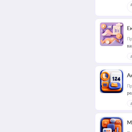
Е
Пр
ва
за
А
Пр
ре
М