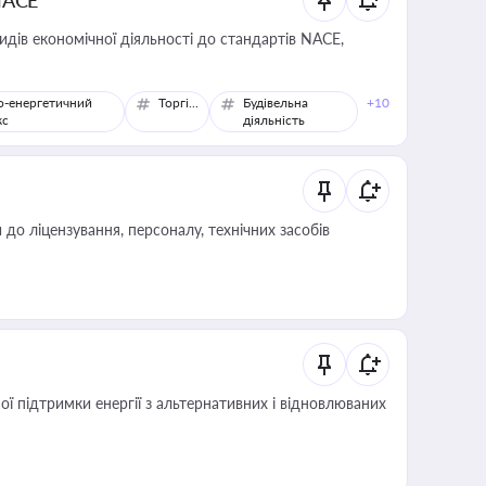
NACE
идів економічної діяльності до стандартів NACE,
о-енергетичний
Торгівля
Будівельна
+10
кс
діяльність
о ліцензування, персоналу, технічних засобів
 підтримки енергії з альтернативних і відновлюваних