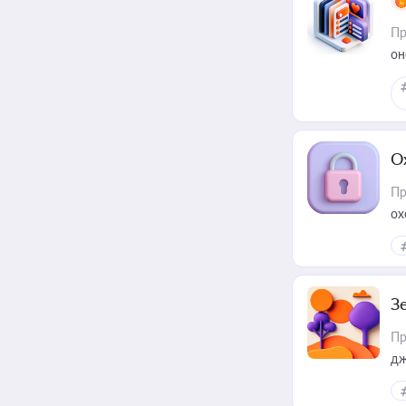
Пр
он
О
Пр
ох
З
Пр
дж