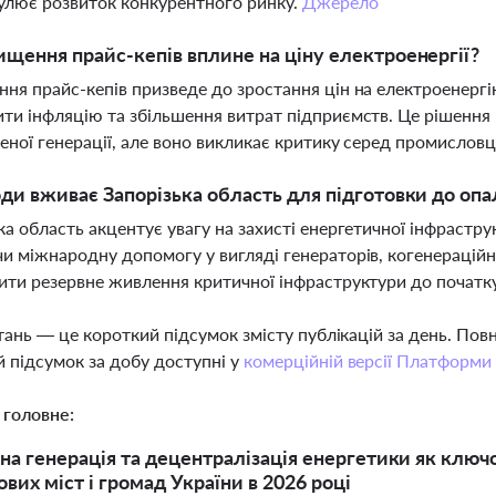
улює розвиток конкурентного ринку.
Джерело
ищення прайс-кепів вплине на ціну електроенергії?
ня прайс-кепів призведе до зростання цін на електроенергі
ти інфляцію та збільшення витрат підприємств. Це рішення
еної генерації, але воно викликає критику серед промисловц
оди вживає Запорізька область для підготовки до оп
ка область акцентує увагу на захисті енергетичної інфрастру
и міжнародну допомогу у вигляді генераторів, когенераційн
ити резервне живлення критичної інфраструктури до початк
тань — це короткий підсумок змісту публікацій за день. По
 підсумок за добу доступні у
комерційній версії Платформи
 головне:
на генерація та децентралізація енергетики як ключо
вих міст і громад України в 2026 році