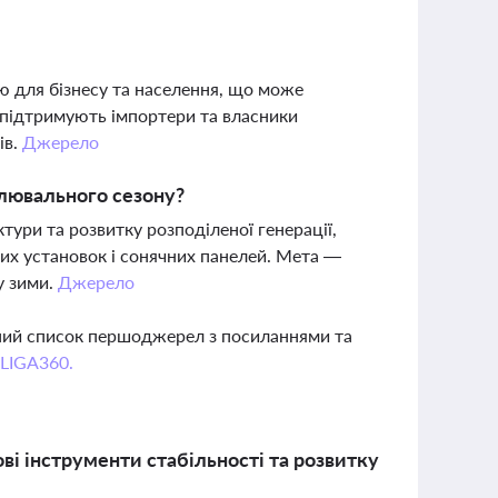
ю для бізнесу та населення, що може
 підтримують імпортери та власники
ів.
Джерело
алювального сезону?
ктури та розвитку розподіленої генерації,
их установок і сонячних панелей. Мета —
у зими.
Джерело
вний список першоджерел з посиланнями та
 LIGA360.
ві інструменти стабільності та розвитку