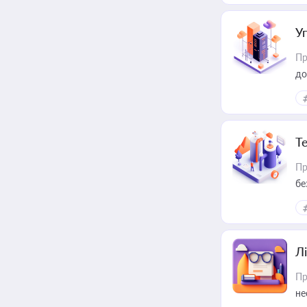
У
Пр
до
Т
Пр
бе
Лі
Пр
не