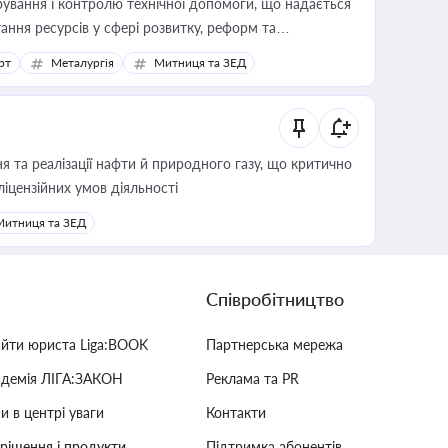
ування і контролю технічної допомоги, що надається
ання ресурсів у сфері розвитку, реформ та
рт
Металургія
Митниця та ЗЕД
 та реалізації нафти й природного газу, що критично
ліцензійних умов діяльності
Митниця та ЗЕД
Співробітництво
айти юриста Liga:BOOK
Партнерська мережа
адемія ЛІГА:ЗАКОН
Реклама та PR
и в центрі уваги
Контакти
 рішення і продукти
Підтримка абонентів