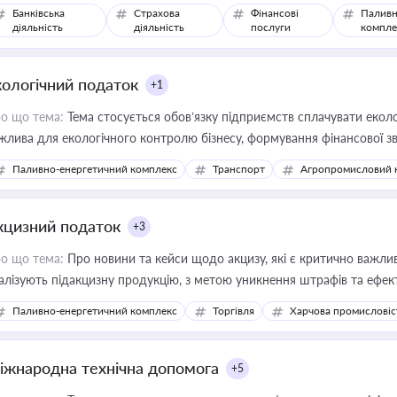
Банківська
Страхова
Фінансові
Паливн
діяльність
діяльність
послуги
компле
кологічний податок
+1
о що тема:
Тема стосується обов’язку підприємств сплачувати еколо
жлива для екологічного контролю бізнесу, формування фінансової 
конодавства
Паливно-енергетичний комплекс
Транспорт
Агропромисловий 
кцизний податок
+3
о що тема:
Про новини та кейси щодо акцизу, які є критично важли
алізують підакцизну продукцію, з метою уникнення штрафів та ефек
Паливно-енергетичний комплекс
Торгівля
Харчова промисловіс
іжнародна технічна допомога
+5