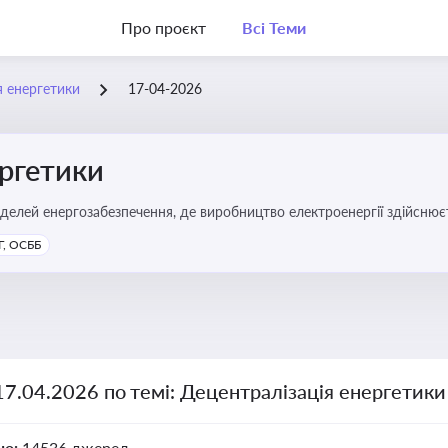
Про проєкт
Всі Теми
я енергетики
17-04-2026
ергетики
делей енергозабезпечення, де виробництво електроенергії здійсню
ості громад, зменшення втрат при транспортуванні енергії та сти
, ОСББ
17.04.2026 по темі: Децентралізація енергетики
но:
14536 джерел