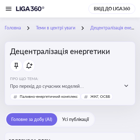
ВХІД ДО LIGA360
Головна
Теми в центрі уваги
Децентралізація енергетики
Децентралізація енергетики
ПРО ЩО ТЕМА:
Про перехід до сучасних моделей
енергозабезпечення, де виробництво електроенергії
Паливно-енергетичний комплекс
ЖКГ, ОСББ
здійснюється ближче до споживача. Це важливо для
підвищення енергонезалежності громад, зменшення
втрат при транспортуванні енергії та стимулювання
Головне за добу (AI)
Усі публікації
розвитку відновлюваних джерел