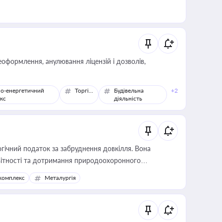
оформлення, анулювання ліцензій і дозволів,
о-енергетичний
Торгівля
Будівельна
+2
кс
діяльність
гічний податок за забруднення довкілля. Вона
звітності та дотримання природоохоронного
комплекс
Металургія