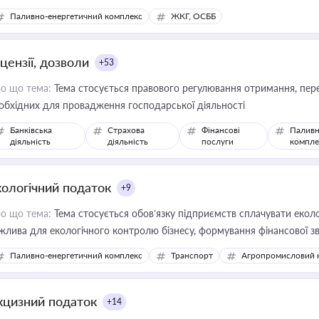
Паливно-енергетичний комплекс
ЖКГ, ОСББ
цензії, дозволи
+53
о що тема:
Тема стосується правового регулювання отримання, пере
обхідних для провадження господарської діяльності
Банківська
Страхова
Фінансові
Паливн
діяльність
діяльність
послуги
компле
кологічний податок
+9
о що тема:
Тема стосується обов’язку підприємств сплачувати еколо
жлива для екологічного контролю бізнесу, формування фінансової 
конодавства
Паливно-енергетичний комплекс
Транспорт
Агропромисловий 
кцизний податок
+14