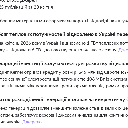
25 публікацій за 23 квітня
ібраних матеріалів ми сформували короткі відповіді на актуал
сяг теплових потужностей відновлено в Україні пер
а квітень 2026 року в Україні відновлено 1 ГВт теплових пот
ду – відновити 6 ГВт до початку опалювального сезону.
Дже
народні інвестиції залучаються для розвитку відновл
инг Kernel отримав кредит у розмірі $45 млн від Європейськ
тво сонячної електростанції потужністю 106 МВт із система
ри з іншими міжнародними кредиторами для підтримки проєк
иток розподіленої генерації впливає на енергетичну 
ена генерація дозволяє зменшити залежність від великих цен
стеми, забезпечує резервні джерела живлення для критично
 чи аварій.
Джерело