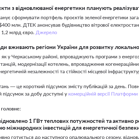
єкти з відновлюваної енергетики планують реалізуват
ланує сформувати портфель проєктів зеленої енергетики заг
$400 млн. ДТЕК анонсував будівництво вітрової електростан
 1,2 млрд євро.
Джерело
оди вживають регіони України для розвитку локальної
 як у Черкаському районі, впроваджують програми з енерго
танцій, модернізації котелень, впровадження когенераційни
нергетичній незалежності та стійкості місцевої інфраструкт
тань — це короткий підсумок змісту публікацій за день. По
 підсумок за добу доступні у
комерційній версії Платформи
 головне:
 відновлено 1 ГВт теплових потужностей та активно р
ю міжнародних інвестицій для енергетичної безпеки 
тивно готується до наступного опалювального сезону, відно