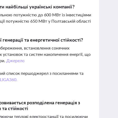
и найбільші українські компанії?
альною потужністю до 600 МВт із інвестиціями
ції потужністю 650 МВт у Полтавській області
 генерації та енергетичної стійкості?
збереження, встановлення сонячних
х установок та систем накопичення енергії, що
ури.
Джерело
вний список першоджерел з посиланнями та
 LIGA360.
озвивається розподілена генерація з
та стійкості
влюючи теплові електростанції та посилюючи