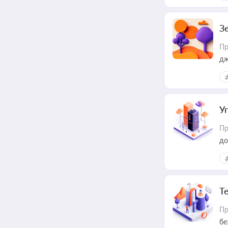
З
Пр
дж
У
Пр
до
Т
Пр
бе