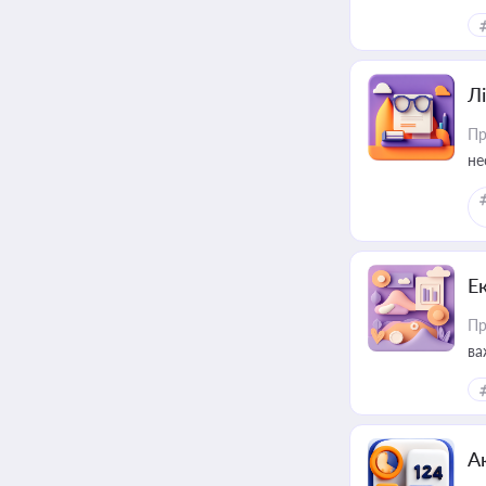
Лі
Пр
не
Е
Пр
ва
за
А