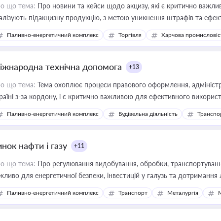
о що тема:
Про новини та кейси щодо акцизу, які є критично важли
алізують підакцизну продукцію, з метою уникнення штрафів та ефек
Паливно-енергетичний комплекс
Торгівля
Харчова промисловіс
іжнародна технічна допомога
+13
о що тема:
Тема охоплює процеси правового оформлення, адміністр
раїні з-за кордону, і є критично важливою для ефективного використ
фраструктурних проєктів
Паливно-енергетичний комплекс
Будівельна діяльність
Транспо
нок нафти і газу
+11
о що тема:
Про регулювання видобування, обробки, транспортування
жливо для енергетичної безпеки, інвестицій у галузь та дотримання 
Паливно-енергетичний комплекс
Транспорт
Металургія