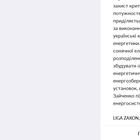
захист кри
потужностей
приділяєть
за виконан
українські 
енергетики.
сонячної е
розподілен
збудувати 
енергетичну
енергозбер
установок, 
Зайченко п
енергосисте
LIGA ZAKON