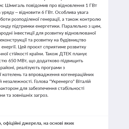
нис Шмигаль повідомив про відновлення 1 ГВт
а уряду – відновити 6 ГВт. Особлива увага
боти розподіленої генерації, а також контролю
онду підтримки енергетики. Паралельно з цим,
ародні інвестиції для розвитку відновлюваної
еконструкції та розвитку на будівництво
 енергії. Цей проєкт сприятиме розвитку
ної стійкості країни. Також ДТЕК планує
ністю 650 МВт, що додатково підвищить
 районі, реалізують програми з
ї котелень та впровадження когенераційних
й незалежності. Голова "Укренерго" Віталій
фактором для забезпечення стабільності
и та зовнішніх загроз.
о, офіційні джерела, на основі яких