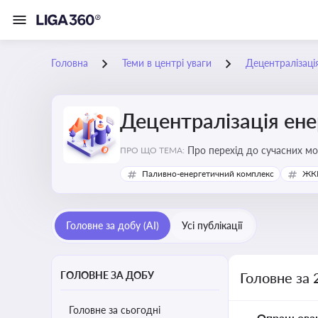
Головна
Теми в центрі уваги
Децентралізаці
Децентралізація ен
Про перехід до сучасних мо
ПРО ЩО ТЕМА:
підвищення енергонезалежн
Паливно-енергетичний комплекс
ЖКГ
Головне за добу (AI)
Усі публікації
ГОЛОВНЕ ЗА ДОБУ
Головне за 
Головне за сьогодні
Опрацьова