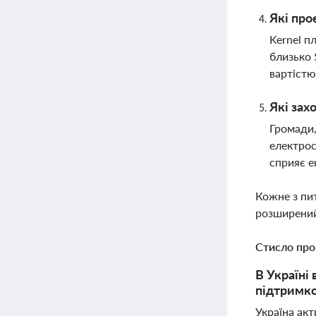
Які про
Kernel п
близько 
вартістю
Які зах
Громади,
електрос
сприяє е
Кожне з пи
розширений
Стисло про
В Україні
підтримко
Україна ак