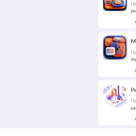
Пр
ре
М
Пр
Ук
ін
Ри
Пр
ва