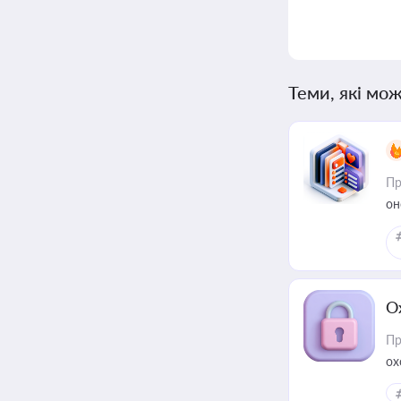
Теми, які мож
Пр
он
О
Пр
ох