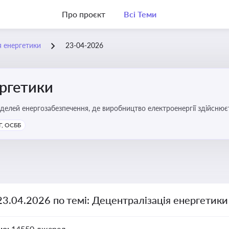
Про проєкт
Всі Теми
я енергетики
23-04-2026
ергетики
делей енергозабезпечення, де виробництво електроенергії здійсню
ості громад, зменшення втрат при транспортуванні енергії та сти
, ОСББ
23.04.2026 по темі: Децентралізація енергетики
но:
14550 джерел