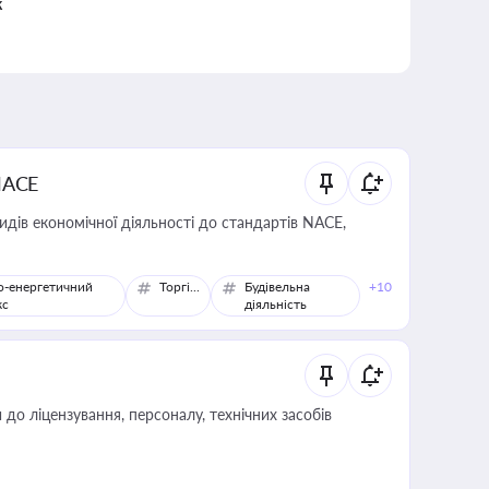
к
NACE
идів економічної діяльності до стандартів NACE,
о-енергетичний
Торгівля
Будівельна
+10
кс
діяльність
о ліцензування, персоналу, технічних засобів