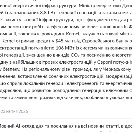
тичної енергетичної інфраструктури. Міністр енергетики Де
 із запланованих 3,8 ГВт теплової генерації, а загальна мет
ся захисту газової інфраструктури, що є фундаментом для ро
ням ремонтних робіт та ефективному використанню коштів Ф
компанії, зокрема агрохолдинг Kernel, залучають значні міжн
 Kernel отримав кредит у $45 млн від Європейського банку р
лектростанції потужністю 106 МВт із системами накопичення
ої генерації, зменшенню викидів CO₂ та посиленню енергетич
одну з найбільших вітрових електростанцій у Європі потуж
 безпеку. На регіональному рівні громади, як у Черкаському
еження, встановлення сонячних електростанцій, модернізаці
що сприяє локальній генерації електроенергії та енергетичні
ідкреслює, що розвиток розподіленої генерації є ключовим 
ми та зменшення ризиків відключень, особливо в умовах війн
,
23 квітня 2026
Повний AI-огляд дня та посилання на всі новини, статті, віде