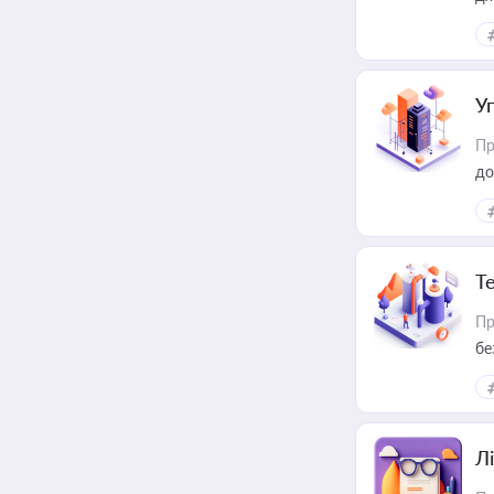
У
Пр
до
Т
Пр
бе
Лі