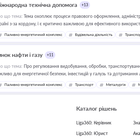
іжнародна технічна допомога
+13
о що тема:
Тема охоплює процеси правового оформлення, адміністр
раїні з-за кордону, і є критично важливою для ефективного використ
фраструктурних проєктів
Паливно-енергетичний комплекс
Будівельна діяльність
Транспо
нок нафти і газу
+11
о що тема:
Про регулювання видобування, обробки, транспортування
жливо для енергетичної безпеки, інвестицій у галузь та дотримання 
Паливно-енергетичний комплекс
Транспорт
Металургія
Каталог рішень
Liga360: Керівник
Зн
Liga360: Юрист
Ак