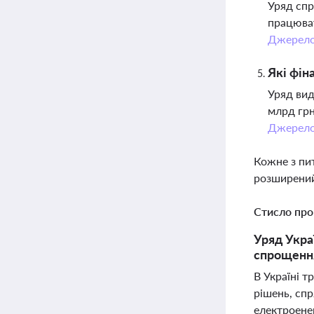
Уряд спр
працюват
Джерел
Які фін
Уряд вид
млрд грн
Джерел
Кожне з пи
розширений
Стисло про
Уряд Укра
спрощення
В Україні т
рішень, спр
електроенер