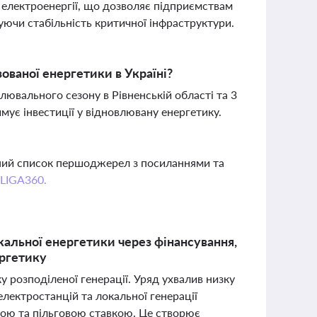
електроенергії, що дозволяє підприємствам
уючи стабільність критичної інфраструктури.
ованої енергетики в Україні?
лювального сезону в Рівненській області та 3
мує інвестиції у відновлювану енергетику.
вний список першоджерел з посиланнями та
 LIGA360.
окальної енергетики через фінансування,
ергетику
ку розподіленої генерації. Уряд ухвалив низку
електростанцій та локальної генерації
овою та пільговою ставкою. Це створює