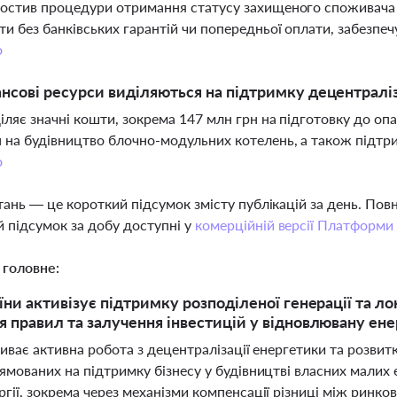
остив процедури отримання статусу захищеного споживача 
и без банківських гарантій чи попередньої оплати, забезпеч
о
ансові ресурси виділяються на підтримку децентраліз
іляє значні кошти, зокрема 147 млн грн на підготовку до опа
 на будівництво блочно-модульних котелень, а також підтри
о
тань — це короткий підсумок змісту публікацій за день. По
 підсумок за добу доступні у
комерційній версії Платформи
 головне:
їни активізує підтримку розподіленої генерації та л
 правил та залучення інвестицій у відновлювану ен
риває активна робота з децентралізації енергетики та розвит
ямованих на підтримку бізнесу у будівництві власних малих 
гії, зокрема через механізми компенсації різниці між ринк