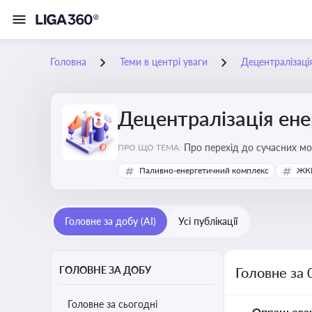
Головна
Теми в центрі уваги
Децентралізаці
Децентралізація ен
Про перехід до сучасних мо
ПРО ЩО ТЕМА:
підвищення енергонезалежн
Паливно-енергетичний комплекс
ЖКГ
Головне за добу (AI)
Усі публікації
ГОЛОВНЕ ЗА ДОБУ
Головне за 
Головне за сьогодні
Опрацьова