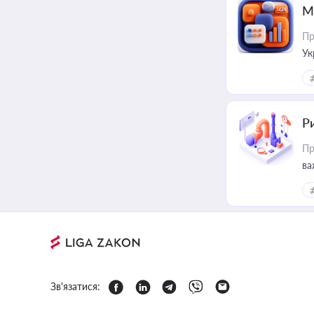
М
Пр
Ук
ін
Ри
Пр
ва
Зв'язатися: