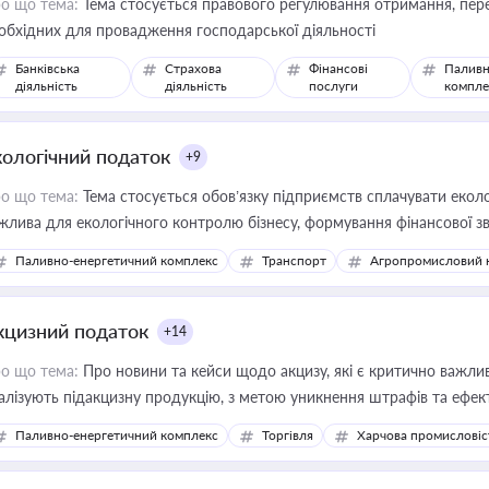
о що тема:
Тема стосується правового регулювання отримання, пере
обхідних для провадження господарської діяльності
Банківська
Страхова
Фінансові
Паливн
діяльність
діяльність
послуги
компле
кологічний податок
+9
о що тема:
Тема стосується обов’язку підприємств сплачувати еколо
жлива для екологічного контролю бізнесу, формування фінансової 
конодавства
Паливно-енергетичний комплекс
Транспорт
Агропромисловий 
кцизний податок
+14
о що тема:
Про новини та кейси щодо акцизу, які є критично важли
алізують підакцизну продукцію, з метою уникнення штрафів та ефек
Паливно-енергетичний комплекс
Торгівля
Харчова промисловіс