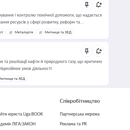
ування і контролю технічної допомоги, що надається
ання ресурсів у сфері розвитку, реформ та
рт
Металургія
Митниця та ЗЕД
 та реалізації нафти й природного газу, що критично
ліцензійних умов діяльності
Митниця та ЗЕД
Співробітництво
айти юриста Liga:BOOK
Партнерська мережа
адемія ЛІГА:ЗАКОН
Реклама та PR