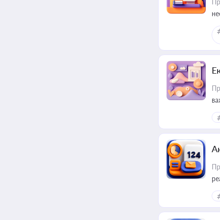
Пр
не
Е
Пр
ва
за
А
Пр
ре