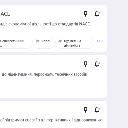
NACE
идів економічної діяльності до стандартів NACE,
о-енергетичний
Торгівля
Будівельна
+10
кс
діяльність
о ліцензування, персоналу, технічних засобів
 підтримки енергії з альтернативних і відновлюваних