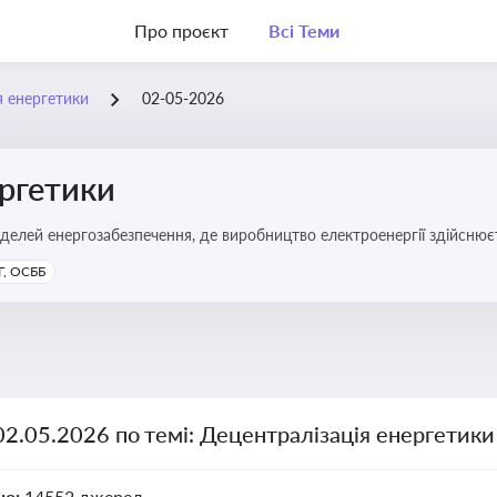
Про проєкт
Всі Теми
я енергетики
02-05-2026
ергетики
делей енергозабезпечення, де виробництво електроенергії здійсню
ості громад, зменшення втрат при транспортуванні енергії та сти
, ОСББ
02.05.2026 по темі: Децентралізація енергетики
но:
14552 джерел