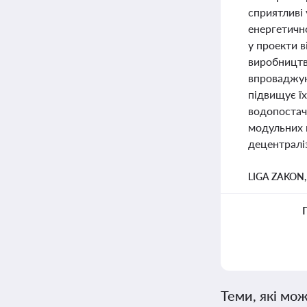
сприятливі
енергетично
у проекти в
виробництва
впроваджую
підвищує їх
водопостача
модульних 
децентралі
LIGA ZAKON
Теми, які мож