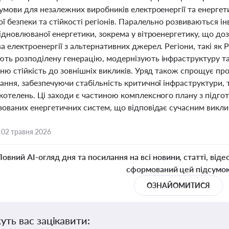
 умови для незалежних виробників електроенергії та енерге
ї безпеки та стійкості регіонів. Паралельно розвиваються і
ідновлюваної енергетики, зокрема у вітроенергетику, що до
 електроенергії з альтернативних джерел. Регіони, такі як
ть розподілену генерацію, модернізують інфраструктуру та
ню стійкість до зовнішніх викликів. Уряд також спрощує пр
ння, забезпечуючи стабільність критичної інфраструктури, 
котелень. Ці заходи є частиною комплексного плану з підго
зованих енергетичних систем, що відповідає сучасним викли
,
02 травня 2026
Повний AI-огляд дня та посилання на всі новини, статті, віде
сформований цей підсумо
ОЗНАЙОМИТИСЯ
уть вас зацікавити: