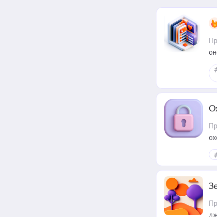
Пр
он
О
Пр
ох
З
Пр
дж