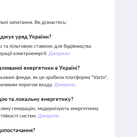
ьні запитання. Ви дізнаєтесь:
аджує уряд України?
ю та пільговою ставкою для будівництва
рації електроенергії.
Джерело
влюваної енергетики в Україні?
ьовані фонди, як це зробила платформа "Varto",
евеликим порогом входу.
Джерело
цію та локальну енергетику?
лену генерацію, модернізують енергетичну
тійкості систем.
Джерело
допостачання?