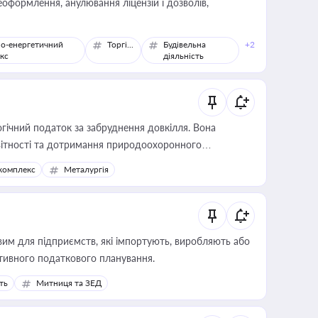
оформлення, анулювання ліцензій і дозволів,
о-енергетичний
Торгівля
Будівельна
+2
кс
діяльність
гічний податок за забруднення довкілля. Вона
звітності та дотримання природоохоронного
комплекс
Металургія
вим для підприємств, які імпортують, виробляють або
тивного податкового планування.
ть
Митниця та ЗЕД