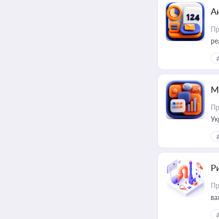
А
Пр
ре
М
Пр
Ук
ін
Ри
Пр
ва