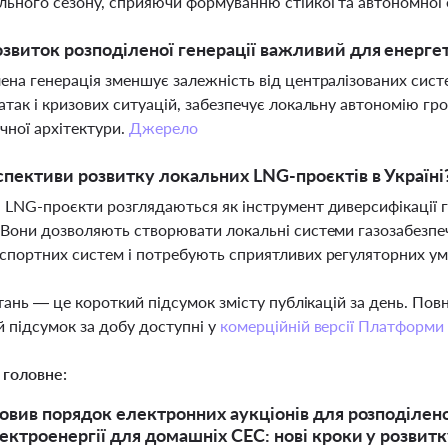
ьного сезону, сприяючи формуванню стійкої та автономної 
звиток розподіленої генерації важливий для енерге
ена генерація зменшує залежність від централізованих сист
атак і кризових ситуацій, забезпечує локальну автономію гро
чної архітектури.
Джерело
спективи розвитку локальних LNG-проєктів в Україні
 LNG-проєкти розглядаються як інструмент диверсифікації 
 Вони дозволяють створювати локальні системи газозабезпе
спортних систем і потребують сприятливих регуляторних ум
тань — це короткий підсумок змісту публікацій за день. По
 підсумок за добу доступні у
комерційній версії Платформи
 головне:
овив порядок електронних аукціонів для розподілен
ектроенергії для домашніх СЕС: нові кроки у розвит