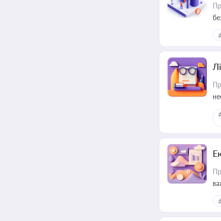
Пр
бе
Лі
Пр
не
Е
Пр
ва
за