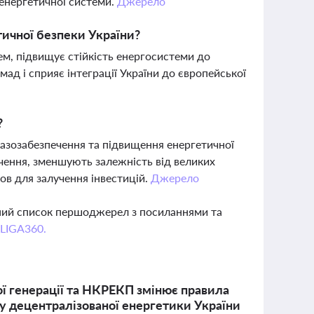
енергетичної системи.
Джерело
тичної безпеки України?
ем, підвищує стійкість енергосистеми до
мад і сприяє інтеграції України до європейської
?
газозабезпечення та підвищення енергетичної
чення, зменшують залежність від великих
ов для залучення інвестицій.
Джерело
вний список першоджерел з посиланнями та
 LIGA360.
ої генерації та НКРЕКП змінює правила
ку децентралізованої енергетики України