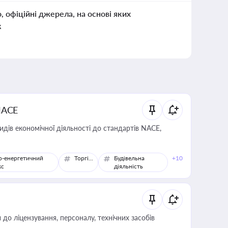
о, офіційні джерела, на основі яких
к
NACE
идів економічної діяльності до стандартів NACE,
о-енергетичний
Торгівля
Будівельна
+10
кс
діяльність
о ліцензування, персоналу, технічних засобів