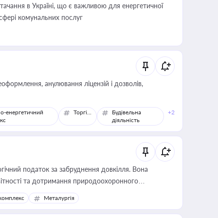
ачання в Україні, що є важливою для енергетичної
 сфері комунальних послуг
оформлення, анулювання ліцензій і дозволів,
о-енергетичний
Торгівля
Будівельна
+2
кс
діяльність
гічний податок за забруднення довкілля. Вона
звітності та дотримання природоохоронного
комплекс
Металургія