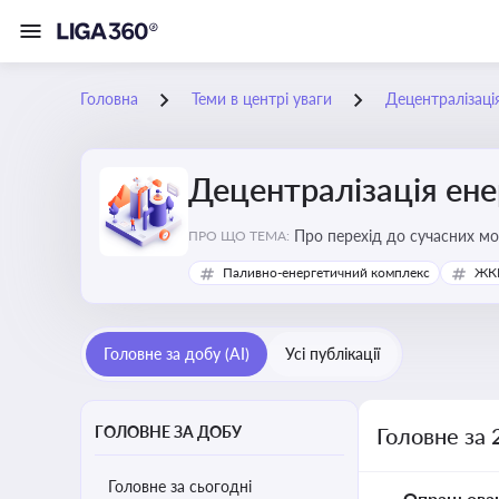
Головна
Теми в центрі уваги
Децентралізаці
Децентралізація ен
Про перехід до сучасних мо
ПРО ЩО ТЕМА:
підвищення енергонезалежн
Паливно-енергетичний комплекс
ЖКГ
Головне за добу (AI)
Усі публікації
ГОЛОВНЕ ЗА ДОБУ
Головне за 
Головне за сьогодні
Опрацьова