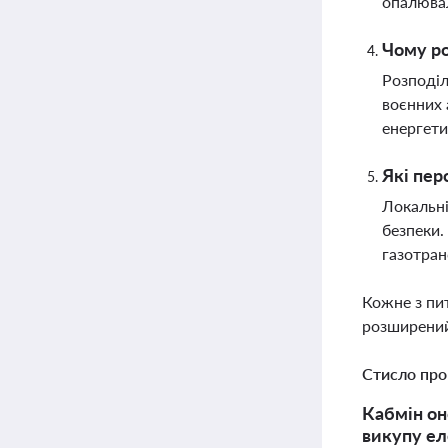
опалювал
Чому ро
Розподіл
воєнних 
енергети
Які пер
Локальні
безпеки.
газотран
Кожне з пи
розширений
Стисло про
Кабмін он
викупу ел