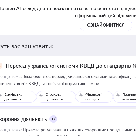
Повний AI-огляд дня та посилання на всі новини, статті, віде
сформований цей підсумо
ОЗНАЙОМИТИСЯ
уть вас зацікавити:
Перехід української системи КВЕД до стандартів 
о що тема:
Тема охоплює перехід української системи класифікації в
овлення кодів КВЕД та пов'язані нормативні зміни
Банківська
Страхова
Фінансові
Паливн
діяльність
діяльність
послуги
компле
хоронна діяльність
+7
о що тема:
Правове регулювання надання охоронних послуг, вимоги д