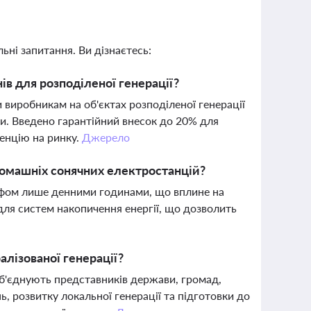
ьні запитання. Ви дізнаєтесь:
ів для розподіленої генерації?
виробникам на об'єктах розподіленої генерації
и. Введено гарантійний внесок до 20% для
ренцію на ринку.
Джерело
домашніх сонячних електростанцій?
ифом лише денними годинами, що вплине на
ля систем накопичення енергії, що дозволить
алізованої генерації?
б'єднують представників держави, громад,
, розвитку локальної генерації та підготовки до