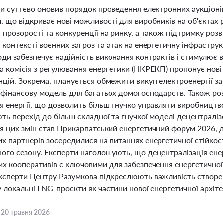
ни суттєво оновив порядок проведення електронних аукціоні
 що відкриває нові можливості для виробників на об'єктах р
прозорості та конкуренції на ринку, а також підтримку розв
контексті воєнних загроз та атак на енергетичну інфраструк
оди забезпечує надійність виконання контрактів і стимулює 
а комісія з регулювання енергетики (НКРЕКП) пропонує нові
нцій. Зокрема, планується обмежити викуп електроенергії 
 фінансову модель для багатьох домогосподарств. Також р
 енергії, що дозволить більш гнучко управляти виробництво
ть перехід до більш складної та гнучкої моделі децентрал
я цих змін став Прикарпатський енергетичний форум 2026, д
 партнерів зосередилися на питаннях енергетичної стійкості
ого сезону. Експерти наголошують, що децентралізація енер
х кооперативів є ключовими для забезпечення енергетичної б
ксперти Центру Разумкова підкреслюють важливість створен
у локальні LNG-проєкти як частини нової енергетичної архіте
,
20 травня 2026