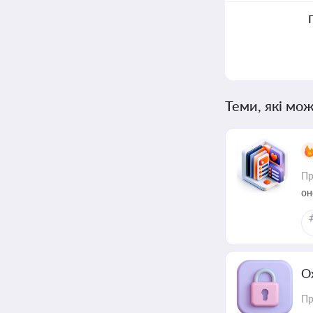
Теми, які мож
Пр
он
О
Пр