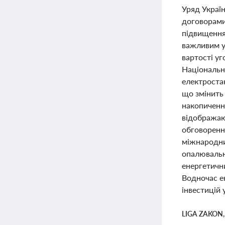
Уряд Украї
договорами,
підвищення 
важливим у 
вартості уг
Національн
електроста
що змінить
накопичення
відображаю
обговоренн
міжнародних
опалювальн
енергетични
Водночас е
інвестицій 
LIGA ZAKON