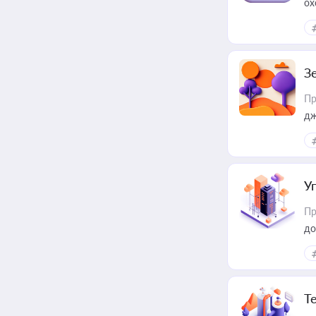
ох
З
Пр
дж
У
Пр
до
Т