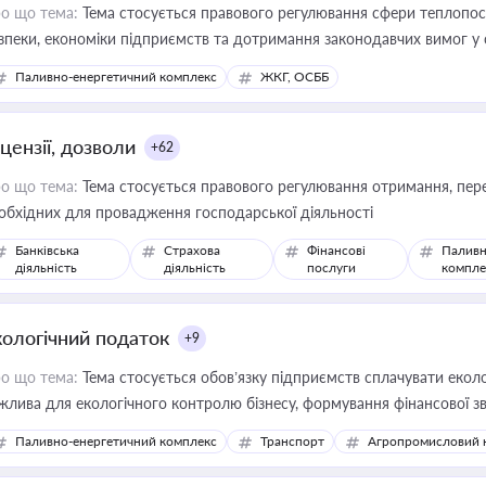
о що тема:
Тема стосується правового регулювання сфери теплопост
зпеки, економіки підприємств та дотримання законодавчих вимог у
Паливно-енергетичний комплекс
ЖКГ, ОСББ
цензії, дозволи
+62
о що тема:
Тема стосується правового регулювання отримання, пере
обхідних для провадження господарської діяльності
Банківська
Страхова
Фінансові
Паливн
діяльність
діяльність
послуги
компле
кологічний податок
+9
о що тема:
Тема стосується обов’язку підприємств сплачувати еколо
жлива для екологічного контролю бізнесу, формування фінансової 
конодавства
Паливно-енергетичний комплекс
Транспорт
Агропромисловий 