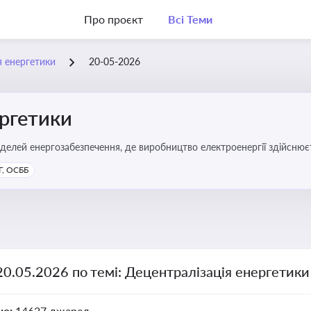
Про проєкт
Всі Теми
я енергетики
20-05-2026
ергетики
делей енергозабезпечення, де виробництво електроенергії здійсню
ості громад, зменшення втрат при транспортуванні енергії та сти
, ОСББ
20.05.2026 по темі: Децентралізація енергетики
но:
14627 джерел