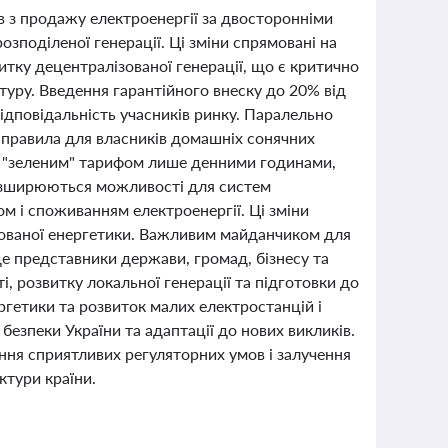
в з продажу електроенергії за двосторонніми
озподіленої генерації. Ці зміни спрямовані на
итку децентралізованої генерації, що є критично
туру. Введення гарантійного внеску до 20% від
відповідальність учасників ринку. Паралельно
 правила для власників домашніх сонячних
за "зеленим" тарифом лише денними годинами,
озширюються можливості для систем
м і споживанням електроенергії. Ці зміни
ізованої енергетики. Важливим майданчиком для
е представники держави, громад, бізнесу та
, розвитку локальної генерації та підготовки до
гетики та розвиток малих електростанцій і
езпеки України та адаптації до нових викликів.
ня сприятливих регуляторних умов і залучення
ктури країни.