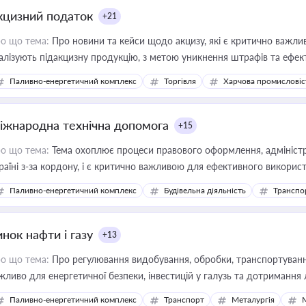
кцизний податок
+21
о що тема:
Про новини та кейси щодо акцизу, які є критично важли
алізують підакцизну продукцію, з метою уникнення штрафів та ефек
Паливно-енергетичний комплекс
Торгівля
Харчова промисловіс
іжнародна технічна допомога
+15
о що тема:
Тема охоплює процеси правового оформлення, адміністр
раїні з-за кордону, і є критично важливою для ефективного використ
фраструктурних проєктів
Паливно-енергетичний комплекс
Будівельна діяльність
Транспо
нок нафти і газу
+13
о що тема:
Про регулювання видобування, обробки, транспортування
жливо для енергетичної безпеки, інвестицій у галузь та дотримання 
Паливно-енергетичний комплекс
Транспорт
Металургія