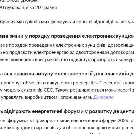
20 публікацій за 20 травня
ібраних матеріалів ми сформували короткі відповіді на актуал
овні зміни у порядку проведення електронних аукціон
вив порядок проведення електронних аукціонів, дозволивши 
ьно продавати електроенергію за двосторонніми договорам
ення виконання контрактів, що підвищує прозорість і конку
яться правила викупу електроенергії для власників 
ропонує обмежити викуп електроенергії за "зеленим" тар
у модель власників СЕС. Також розширюються можливості д
 управляти виробництвом і споживанням.
Джерело
ь відіграють енергетичні форуми у розвитку децентр
чні форуми, як Прикарпатський енергетичний форум 2026, о
та міжнародних партнерів для обговорення практичних рішень