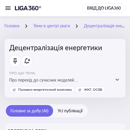
ВХІД ДО LIGA360
Головна
Теми в центрі уваги
Децентралізація енергетики
Децентралізація енергетики
ПРО ЩО ТЕМА:
Про перехід до сучасних моделей
енергозабезпечення, де виробництво електроенергії
Паливно-енергетичний комплекс
ЖКГ, ОСББ
здійснюється ближче до споживача. Це важливо для
підвищення енергонезалежності громад, зменшення
втрат при транспортуванні енергії та стимулювання
Головне за добу (AI)
Усі публікації
розвитку відновлюваних джерел