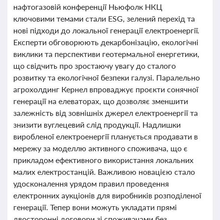
нафтогазовій конференції Ньюфолк НКЦ
ключовими темами стали ESG, зелений перехід та
нові підходи до локальної генерації електроенергії.
Експерти обговорюють декарбонізацію, екологічні
виклики та перспективи геотермальної енергетики,
що свідчить про зростаючу увагу до сталого
розвитку та екологічної безпеки галузі. Паралельно
агрохолдинг Кернел впроваджує проєкти сонячної
генерації на елеваторах, що дозволяє зменшити
залежність від зовнішніх джерел електроенергії та
знизити вуглецевий слід продукції. Надлишки
виробленої електроенергії планується продавати в
мережу за моделлю активного споживача, що є
прикладом ефективного використання локальних
малих електростанцій. Важливою новацією стало
удосконалення урядом правил проведення
електронних аукціонів для виробників розподіленої
генерації. Тепер вони можуть укладати прямі
двосторонні договори зі споживачами без