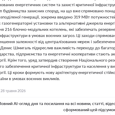
зованих енергетичних систем та захисті критичної інфрастру
п будівництва захисних споруд, на що вже спрямовано понад
зподіленої генерації, зокрема введено 319 МВт потужностей,
газогенераторні установки та альтернативні джерела енергії
ня 216 блочно-модульних котелень, які забезпечать резервн
нфраструктури в умовах воєнних загроз. Ці заходи спрямова
еншення залежності від централізованих мереж і забезпеченн
 Денис Шмигаль підкреслив важливість переходу до багатор
арства, підприємства та енергетичні кооперативи стають 
гії. Крім того, уряд затвердив створення Національного ре
го забезпечення критичної інфраструктури та населення у в
гії. Ці кроки формують нову архітектуру енергетичної стійк
аїни в умовах воєнних викликів.
,
28 травня 2026
Повний AI-огляд дня та посилання на всі новини, статті, віде
сформований цей підсумо