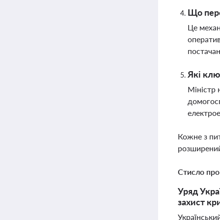
Що пере
Це механ
оператив
постача
Які клю
Міністр 
домогосп
електрое
Кожне з пи
розширений
Стисло про
Уряд Укра
захист кр
Українськи