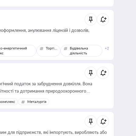
оформлення, анулювання ліцензій і дозволів,
о-енергетичний
Торгівля
Будівельна
+2
кс
діяльність
гічний податок за забруднення довкілля. Вона
звітності та дотримання природоохоронного
комплекс
Металургія
вим для підприємств, які імпортують, виробляють або