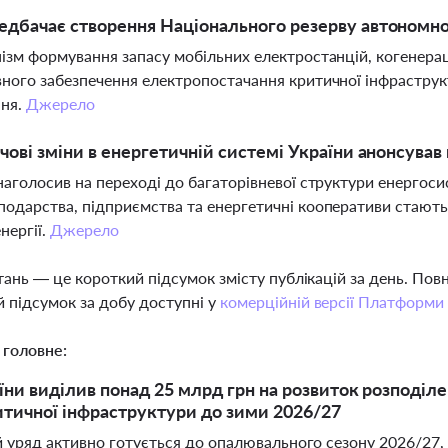
дбачає створення Національного резерву автономно
ізм формування запасу мобільних електростанцій, когенера
ного забезпечення електропостачання критичної інфраструкт
ння.
Джерело
чові зміни в енергетичній системі України анонсува
наголосив на переході до багаторівневої структури енергос
одарства, підприємства та енергетичні кооперативи стают
нергії.
Джерело
тань — це короткий підсумок змісту публікацій за день. По
 підсумок за добу доступні у
комерційній версії Платформи
 головне:
їни виділив понад 25 млрд грн на розвиток розподіле
итичної інфраструктури до зими 2026/27
й уряд активно готується до опалювального сезону 2026/27,