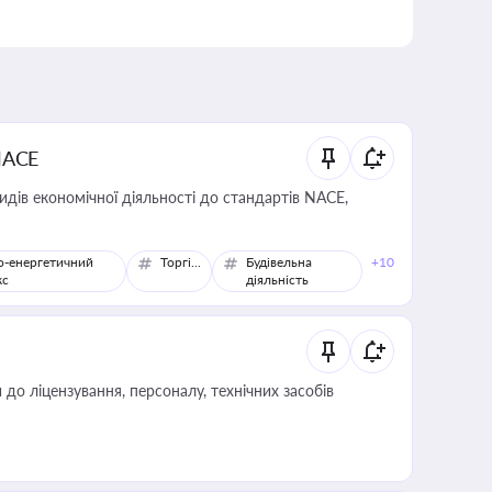
NACE
идів економічної діяльності до стандартів NACE,
о-енергетичний
Торгівля
Будівельна
+10
кс
діяльність
о ліцензування, персоналу, технічних засобів