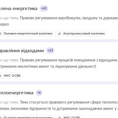
елена енергетика
+63
о що тема:
Правове регулювання виробництва, продажу та державної
ерел
Паливно-енергетичний комплекс
Агропромисловий комплекс
правління відходами
+23
о що тема:
Правове регулювання процесів поводження з відходами, 
тримання екологічних вимог та ліцензування діяльності
ЖКГ, ОСББ
еплоенергетика
+6
о що тема:
Тема стосується правового регулювання сфери теплопост
зпеки, економіки підприємств та дотримання законодавчих вимог у
Паливно-енергетичний комплекс
ЖКГ, ОСББ