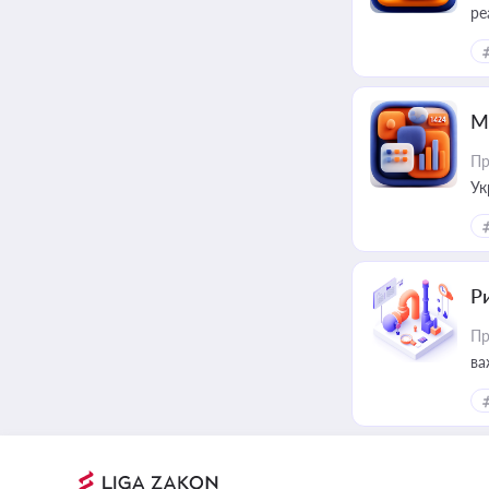
ре
М
Пр
Ук
ін
Ри
Пр
ва