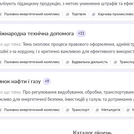
алізують підакцизну продукцію, з метою уникнення штрафів та ефек
Паливно-енергетичний комплекс
Торгівля
Харчова промисловіс
іжнародна технічна допомога
+11
о що тема:
Тема охоплює процеси правового оформлення, адміністр
раїні з-за кордону, і є критично важливою для ефективного використ
фраструктурних проєктів
Паливно-енергетичний комплекс
Будівельна діяльність
Транспо
нок нафти і газу
+9
о що тема:
Про регулювання видобування, обробки, транспортування
жливо для енергетичної безпеки, інвестицій у галузь та дотримання 
Паливно-енергетичний комплекс
Транспорт
Металургія
Каталог рішень