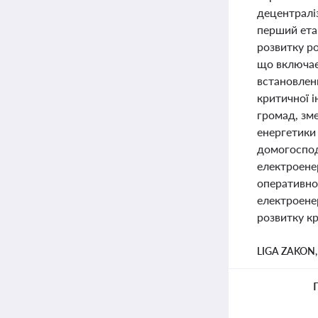
децентралі
перший ета
розвитку ро
що включає 
встановлен
критичної і
громад, зм
енергетики
домогоспод
електроенер
оперативно
електроенер
розвитку кр
LIGA ZAKON