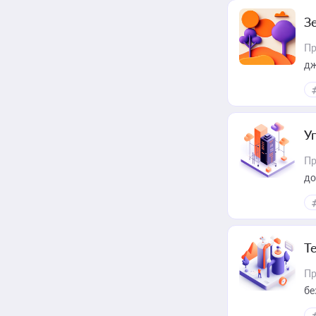
З
Пр
дж
У
Пр
до
Т
Пр
бе