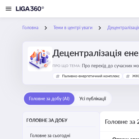
Головна
Теми в центрі уваги
Децентралізаці
Децентралізація ен
Про перехід до сучасних мо
ПРО ЩО ТЕМА:
підвищення енергонезалежн
Паливно-енергетичний комплекс
ЖКГ
Головне за добу (AI)
Усі публікації
ГОЛОВНЕ ЗА ДОБУ
Головне за 
Головне за сьогодні
Опрацьова