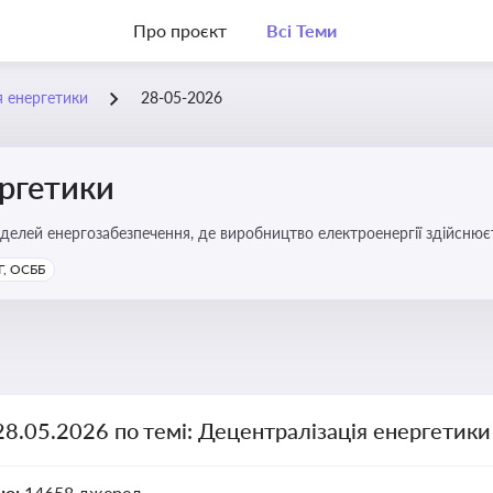
Про проєкт
Всі Теми
я енергетики
28-05-2026
ергетики
делей енергозабезпечення, де виробництво електроенергії здійсню
ості громад, зменшення втрат при транспортуванні енергії та сти
, ОСББ
28.05.2026 по темі: Децентралізація енергетики
но:
14658 джерел