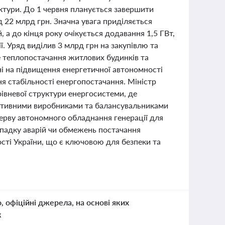
ктури. До 1 червня планується завершити
 22 млрд грн. Значна увага приділяється
 а до кінця року очікується додавання 1,5 ГВт,
. Уряд виділив 3 млрд грн на закупівлю та
е теплопостачання житлових будинків та
ні на підвищення енергетичної автономності
я стабільності енергопостачання. Міністр
івневої структури енергосистеми, де
активними виробниками та балансувальниками
зерву автономного обладнання генерації для
ипадку аварій чи обмежень постачання
ості України, що є ключовою для безпеки та
о, офіційні джерела, на основі яких
к