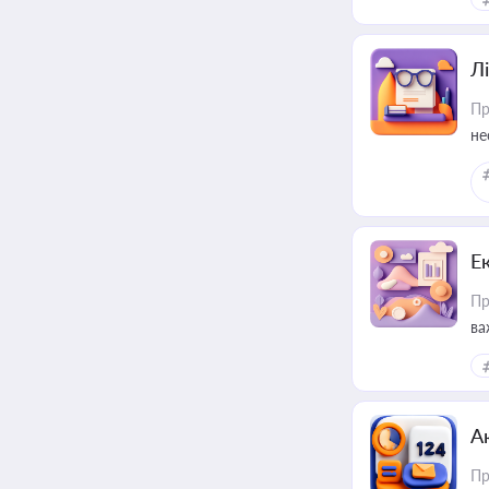
Лі
Пр
не
Е
Пр
ва
за
А
Пр