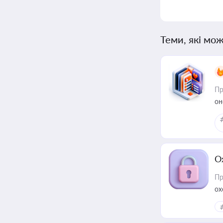
Теми, які мож
Пр
он
О
Пр
ох