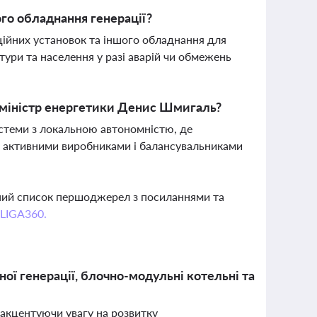
го обладнання генерації?
ційних установок та іншого обладнання для
ури та населення у разі аварій чи обмежень
в міністр енергетики Денис Шмигаль?
истеми з локальною автономністю, де
ь активними виробниками і балансувальниками
вний список першоджерел з посиланнями та
 LIGA360.
ної генерації, блочно-модульні котельні та
 акцентуючи увагу на розвитку