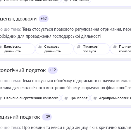
цензії, дозволи
+52
о що тема:
Тема стосується правового регулювання отримання, пере
обхідних для провадження господарської діяльності
Банківська
Страхова
Фінансові
Паливн
діяльність
діяльність
послуги
компле
кологічний податок
+12
о що тема:
Тема стосується обов’язку підприємств сплачувати еколо
жлива для екологічного контролю бізнесу, формування фінансової 
конодавства
Паливно-енергетичний комплекс
Транспорт
Агропромисловий 
кцизний податок
+39
о що тема:
Про новини та кейси щодо акцизу, які є критично важли