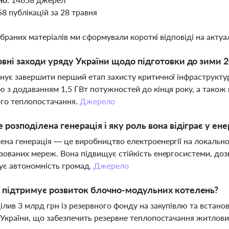
58 публікацій за 28 травня
ібраних матеріалів ми сформували короткі відповіді на актуал
овні заходи уряду України щодо підготовки до зими 
нує завершити перший етап захисту критичної інфраструктур
ю з додаванням 1,5 ГВт потужностей до кінця року, а тако
го теплопостачання.
Джерело
 розподілена генерація і яку роль вона відіграє у ен
ена генерація — це виробництво електроенергії на локально
зованих мереж. Вона підвищує стійкість енергосистеми, до
ує автономність громад.
Джерело
 підтримує розвиток блочно-модульних котелень?
ілив 3 млрд грн із резервного фонду на закупівлю та встан
 України, що забезпечить резервне теплопостачання житлови