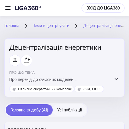
ВХІД ДО LIGA360
Головна
Теми в центрі уваги
Децентралізація енергетики
Децентралізація енергетики
ПРО ЩО ТЕМА:
Про перехід до сучасних моделей
енергозабезпечення, де виробництво електроенергії
Паливно-енергетичний комплекс
ЖКГ, ОСББ
здійснюється ближче до споживача. Це важливо для
підвищення енергонезалежності громад, зменшення
втрат при транспортуванні енергії та стимулювання
Головне за добу (AI)
Усі публікації
розвитку відновлюваних джерел