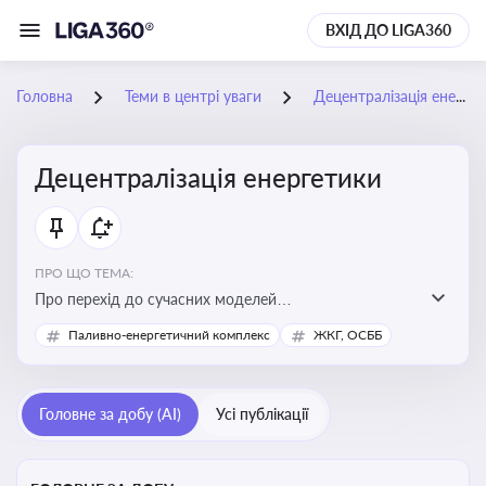
ВХІД ДО LIGA360
Головна
Теми в центрі уваги
Децентралізація енергетики
Децентралізація енергетики
ПРО ЩО ТЕМА:
Про перехід до сучасних моделей
енергозабезпечення, де виробництво електроенергії
Паливно-енергетичний комплекс
ЖКГ, ОСББ
здійснюється ближче до споживача. Це важливо для
підвищення енергонезалежності громад, зменшення
втрат при транспортуванні енергії та стимулювання
Головне за добу (AI)
Усі публікації
розвитку відновлюваних джерел