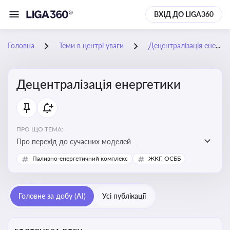
ВХІД ДО LIGA360
Головна
Теми в центрі уваги
Децентралізація енергетики
Децентралізація енергетики
ПРО ЩО ТЕМА:
Про перехід до сучасних моделей
енергозабезпечення, де виробництво електроенергії
Паливно-енергетичний комплекс
ЖКГ, ОСББ
здійснюється ближче до споживача. Це важливо для
підвищення енергонезалежності громад, зменшення
втрат при транспортуванні енергії та стимулювання
Головне за добу (AI)
Усі публікації
розвитку відновлюваних джерел