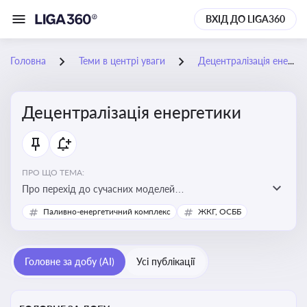
ВХІД ДО LIGA360
Головна
Теми в центрі уваги
Децентралізація енергетики
Децентралізація енергетики
ПРО ЩО ТЕМА:
Про перехід до сучасних моделей
енергозабезпечення, де виробництво електроенергії
Паливно-енергетичний комплекс
ЖКГ, ОСББ
здійснюється ближче до споживача. Це важливо для
підвищення енергонезалежності громад, зменшення
втрат при транспортуванні енергії та стимулювання
Головне за добу (AI)
Усі публікації
розвитку відновлюваних джерел