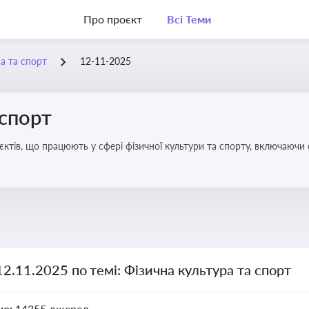
Про проєкт
Всі Теми
а та спорт
12-11-2025
 спорт
’єктів, що працюють у сфері фізичної культури та спорту, включаючи
ливим для розвитку кадрового потенціалу, соціального захисту та е
12.11.2025 по темі: Фізична культура та спорт
но:
14355 джерел