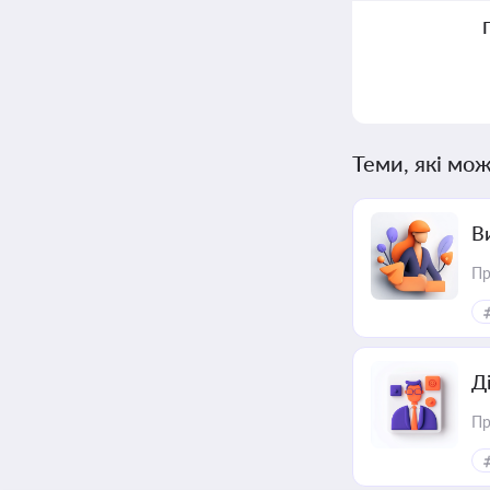
Теми, які мож
В
Пр
Д
Пр