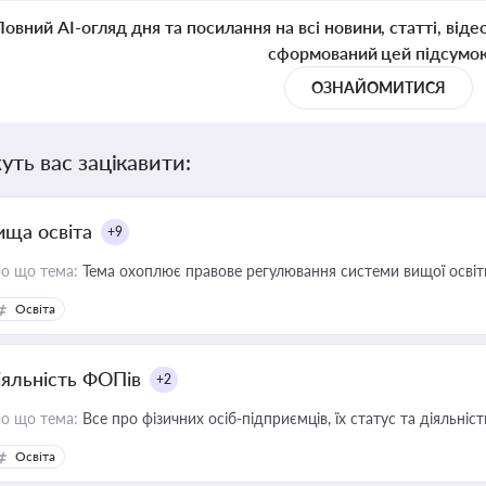
Повний AI-огляд дня та посилання на всі новини, статті, віде
сформований цей підсумо
ОЗНАЙОМИТИСЯ
уть вас зацікавити:
ища освіта
+9
о що тема:
Тема охоплює правове регулювання системи вищої освіти, о
Освіта
іяльність ФОПів
+2
о що тема:
Все про фізичних осіб-підприємців, їх статус та діяльні
Освіта