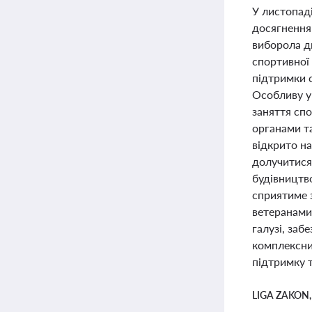
У листопаді
досягнення 
виборола дв
спортивної 
підтримки с
Особливу у
заняття спо
органами та
відкрито н
долучитися 
будівництво
сприятиме 
ветеранами
галузі, заб
комплексний
підтримку т
LIGA ZAKON