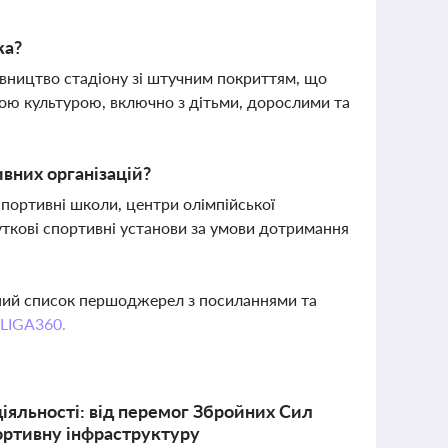
ка?
івництво стадіону зі штучним покриттям, що
ою культурою, включно з дітьми, дорослими та
вних організацій?
спортивні школи, центри олімпійської
ибуткові спортивні установи за умови дотримання
вний список першоджерел з посиланнями та
 LIGA360.
діяльності: від перемог Збройних Сил
портивну інфраструктуру