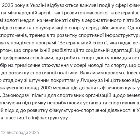
 2025 року в Україні відбуваються важливі події у сфері фіз
на міжнародній арені, так і розвиток масового та ветеранів
і золоті медалі на чемпіонаті світу з аеронавтичного п'ятиб
підготовки та популяризацію спорту серед військових. Одно
портсменів, тренерів та розвитку спортивної інфраструктури
вагу приділено програмі "Ветеранський спорт", яка надає в
ртом, що сприяє їхній реабілітації та соціальній адаптації.
 цифровими сервісами, що робить спорт доступним для ветера
абір на тримісячне стажування у сфері молоді та спорту, що
до розвитку спортивної політики. Важливим кроком є інвест
 стадіону зі штучним покриттям у Луцьку за ініціативою ві
залученню понад 2000 мешканців до занять фізичною культу
. Законодавчі пільги для спортивних організацій щодо зем
езпечуючи підтримку неприбуткових установ та спортивних ш
 підхід до розвитку фізкультурно-спортивної діяльності в У
а інвестиції в інфраструктуру.
,
12 листопада 2025