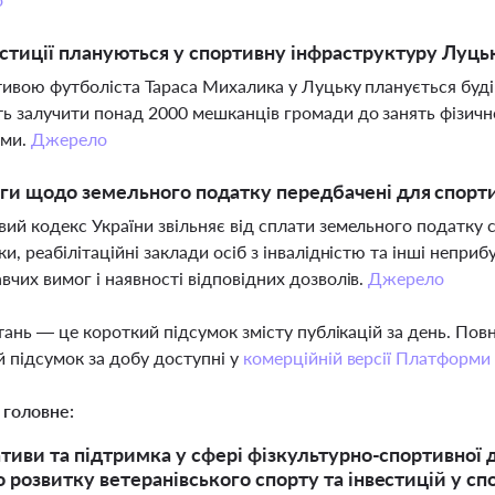
естиції плануються у спортивну інфраструктуру Луць
ативою футболіста Тараса Михалика у Луцьку планується буд
ь залучити понад 2000 мешканців громади до занять фізичн
ами.
Джерело
ьги щодо земельного податку передбачені для спорти
ий кодекс України звільняє від сплати земельного податку 
ки, реабілітаційні заклади осіб з інвалідністю та інші непр
вчих вимог і наявності відповідних дозволів.
Джерело
тань — це короткий підсумок змісту публікацій за день. По
 підсумок за добу доступні у
комерційній версії Платформи
 головне:
іативи та підтримка у сфері фізкультурно-спортивної 
о розвитку ветеранівського спорту та інвестицій у с