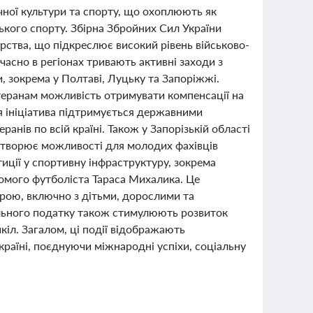
ичної культури та спорту, що охоплюють як
ського спорту. Збірна Збройних Сил України
орства, що підкреслює високий рівень військово-
часно в регіонах тривають активні заходи з
, зокрема у Полтаві, Луцьку та Запоріжжі.
етеранам можливість отримувати компенсації на
 Ця ініціатива підтримується державними
нів по всій країні. Також у Запорізькій області
 створює можливості для молодих фахівців
иції у спортивну інфраструктуру, зокрема
домого футболіста Тараса Михалика. Це
рою, включно з дітьми, дорослими та
ельного податку також стимулюють розвиток
кіл. Загалом, ці події відображають
країні, поєднуючи міжнародні успіхи, соціальну