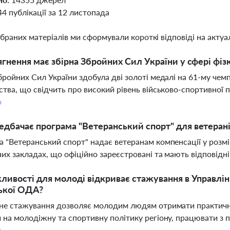
44 публікації за 12 листопада
ібраних матеріалів ми сформували короткі відповіді на актуал
ягнення має збірна Збройних Сил України у сфері фіз
бройних Сил України здобула дві золоті медалі на 61-му чемп
ства, що свідчить про високий рівень військово-спортивної п
о
дбачає програма "Ветеранський спорт" для ветерані
 "Ветеранський спорт" надає ветеранам компенсації у розмі
их закладах, що офіційно зареєстровані та мають відповідн
ливості для молоді відкриває стажування в Управлінн
ької ОДА?
не стажування дозволяє молодим людям отримати практичн
 на молодіжну та спортивну політику регіону, працювати з п
о