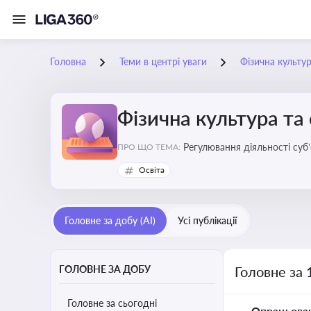
Головна
Теми в центрі уваги
Фізична культур
Фізична культура та
Регулювання діяльності суб
ПРО ЩО ТЕМА:
аматорський спорт, що є важ
Освіта
галузі
Головне за добу (AI)
Усі публікації
ГОЛОВНЕ ЗА ДОБУ
Головне за 
Головне за сьогодні
Опрацьова