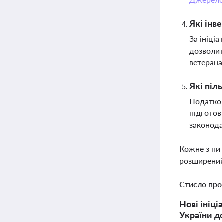
Які інв
За ініці
дозволит
ветеран
Які піл
Податков
підготов
законода
Кожне з пи
розширений
Стисло про
Нові ініц
України д