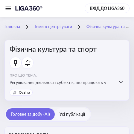
ВХІД ДО LIGA360
Головна
Теми в центрі уваги
Фізична культура та спорт
Фізична культура та спорт
ПРО ЩО ТЕМА:
Регулювання діяльності суб’єктів, що працюють у
сфері фізичної культури та спорту, включаючи
Освіта
оздоровлення населення, професійний і аматорський
спорт, що є важливим для розвитку кадрового
потенціалу, соціального захисту та ефективної
Головне за добу (AI)
Усі публікації
реалізації державної політики у цій галузі