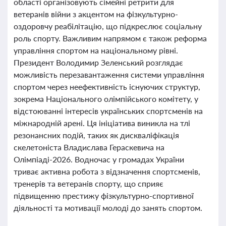
області організовують сімейні ретрити для
ветеранів війни з акцентом на фізкультурно-
оздоровчу реабілітацію, що підкреслює соціальну
роль спорту. Важливим напрямом є також реформа
управління спортом на національному рівні.
Президент Володимир Зеленський розглядає
можливість перезавантаження системи управління
спортом через неефективність існуючих структур,
зокрема Національного олімпійського комітету, у
відстоюванні інтересів українських спортсменів на
міжнародній арені. Ця ініціатива виникла на тлі
резонансних подій, таких як дискваліфікація
скелетоніста Владислава Гераскевича на
Олімпіаді-2026. Водночас у громадах України
триває активна робота з відзначення спортсменів,
тренерів та ветеранів спорту, що сприяє
підвищенню престижу фізкультурно-спортивної
діяльності та мотивації молоді до занять спортом.