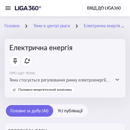
ВХІД ДО LIGA360
Головна
Теми в центрі уваги
Електрична енергія
Електрична енергія
ПРО ЩО ТЕМА:
Тема стосується регулювання ринку електроенергії,
включаючи її виробництво, постачання та фінансові
Паливно-енергетичний комплекс
стимули для відновлюваної енергетики
Головне за добу (AI)
Усі публікації