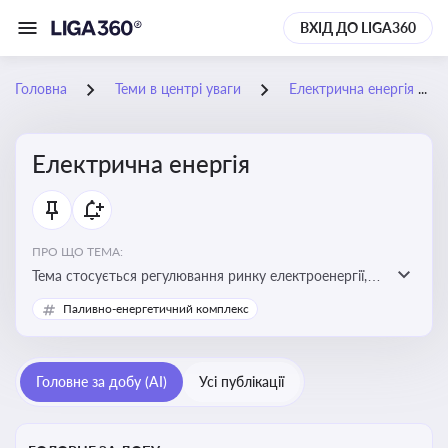
ВХІД ДО LIGA360
Головна
Теми в центрі уваги
Електрична енергія
Електрична енергія
ПРО ЩО ТЕМА:
Тема стосується регулювання ринку електроенергії,
включаючи її виробництво, постачання та фінансові
Паливно-енергетичний комплекс
стимули для відновлюваної енергетики
Головне за добу (AI)
Усі публікації