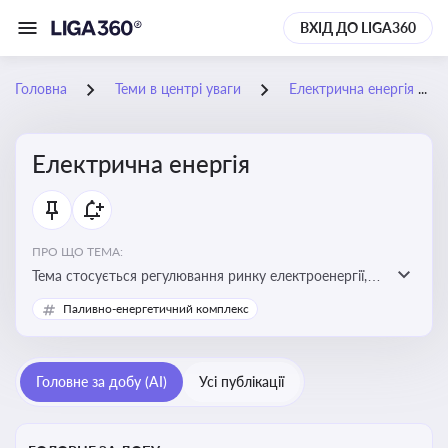
ВХІД ДО LIGA360
Головна
Теми в центрі уваги
Електрична енергія
Електрична енергія
ПРО ЩО ТЕМА:
Тема стосується регулювання ринку електроенергії,
включаючи її виробництво, постачання та фінансові
Паливно-енергетичний комплекс
стимули для відновлюваної енергетики
Головне за добу (AI)
Усі публікації