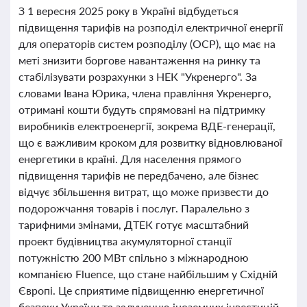
З 1 вересня 2025 року в Україні відбудеться
підвищення тарифів на розподіл електричної енергії
для операторів систем розподілу (ОСР), що має на
меті знизити боргове навантаження на ринку та
стабілізувати розрахунки з НЕК "Укренерго". За
словами Івана Юрика, члена правління Укренерго,
отримані кошти будуть спрямовані на підтримку
виробників електроенергії, зокрема ВДЕ-генерації,
що є важливим кроком для розвитку відновлюваної
енергетики в країні. Для населення прямого
підвищення тарифів не передбачено, але бізнес
відчує збільшення витрат, що може призвести до
подорожчання товарів і послуг. Паралельно з
тарифними змінами, ДТЕК готує масштабний
проект будівництва акумуляторної станції
потужністю 200 МВт спільно з міжнародною
компанією Fluence, що стане найбільшим у Східній
Європі. Це сприятиме підвищенню енергетичної
безпеки України та залученню іноземних інвестицій