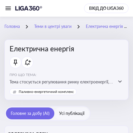
ВХІД ДО LIGA360
Головна
Теми в центрі уваги
Електрична енергія
Електрична енергія
ПРО ЩО ТЕМА:
Тема стосується регулювання ринку електроенергії,
включаючи її виробництво, постачання та фінансові
Паливно-енергетичний комплекс
стимули для відновлюваної енергетики
Головне за добу (AI)
Усі публікації