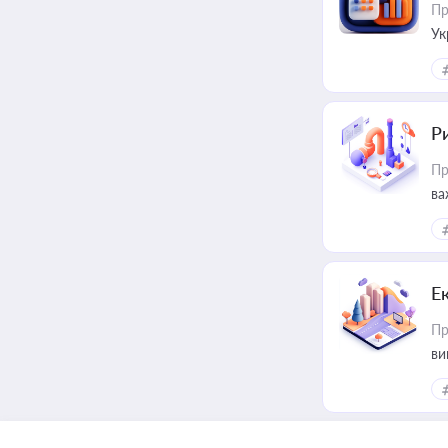
Пр
Ук
ін
Ри
Пр
ва
Е
Пр
ви