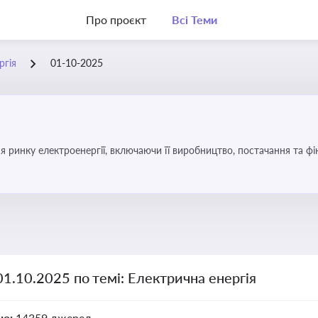
Про проєкт
Всі Теми
ргія
01-10-2025
я ринку електроенергії, включаючи її виробництво, постачання та ф
01.10.2025 по темі: Електрична енергія
но:
14359 джерел