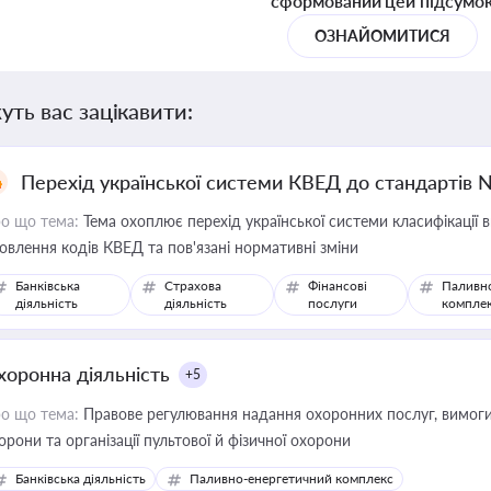
сформований цей підсумо
ОЗНАЙОМИТИСЯ
уть вас зацікавити:
Перехід української системи КВЕД до стандартів 
о що тема:
Тема охоплює перехід української системи класифікації в
овлення кодів КВЕД та пов'язані нормативні зміни
Банківська
Страхова
Фінансові
Паливн
діяльність
діяльність
послуги
компле
хоронна діяльність
+5
о що тема:
Правове регулювання надання охоронних послуг, вимоги д
орони та організації пультової й фізичної охорони
Банківська діяльність
Паливно-енергетичний комплекс