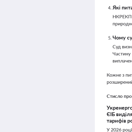
Які пит
НКРЕКП р
природно
Чому су
Суд визн
Частину 
виплаче
Кожне з пи
розширений
Стисло про
Укренерго
ЄІБ виділ
тарифів р
У 2026 роц