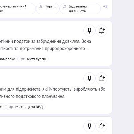
о-енергетичний
Торгівля
Будівельна
+2
кс
діяльність
гічний податок за забруднення довкілля. Вона
звітності та дотримання природоохоронного
комплекс
Металургія
вим для підприємств, які імпортують, виробляють або
тивного податкового планування.
ть
Митниця та ЗЕД