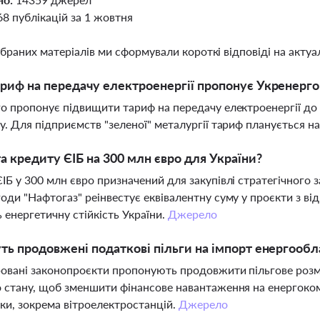
68 публікацій за 1 жовтня
ібраних матеріалів ми сформували короткі відповіді на актуал
риф на передачу електроенергії пропонує Укренерго 
о пропонує підвищити тариф на передачу електроенергії до
у. Для підприємств "зеленої" металургії тариф планується на
а кредиту ЄІБ на 300 млн євро для України?
ІБ у 300 млн євро призначений для закупівлі стратегічного 
оди "Нафтогаз" реінвестує еквівалентну суму у проєкти з ві
 енергетичну стійкість України.
Джерело
ть продовжені податкові пільги на імпорт енергооб
овані законопроєкти пропонують продовжити пільгове розм
 стану, щоб зменшити фінансове навантаження на енергоком
ки, зокрема вітроелектростанцій.
Джерело