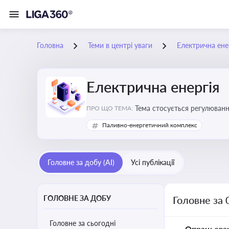
Головна
Теми в центрі уваги
Електрична ене
Електрична енергія
Тема стосується регулюванн
ПРО ЩО ТЕМА:
Паливно-енергетичний комплекс
Головне за добу (AI)
Усі публікації
ГОЛОВНЕ ЗА ДОБУ
Головне за 
Головне за сьогодні
Опрацьова