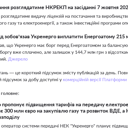
ання розглядатиме НКРЕКП на засіданні 7 жовтня 20
озглядатиме видачу ліцензій на постачання та виробництво 
го газу та електроенергії, а також інвестиційні програми о
д зобов’язав Укренерго виплатити Енергоатому 215 
ав, що Укренерго має борг перед Енергоатомом за балансуюч
боргу вже сплачено, але залишок у 144,7 млн грн з відсотк
ний.
Джерело
тань — це короткий підсумок змісту публікацій за день. По
 підсумок за добу доступні у
комерційній версії Платформи
 головне:
 пропонує підвищення тарифів на передачу електроене
яє 300 млн євро на закупівлю газу та розвиток ВДЕ, а
озподілу
і оператор системи передачі НЕК "Укренерго" планує підвищ