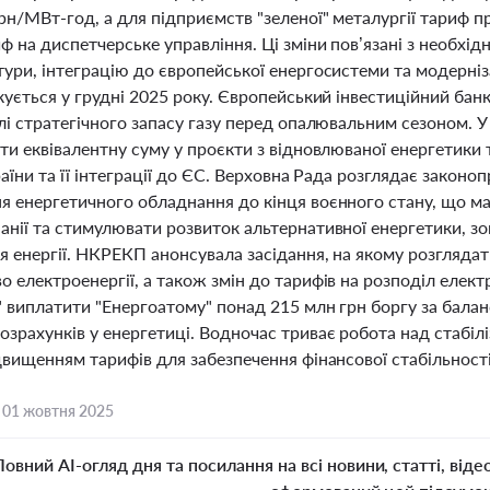
рн/МВт-год, а для підприємств "зеленої" металургії тариф 
ф на диспетчерське управління. Ці зміни пов’язані з необхі
тури, інтеграцію до європейської енергосистеми та модерн
кується у грудні 2025 року. Європейський інвестиційний банк
лі стратегічного запасу газу перед опалювальним сезоном. 
ти еквівалентну суму у проєкти з відновлюваної енергетики 
раїни та її інтеграції до ЄС. Верховна Рада розглядає закон
я енергетичного обладнання до кінця воєнного стану, що м
анії та стимулювати розвиток альтернативної енергетики, з
 енергії. НКРЕКП анонсувала засідання, на якому розглядат
 електроенергії, а також змін до тарифів на розподіл електр
" виплатити "Енергоатому" понад 215 млн грн боргу за бала
зрахунків у енергетиці. Водночас триває робота над стабіл
двищенням тарифів для забезпечення фінансової стабільності
,
01 жовтня 2025
Повний AI-огляд дня та посилання на всі новини, статті, віде