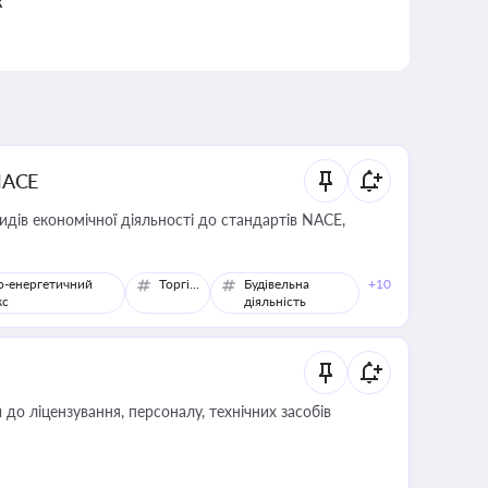
к
NACE
идів економічної діяльності до стандартів NACE,
о-енергетичний
Торгівля
Будівельна
+10
кс
діяльність
о ліцензування, персоналу, технічних засобів