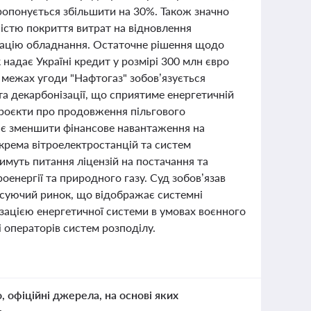
пропонується збільшити на 30%. Також значно
дністю покриття витрат на відновлення
ізацію обладнання. Остаточне рішення щодо
 надає Україні кредит у розмірі 300 млн євро
У межах угоди "Нафтогаз" зобов’язується
та декарбонізації, що сприятиме енергетичній
опроєкти про продовження пільгового
ає зменшити фінансове навантаження на
окрема вітроелектростанцій та систем
имуть питання ліцензій на постачання та
оенергії та природного газу. Суд зобов’язав
нсуючий ринок, що відображає системні
ізацією енергетичної системи в умовах воєнного
 операторів систем розподілу.
о, офіційні джерела, на основі яких