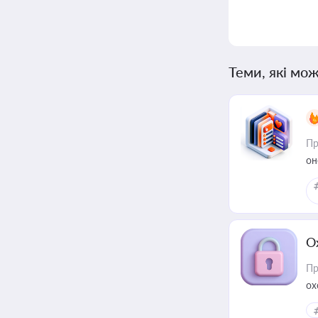
Теми, які мож
Пр
он
О
Пр
ох