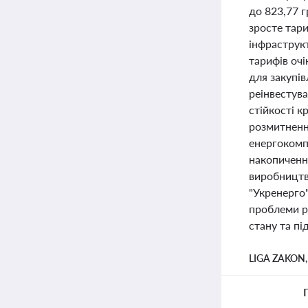
до 823,77 г
зросте тари
інфраструк
тарифів очі
для закупів
реінвестува
стійкості к
розмитненн
енергокомп
накопичення
виробництво
"Укренерго
проблеми ро
стану та пі
LIGA ZAKON