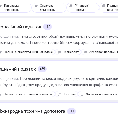
Банківська
Страхова
Фінансові
Паливн
діяльність
діяльність
послуги
компле
кологічний податок
+12
о що тема:
Тема стосується обов’язку підприємств сплачувати еколо
жлива для екологічного контролю бізнесу, формування фінансової 
конодавства
Паливно-енергетичний комплекс
Транспорт
Агропромисловий 
кцизний податок
+39
о що тема:
Про новини та кейси щодо акцизу, які є критично важли
алізують підакцизну продукцію, з метою уникнення штрафів та ефек
Паливно-енергетичний комплекс
Торгівля
Харчова промисловіс
іжнародна технічна допомога
+11