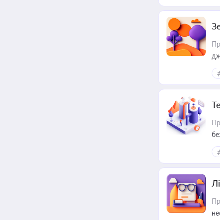
З
Пр
дж
Т
Пр
бе
Лі
Пр
не