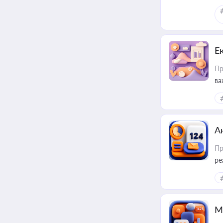
Е
Пр
ва
за
А
Пр
ре
М