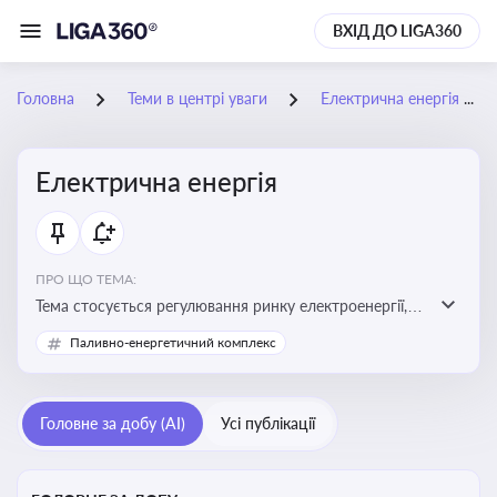
ВХІД ДО LIGA360
Головна
Теми в центрі уваги
Електрична енергія
Електрична енергія
ПРО ЩО ТЕМА:
Тема стосується регулювання ринку електроенергії,
включаючи її виробництво, постачання та фінансові
Паливно-енергетичний комплекс
стимули для відновлюваної енергетики
Головне за добу (AI)
Усі публікації