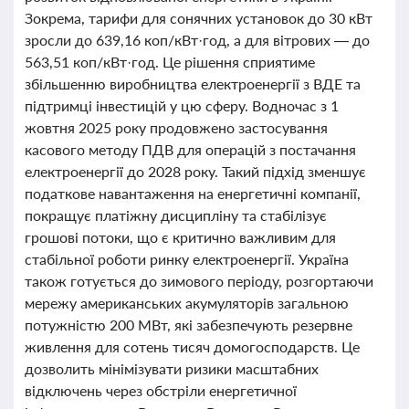
Зокрема, тарифи для сонячних установок до 30 кВт
зросли до 639,16 коп/кВт·год, а для вітрових — до
563,51 коп/кВт·год. Це рішення сприятиме
збільшенню виробництва електроенергії з ВДЕ та
підтримці інвестицій у цю сферу. Водночас з 1
жовтня 2025 року продовжено застосування
касового методу ПДВ для операцій з постачання
електроенергії до 2028 року. Такий підхід зменшує
податкове навантаження на енергетичні компанії,
покращує платіжну дисципліну та стабілізує
грошові потоки, що є критично важливим для
стабільної роботи ринку електроенергії. Україна
також готується до зимового періоду, розгортаючи
мережу американських акумуляторів загальною
потужністю 200 МВт, які забезпечують резервне
живлення для сотень тисяч домогосподарств. Це
дозволить мінімізувати ризики масштабних
відключень через обстріли енергетичної