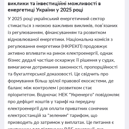
виклики та інвестиційні можливості в
енергетиці України у 2025 році
У 2025 році український енергетичний сектор
стикається з низкою важливих викликів, пов’язаних
із регулюванням, фінансуванням та розвитком
відновлюваної енергетики. Національна комісія з
регулювання енергетики (НКРЕКП) продовжує
активно впливати на ринок електроенергії, однак
бізнес дедалі частіше оскаржує її рішення у судах,
вимагаючи дотримання законності, пропорційності
та бухгалтерської доказовості. Це свідчить про
формування більш зрілої правової екосистеми, де
баланс між контролем і розвитком стає
пріоритетом. Водночас НЕК "Укренерго" повідомляє
про дефіцит коштів у тарифі на передачу
електроенергії для оплати приватних сонячних
електростанцій за "зеленим" тарифом, що
призводить до затримок у виплатах. Це питання є
критичним для підтримки ВДЕ-генерації, яка