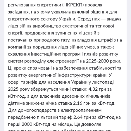
регулювання енергетики (НКРЕКП) провела
засідання, на якому ухвалила важливі рішення для
енергетичного сектору України. Серед них — видача
ліцензій на виробництво електричної та теплової
енергії, продовження зупинення ліцензій з
постачання природного газу, накладення штрафів на
компанії за порушення ліцензійних умов, а також
схвалення інвестиційних програм і планів розвитку
систем розподілу електроенергії на 2025-2030 роки.
Ці кроки спрямовані на забезпечення стабільності та
розвитку енергетичної інфраструктури країни. У
сфері тарифів для населення України у листопаді
2025 року збережуться чинні ставки: 4,32 грн за
кВт-год, а для власників двозонних лічильників
діятиме знижена нічна ставка 2,16 грн за кВт-год.
Для домогосподарств з електроопаленням
передбачено пільговий тариф 2,64 грн за кВт-год на
перші 2000 кВт-год на місяць. Це дозволяє
споживачам економити, зберігаючи доступність