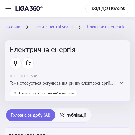
ВХІД ДО LIGA360
Головна
Теми в центрі уваги
Електрична енергія
Електрична енергія
ПРО ЩО ТЕМА:
Тема стосується регулювання ринку електроенергії,
включаючи її виробництво, постачання та фінансові
Паливно-енергетичний комплекс
стимули для відновлюваної енергетики
Головне за добу (AI)
Усі публікації