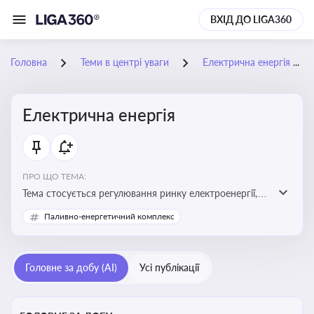
ВХІД ДО LIGA360
Головна
Теми в центрі уваги
Електрична енергія
Електрична енергія
ПРО ЩО ТЕМА:
Тема стосується регулювання ринку електроенергії,
включаючи її виробництво, постачання та фінансові
Паливно-енергетичний комплекс
стимули для відновлюваної енергетики
Головне за добу (AI)
Усі публікації