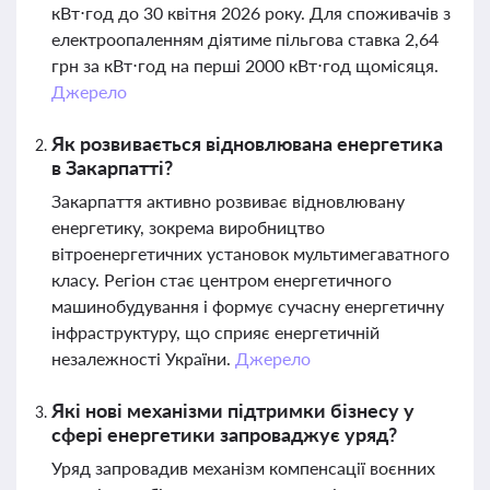
кВт⋅год до 30 квітня 2026 року. Для споживачів з
електроопаленням діятиме пільгова ставка 2,64
грн за кВт⋅год на перші 2000 кВт⋅год щомісяця.
Джерело
Як розвивається відновлювана енергетика
в Закарпатті?
Закарпаття активно розвиває відновлювану
енергетику, зокрема виробництво
вітроенергетичних установок мультимегаватного
класу. Регіон стає центром енергетичного
машинобудування і формує сучасну енергетичну
інфраструктуру, що сприяє енергетичній
незалежності України.
Джерело
Які нові механізми підтримки бізнесу у
сфері енергетики запроваджує уряд?
Уряд запровадив механізм компенсації воєнних