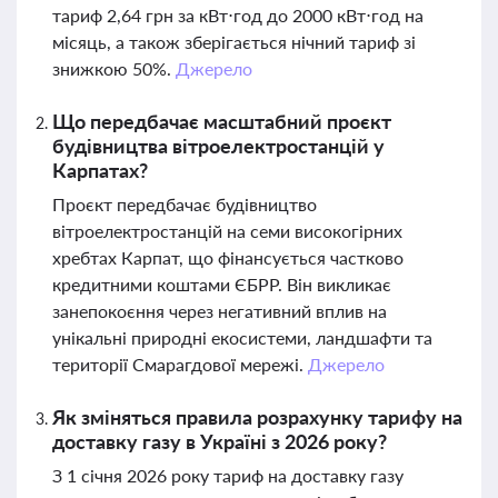
тариф 2,64 грн за кВт⋅год до 2000 кВт⋅год на
місяць, а також зберігається нічний тариф зі
знижкою 50%.
Джерело
Що передбачає масштабний проєкт
будівництва вітроелектростанцій у
Карпатах?
Проєкт передбачає будівництво
вітроелектростанцій на семи високогірних
хребтах Карпат, що фінансується частково
кредитними коштами ЄБРР. Він викликає
занепокоєння через негативний вплив на
унікальні природні екосистеми, ландшафти та
території Смарагдової мережі.
Джерело
Як зміняться правила розрахунку тарифу на
доставку газу в Україні з 2026 року?
З 1 січня 2026 року тариф на доставку газу