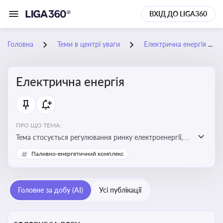
ВХІД ДО LIGA360
Головна
Теми в центрі уваги
Електрична енергія
Електрична енергія
ПРО ЩО ТЕМА:
Тема стосується регулювання ринку електроенергії,
включаючи її виробництво, постачання та фінансові
Паливно-енергетичний комплекс
стимули для відновлюваної енергетики
Головне за добу (AI)
Усі публікації