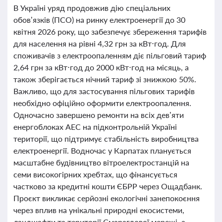
В Україні уряд продовжив дію спеціальних
обов’язків (ПСО) на ринку електроенергії до 30
квітня 2026 року, що забезпечує збереження тарифів
для населення на рівні 4,32 грн за кВт⋅год. Для
споживачів з електроопаленням діє пільговий тариф
2,64 грн за кВт⋅год до 2000 кВт⋅год на місяць, а
також зберігається нічний тариф зі знижкою 50%.
Важливо, що для застосування пільгових тарифів
необхідно офіційно оформити електроопалення.
Одночасно завершено ремонти на всіх дев’яти
енергоблоках АЕС на підконтрольній Україні
території, що підтримує стабільність виробництва
електроенергії. Водночас у Карпатах планується
масштабне будівництво вітроелектростанцій на
семи високогірних хребтах, що фінансується
частково за кредитні кошти ЄБРР через Ощадбанк.
Проєкт викликає серйозні екологічні занепокоєння
через вплив на унікальні природні екосистеми,
ландшафти та території Смарагдової мережі, а