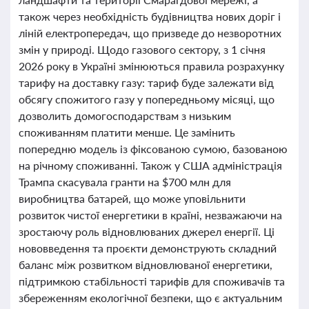
також через необхідність будівництва нових доріг і
ліній електропередач, що призведе до незворотних
змін у природі. Щодо газового сектору, з 1 січня
2026 року в Україні змінюються правила розрахунку
тарифу на доставку газу: тариф буде залежати від
обсягу спожитого газу у попередньому місяці, що
дозволить домогосподарствам з низьким
споживанням платити менше. Це замінить
попередню модель із фіксованою сумою, базованою
на річному споживанні. Також у США адміністрація
Трампа скасувала гранти на $700 млн для
виробництва батарей, що може уповільнити
розвиток чистої енергетики в країні, незважаючи на
зростаючу роль відновлюваних джерел енергії. Ці
нововведення та проєкти демонструють складний
баланс між розвитком відновлюваної енергетики,
підтримкою стабільності тарифів для споживачів та
збереженням екологічної безпеки, що є актуальним