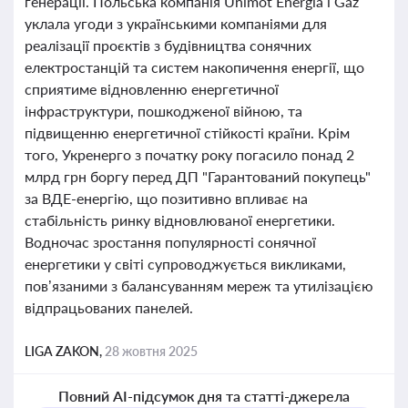
генерації. Польська компанія Unimot Energia i Gaz
уклала угоди з українськими компаніями для
реалізації проєктів з будівництва сонячних
електростанцій та систем накопичення енергії, що
сприятиме відновленню енергетичної
інфраструктури, пошкодженої війною, та
підвищенню енергетичної стійкості країни. Крім
того, Укренерго з початку року погасило понад 2
млрд грн боргу перед ДП "Гарантований покупець"
за ВДЕ-енергію, що позитивно впливає на
стабільність ринку відновлюваної енергетики.
Водночас зростання популярності сонячної
енергетики у світі супроводжується викликами,
пов’язаними з балансуванням мереж та утилізацією
відпрацьованих панелей.
LIGA ZAKON,
28 жовтня 2025
Повний AI-підсумок дня та статті-джерела