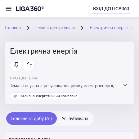
ВХІД ДО LIGA360
Головна
Теми в центрі уваги
Електрична енергія
Електрична енергія
ПРО ЩО ТЕМА:
Тема стосується регулювання ринку електроенергії,
включаючи її виробництво, постачання та фінансові
Паливно-енергетичний комплекс
стимули для відновлюваної енергетики
Головне за добу (AI)
Усі публікації