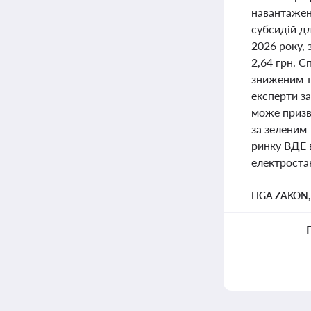
навантажен
субсидій д
2026 року, 
2,64 грн. 
зниженим т
експерти з
може призве
за зеленим
ринку ВДЕ в
електростан
LIGA ZAKON