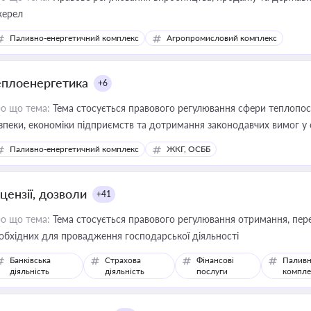
ерел
Паливно-енергетичний комплекс
Агропромисловий комплекс
еплоенергетика
+6
о що тема:
Тема стосується правового регулювання сфери теплопост
зпеки, економіки підприємств та дотримання законодавчих вимог у
Паливно-енергетичний комплекс
ЖКГ, ОСББ
цензії, дозволи
+41
о що тема:
Тема стосується правового регулювання отримання, пере
обхідних для провадження господарської діяльності
Банківська
Страхова
Фінансові
Паливн
діяльність
діяльність
послуги
компле