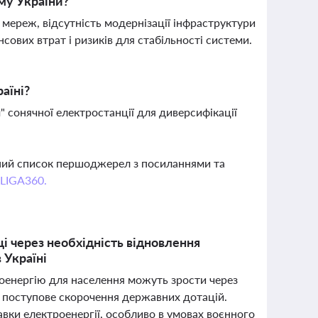
му України?
мереж, відсутність модернізації інфраструктури
ових втрат і ризиків для стабільності системи.
аїні?
 сонячної електростанції для диверсифікації
вний список першоджерел з посиланнями та
 LIGA360.
і через необхідність відновлення
 Україні
роенергію для населення можуть зрости через
а поступове скорочення державних дотацій.
вки електроенергії, особливо в умовах воєнного