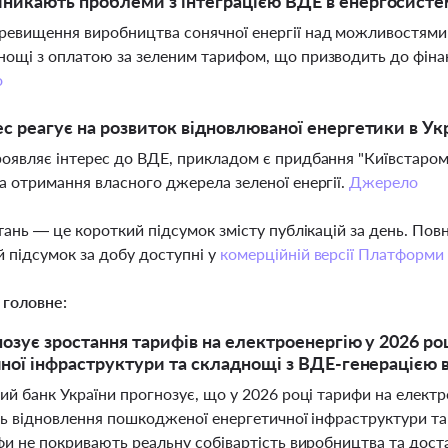
никають проблеми з інтеграцією ВДЕ в енергосисте
ревищення виробництва сонячної енергії над можливостями 
нощі з оплатою за зеленим тарифом, що призводить до фінанс
о
ес реагує на розвиток відновлюваної енергетики в Укр
роявляє інтерес до ВДЕ, прикладом є придбання "Київстаром"
та отримання власного джерела зеленої енергії.
Джерело
тань — це короткий підсумок змісту публікацій за день. По
 підсумок за добу доступні у
комерційній версії Платформи
 головне:
озує зростання тарифів на електроенергію у 2026 роц
ної інфраструктури та складнощі з ВДЕ-генерацією в
ий банк України прогнозує, що у 2026 році тарифи на елект
ть відновлення пошкодженої енергетичної інфраструктури т
фи не покривають реальну собівартість виробництва та доста