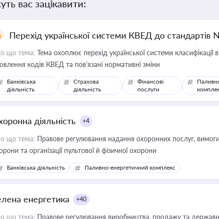
уть вас зацікавити:
Перехід української системи КВЕД до стандартів 
о що тема:
Тема охоплює перехід української системи класифікації в
овлення кодів КВЕД та пов'язані нормативні зміни
Банківська
Страхова
Фінансові
Паливн
діяльність
діяльність
послуги
компле
хоронна діяльність
+4
о що тема:
Правове регулювання надання охоронних послуг, вимоги д
орони та організації пультової й фізичної охорони
Банківська діяльність
Паливно-енергетичний комплекс
елена енергетика
+40
о що тема:
Правове регулювання виробництва, продажу та державної