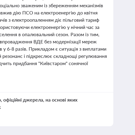
оціально зваженим із збереженням механізмів
овжив дію ПСО на електроенергію до квітня
вачів з електроопаленням діє пільговий тариф
ористовуючи електроенергію у нічний час за
елення в опалювальний сезон. Разом із тим,
е впровадження ВДЕ без модернізації мереж
в у 6-8 разів. Прикладом є ситуація з виплатами
й резонанс і підкреслює складнощі регулювання
ідчить придбання "Київстаром" сонячної
о, офіційні джерела, на основі яких
к