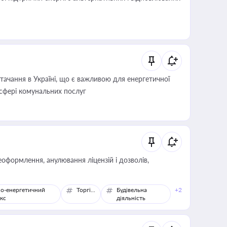
ачання в Україні, що є важливою для енергетичної
 сфері комунальних послуг
оформлення, анулювання ліцензій і дозволів,
о-енергетичний
Торгівля
Будівельна
+2
кс
діяльність