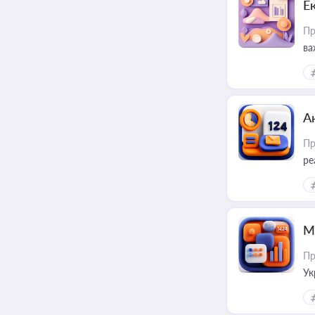
Е
Пр
ва
за
А
Пр
ре
М
Пр
Ук
ін