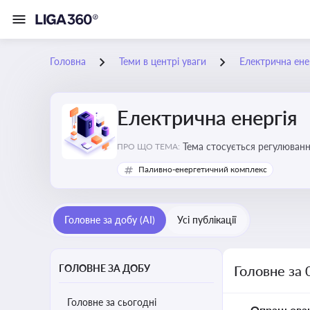
Головна
Теми в центрі уваги
Електрична ене
Електрична енергія
Тема стосується регулюванн
ПРО ЩО ТЕМА:
Паливно-енергетичний комплекс
Головне за добу (AI)
Усі публікації
ГОЛОВНЕ ЗА ДОБУ
Головне за 
Головне за сьогодні
Опрацьова