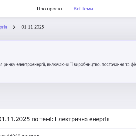
Про проєкт
Всі Теми
ргія
01-11-2025
я ринку електроенергії, включаючи її виробництво, постачання та ф
01.11.2025 по темі: Електрична енергія
но:
14369 джерел