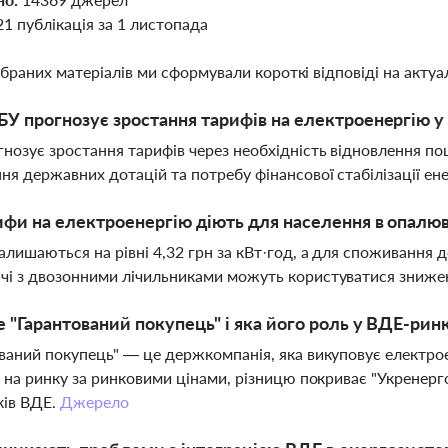
21 публікація за 1 листопада
ібраних матеріалів ми сформували короткі відповіді на актуал
У прогнозує зростання тарифів на електроенергію у 
нозує зростання тарифів через необхідність відновлення п
ня державних дотацій та потребу фінансової стабілізації ен
ифи на електроенергію діють для населення в опалю
алишаються на рівні 4,32 грн за кВт·год, а для споживання д
чі з двозонними лічильниками можуть користуватися зниже
 "Гарантований покупець" і яка його роль у ВДЕ-рин
ваний покупець" — це держкомпанія, яка викуповує електро
ї на ринку за ринковими цінами, різницю покриває "Укренерг
ків ВДЕ.
Джерело