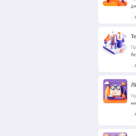
дж
Т
Пр
бе
Лі
Пр
не