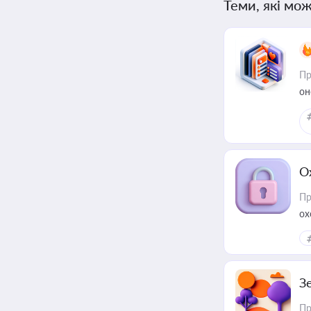
Теми, які мож
Пр
он
О
Пр
ох
З
Пр