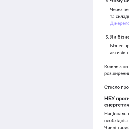
Чому ви
Через пе
та склад
Джерел
Як бізн
Бізнес п
активів 
Кожне з пи
розширений
Стисло про
НБУ прогн
енергетич
Національн
необхідніс
Чинні тари