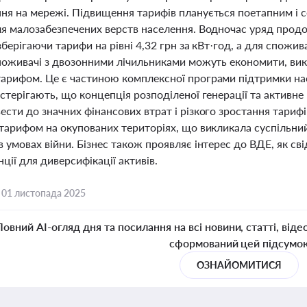
ня на мережі. Підвищення тарифів планується поетапним і с
ля малозабезпечених верств населення. Водночас уряд прод
зберігаючи тарифи на рівні 4,32 грн за кВт·год, а для спожи
Споживачі з двозонними лічильниками можуть економити, вик
арифом. Це є частиною комплексної програми підтримки нас
астерігають, що концепція розподіленої генерації та активн
сти до значних фінансових втрат і різкого зростання тарифі
 тарифом на окупованих територіях, що викликала суспільни
 умовах війни. Бізнес також проявляє інтерес до ВДЕ, як св
ції для диверсифікації активів.
,
01 листопада 2025
Повний AI-огляд дня та посилання на всі новини, статті, віде
сформований цей підсумо
ОЗНАЙОМИТИСЯ