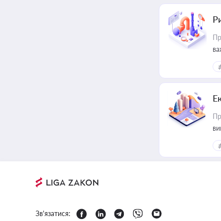
Ри
Пр
ва
Е
Пр
ви
Зв'язатися: