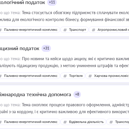
кологічний податок
+11
о що тема:
Тема стосується обов’язку підприємств сплачувати еколо
жлива для екологічного контролю бізнесу, формування фінансової 
конодавства
Паливно-енергетичний комплекс
Транспорт
Агропромисловий 
кцизний податок
+31
о що тема:
Про новини та кейси щодо акцизу, які є критично важли
алізують підакцизну продукцію, з метою уникнення штрафів та ефек
Паливно-енергетичний комплекс
Торгівля
Харчова промисловіс
іжнародна технічна допомога
+8
о що тема:
Тема охоплює процеси правового оформлення, адміністр
раїні з-за кордону, і є критично важливою для ефективного використ
фраструктурних проєктів
Паливно-енергетичний комплекс
Будівельна діяльність
Транспо