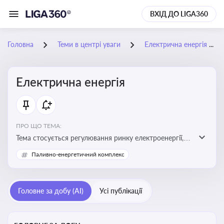
ВХІД ДО LIGA360
Головна
Теми в центрі уваги
Електрична енергія
Електрична енергія
ПРО ЩО ТЕМА:
Тема стосується регулювання ринку електроенергії,
включаючи її виробництво, постачання та фінансові
Паливно-енергетичний комплекс
стимули для відновлюваної енергетики
Головне за добу (AI)
Усі публікації