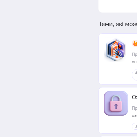
Теми, які мож
Пр
он
О
Пр
ох