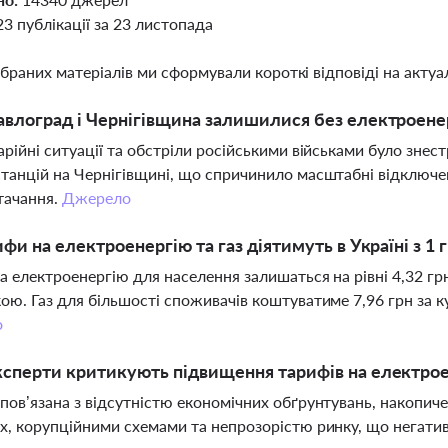
23 публікації за 23 листопада
ібраних матеріалів ми сформували короткі відповіді на актуал
влоград і Чернігівщина залишилися без електроенер
арійні ситуації та обстріли російськими військами було знес
танцій на Чернігівщині, що спричинило масштабні відключе
тачання.
Джерело
ифи на електроенергію та газ діятимуть в Україні з 1 
а електроенергію для населення залишаться на рівні 4,32 грн
ою. Газ для більшості споживачів коштуватиме 7,96 грн за ку
о
сперти критикують підвищення тарифів на електро
пов’язана з відсутністю економічних обґрунтувань, накопич
х, корупційними схемами та непрозорістю ринку, що негатив