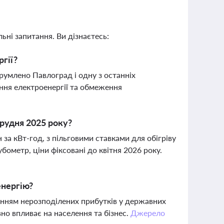
ьні запитання. Ви дізнаєтесь:
гії?
трумлено Павлоград і одну з останніх
ння електроенергії та обмеження
грудня 2025 року?
 за кВт-год, з пільговими ставками для обігріву
бометр, ціни фіксовані до квітня 2026 року.
енергію?
енням нерозподілених прибутків у державних
но впливає на населення та бізнес.
Джерело