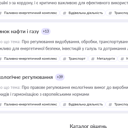
раїні з-за кордону, і є критично важливою для ефективного використ
фраструктурних проєктів
Паливно-енергетичний комплекс
Будівельна діяльність
Транспо
нок нафти і газу
+13
о що тема:
Про регулювання видобування, обробки, транспортування
жливо для енергетичної безпеки, інвестицій у галузь та дотримання 
Паливно-енергетичний комплекс
Транспорт
Металургія
кологічне регулювання
+39
о що тема:
Про правове регулювання екологічних вимог до виробни
кидів і гармонізацією з європейськими нормами
Паливно-енергетичний комплекс
Будівельна діяльність
Транспо
Каталог рішень