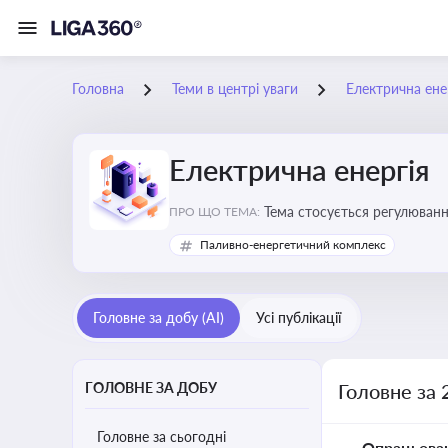
Головна
Теми в центрі уваги
Електрична ене
Електрична енергія
Тема стосується регулюванн
ПРО ЩО ТЕМА:
Паливно-енергетичний комплекс
Головне за добу (AI)
Усі публікації
ГОЛОВНЕ ЗА ДОБУ
Головне за 
Головне за сьогодні
Опрацьова