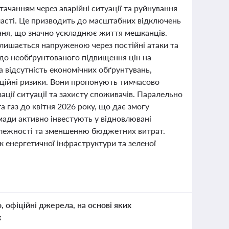
тачанням через аварійні ситуації та руйнування
бласті. Це призводить до масштабних відключень
ння, що значно ускладнює життя мешканців.
алишається напруженою через постійні атаки та
до необґрунтованого підвищення цін на
а відсутність економічних обґрунтувань,
пційні ризики. Вони пропонують тимчасово
ації ситуації та захисту споживачів. Паралельно
 газ до квітня 2026 року, що дає змогу
мади активно інвестують у відновлювані
залежності та зменшенню бюджетних витрат.
 енергетичної інфраструктури та зеленої
о, офіційні джерела, на основі яких
к