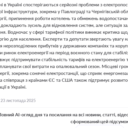
ні в Україні спостерігаються серйозні проблеми з електропос
ї інфраструктури, зокрема у Павлограді та Чернігівській о
ргії, припинення роботи котелень та обмежень водопостача
 докладають зусиль для відновлення систем, але ситуація з
я. Водночас у сфері тарифної політики виникає критика що
гію для населення. Експерти та депутати звертають увагу н
я нерозподілених прибутків у державних компаніях та кору
 ринок електроенергії на період воєнного стану для стабіліз
жує підтримувати стабільність тарифів на електроенергію та
планувати свої витрати на опалювальний сезон. Місцеві гро
ергії, зокрема сонячні електростанції, що сприяє енергоне
 співпраця з країнами ЄС та США також підтримує розвиток
ії в Україні.
,
23 листопада 2025
Повний AI-огляд дня та посилання на всі новини, статті, віде
сформований цей підсумо