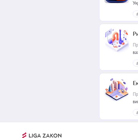
Ук
ін
Ри
Пр
ва
Е
Пр
ви