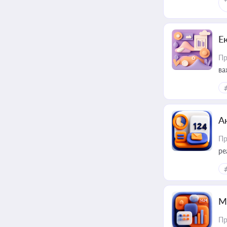
Е
Пр
ва
за
А
Пр
ре
М
Пр