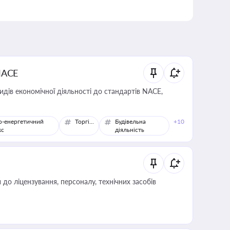
NACE
идів економічної діяльності до стандартів NACE,
о-енергетичний
Торгівля
Будівельна
+10
кс
діяльність
о ліцензування, персоналу, технічних засобів