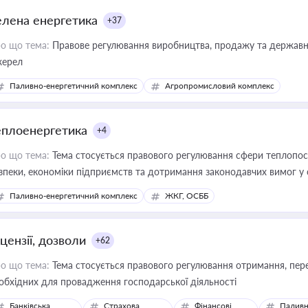
елена енергетика
+37
о що тема:
Правове регулювання виробництва, продажу та державної
ерел
Паливно-енергетичний комплекс
Агропромисловий комплекс
еплоенергетика
+4
о що тема:
Тема стосується правового регулювання сфери теплопост
зпеки, економіки підприємств та дотримання законодавчих вимог у
Паливно-енергетичний комплекс
ЖКГ, ОСББ
цензії, дозволи
+62
о що тема:
Тема стосується правового регулювання отримання, пере
обхідних для провадження господарської діяльності
Банківська
Страхова
Фінансові
Паливн