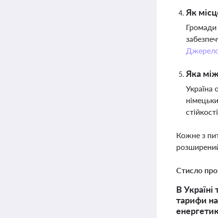
Як місц
Громади 
забезпеч
Джерел
Яка між
Україна 
німецьки
стійкост
Кожне з пи
розширений
Стисло про
В Україні
тарифи на
енергетик