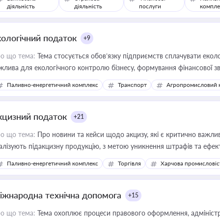
діяльність
діяльність
послуги
компле
кологічний податок
+9
о що тема:
Тема стосується обов’язку підприємств сплачувати еколо
жлива для екологічного контролю бізнесу, формування фінансової 
конодавства
Паливно-енергетичний комплекс
Транспорт
Агропромисловий 
кцизний податок
+21
о що тема:
Про новини та кейси щодо акцизу, які є критично важли
алізують підакцизну продукцію, з метою уникнення штрафів та ефек
Паливно-енергетичний комплекс
Торгівля
Харчова промисловіс
іжнародна технічна допомога
+15
о що тема:
Тема охоплює процеси правового оформлення, адміністр