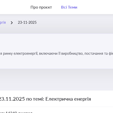
Про проєкт
Всі Теми
ргія
23-11-2025
я ринку електроенергії, включаючи її виробництво, постачання та ф
23.11.2025 по темі: Електрична енергія
но:
14340 джерел