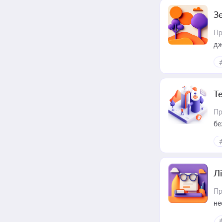
З
Пр
дж
Т
Пр
бе
Лі
Пр
не