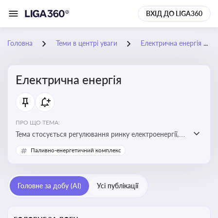
ВХІД ДО LIGA360
Головна
Теми в центрі уваги
Електрична енергія
Електрична енергія
ПРО ЩО ТЕМА:
Тема стосується регулювання ринку електроенергії,
включаючи її виробництво, постачання та фінансові
Паливно-енергетичний комплекс
стимули для відновлюваної енергетики
Головне за добу (AI)
Усі публікації