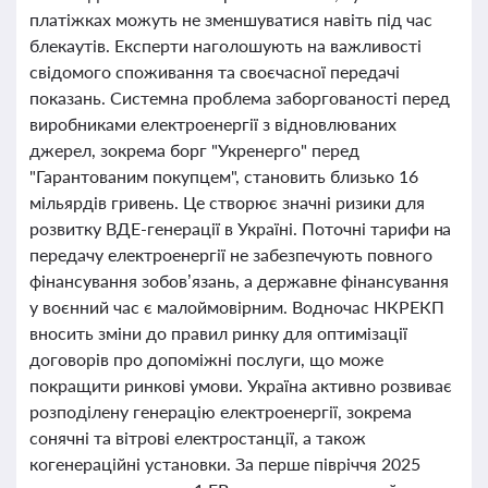
платіжках можуть не зменшуватися навіть під час
блекаутів. Експерти наголошують на важливості
свідомого споживання та своєчасної передачі
показань. Системна проблема заборгованості перед
виробниками електроенергії з відновлюваних
джерел, зокрема борг "Укренерго" перед
"Гарантованим покупцем", становить близько 16
мільярдів гривень. Це створює значні ризики для
розвитку ВДЕ-генерації в Україні. Поточні тарифи на
передачу електроенергії не забезпечують повного
фінансування зобов’язань, а державне фінансування
у воєнний час є малоймовірним. Водночас НКРЕКП
вносить зміни до правил ринку для оптимізації
договорів про допоміжні послуги, що може
покращити ринкові умови. Україна активно розвиває
розподілену генерацію електроенергії, зокрема
сонячні та вітрові електростанції, а також
когенераційні установки. За перше півріччя 2025