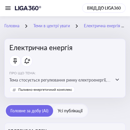
ВХІД ДО LIGA360
Головна
Теми в центрі уваги
Електрична енергія
Електрична енергія
ПРО ЩО ТЕМА:
Тема стосується регулювання ринку електроенергії,
включаючи її виробництво, постачання та фінансові
Паливно-енергетичний комплекс
стимули для відновлюваної енергетики
Головне за добу (AI)
Усі публікації