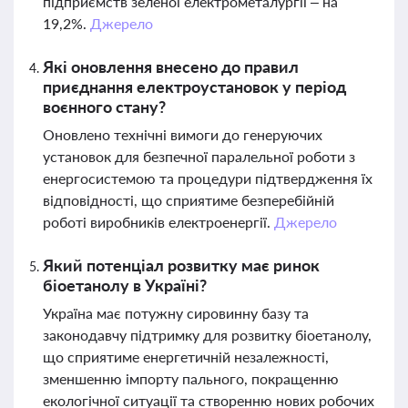
підприємств зеленої електрометалургії – на
19,2%.
Джерело
Які оновлення внесено до правил
приєднання електроустановок у період
воєнного стану?
Оновлено технічні вимоги до генеруючих
установок для безпечної паралельної роботи з
енергосистемою та процедури підтвердження їх
відповідності, що сприятиме безперебійній
роботі виробників електроенергії.
Джерело
Який потенціал розвитку має ринок
біоетанолу в Україні?
Україна має потужну сировинну базу та
законодавчу підтримку для розвитку біоетанолу,
що сприятиме енергетичній незалежності,
зменшенню імпорту пального, покращенню
екологічної ситуації та створенню нових робочих