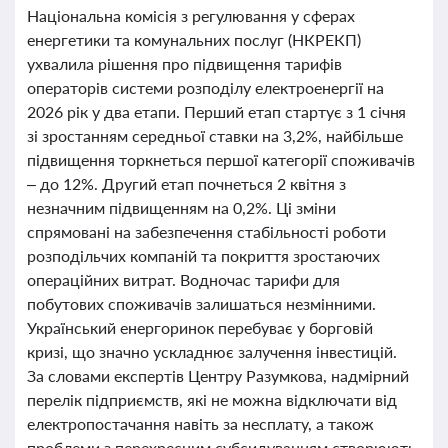
Національна комісія з регулювання у сферах
енергетики та комунальних послуг (НКРЕКП)
ухвалила рішення про підвищення тарифів
операторів системи розподілу електроенергії на
2026 рік у два етапи. Перший етап стартує з 1 січня
зі зростанням середньої ставки на 3,2%, найбільше
підвищення торкнеться першої категорії споживачів
– до 12%. Другий етап почнеться 2 квітня з
незначним підвищенням на 0,2%. Ці зміни
спрямовані на забезпечення стабільності роботи
розподільчих компаній та покриття зростаючих
операційних витрат. Водночас тарифи для
побутових споживачів залишаться незмінними.
Український енергоринок перебуває у борговій
кризі, що значно ускладнює залучення інвестицій.
За словами експертів Центру Разумкова, надмірний
перелік підприємств, які не можна відключати від
електропостачання навіть за несплату, а також
проблеми з перехресним субсидуванням створюють