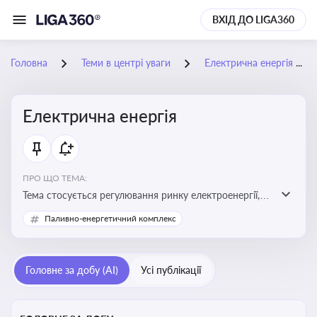
ВХІД ДО LIGA360
Головна
Теми в центрі уваги
Електрична енергія
Електрична енергія
ПРО ЩО ТЕМА:
Тема стосується регулювання ринку електроенергії,
включаючи її виробництво, постачання та фінансові
Паливно-енергетичний комплекс
стимули для відновлюваної енергетики
Головне за добу (AI)
Усі публікації