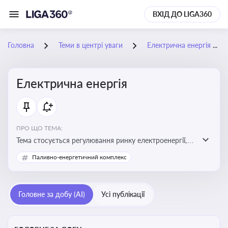
ВХІД ДО LIGA360
Головна
Теми в центрі уваги
Електрична енергія
Електрична енергія
ПРО ЩО ТЕМА:
Тема стосується регулювання ринку електроенергії,
включаючи її виробництво, постачання та фінансові
Паливно-енергетичний комплекс
стимули для відновлюваної енергетики
Головне за добу (AI)
Усі публікації