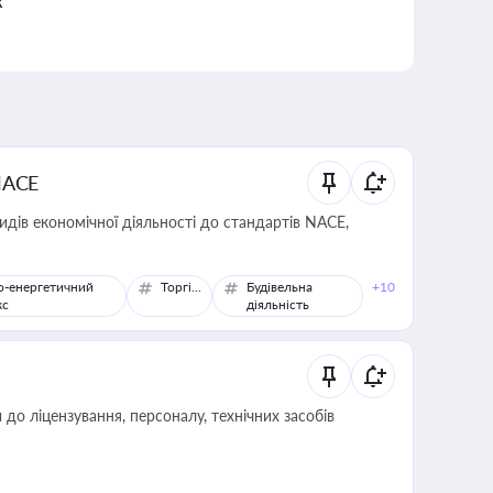
к
NACE
идів економічної діяльності до стандартів NACE,
о-енергетичний
Торгівля
Будівельна
+10
кс
діяльність
о ліцензування, персоналу, технічних засобів