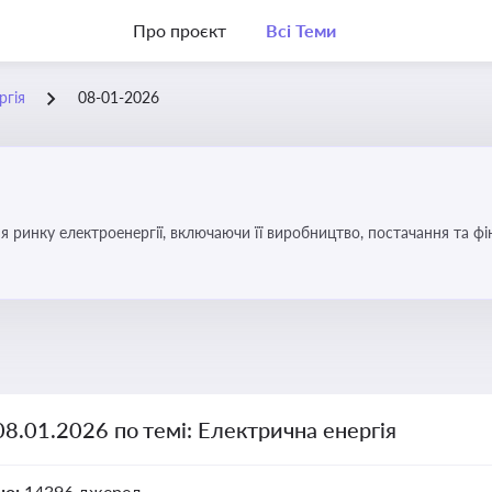
Про проєкт
Всі Теми
ргія
08-01-2026
я ринку електроенергії, включаючи її виробництво, постачання та ф
08.01.2026 по темі: Електрична енергія
но:
14396 джерел