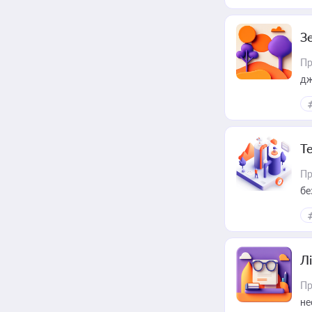
З
Пр
дж
Т
Пр
бе
Лі
Пр
не