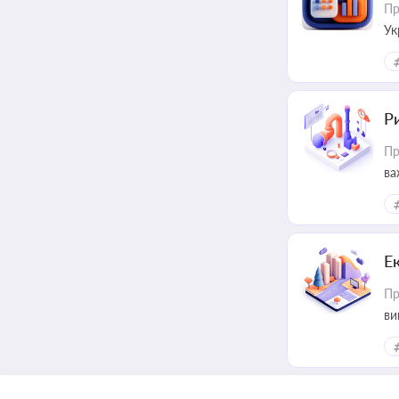
Пр
Ук
ін
Ри
Пр
ва
Е
Пр
ви