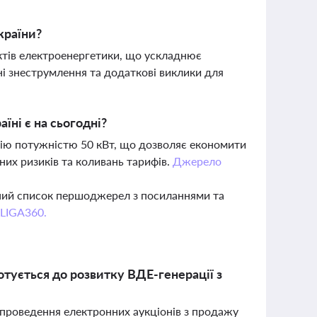
країни?
ктів електроенергетики, що ускладнює
і знеструмлення та додаткові виклики для
їні є на сьогодні?
цію потужністю 50 кВт, що дозволяє економити
них ризиків та коливань тарифів.
Джерело
вний список першоджерел з посиланнями та
 LIGA360.
отується до розвитку ВДЕ-генерації з
у проведення електронних аукціонів з продажу