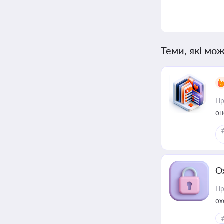
Теми, які мож
Пр
он
О
Пр
ох