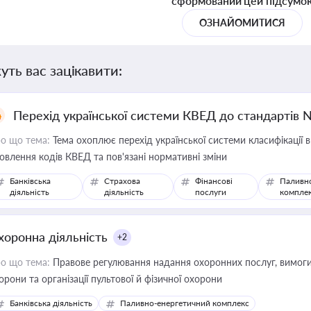
сформований цей підсумо
ОЗНАЙОМИТИСЯ
уть вас зацікавити:
Перехід української системи КВЕД до стандартів 
о що тема:
Тема охоплює перехід української системи класифікації в
овлення кодів КВЕД та пов'язані нормативні зміни
Банківська
Страхова
Фінансові
Паливн
діяльність
діяльність
послуги
компле
хоронна діяльність
+2
о що тема:
Правове регулювання надання охоронних послуг, вимоги д
орони та організації пультової й фізичної охорони
Банківська діяльність
Паливно-енергетичний комплекс