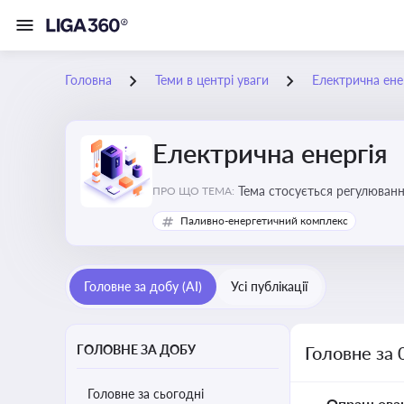
Головна
Теми в центрі уваги
Електрична ене
Електрична енергія
Тема стосується регулюванн
ПРО ЩО ТЕМА:
Паливно-енергетичний комплекс
Головне за добу (AI)
Усі публікації
ГОЛОВНЕ ЗА ДОБУ
Головне за 
Головне за сьогодні
Опрацьова