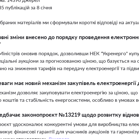
35 публікацій за 8 січня
ібраних матеріалів ми сформували короткі відповіді на актуал
овні зміни внесено до порядку проведення електронн
?
Міністрів оновив порядок, дозволивши НЕК "Укренерго" куп
еціальні аукціони за прогнозованою ціною, що базується на
но на зниження тарифів на передачу електроенергії та підв
еваги має новий механізм закупівель електроенергії 
ханізм дозволяє закуповувати електроенергію за ціною, що
 коштів та стабільність енергосистеми, особливо в умовах 
дбачає законопроєкт №13219 щодо розвитку відновл
оєкт удосконалює конкурентні умови для виробництва елект
знижує фінансові гарантії для учасників аукціонів та гармоні
ськими стандартами.
Джерело