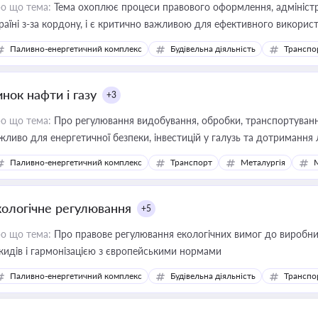
о що тема:
Тема охоплює процеси правового оформлення, адміністр
раїні з-за кордону, і є критично важливою для ефективного використ
фраструктурних проєктів
Паливно-енергетичний комплекс
Будівельна діяльність
Транспо
нок нафти і газу
+3
о що тема:
Про регулювання видобування, обробки, транспортування
жливо для енергетичної безпеки, інвестицій у галузь та дотримання 
Паливно-енергетичний комплекс
Транспорт
Металургія
кологічне регулювання
+5
о що тема:
Про правове регулювання екологічних вимог до виробни
кидів і гармонізацією з європейськими нормами
Паливно-енергетичний комплекс
Будівельна діяльність
Транспо