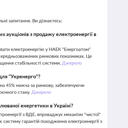
ьні запитання. Ви дізнаєтесь:
их аукціонів з продажу електроенергії в
увати електроенергію у НАЕК "Енергоатом"
 середньозважених ринкових показниках. Це
ищення стабільності системи.
Джерело
для "Укренерго"?
 на 45% нижча за ринкову, забезпечуючи
воєнного стану.
Джерело
юваної енергетики в Україні?
роенергії з ВДЕ, впроваджує механізм "чистої"
зує систему гарантій походження електроенергії з