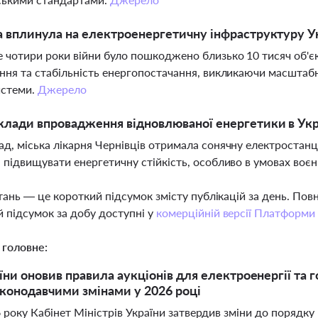
а вплинула на електроенергетичну інфраструктуру У
 чотири роки війни було пошкоджено близько 10 тисяч об'є
ння та стабільність енергопостачання, викликаючи масштабн
истеми.
Джерело
клади впровадження відновлюваної енергетики в Укра
д, міська лікарня Чернівців отримала сонячну електростан
 підвищувати енергетичну стійкість, особливо в умовах воєн
тань — це короткий підсумок змісту публікацій за день. По
 підсумок за добу доступні у
комерційній версії Платформи
 головне:
їни оновив правила аукціонів для електроенергії та г
конодавчими змінами у 2026 році
6 року Кабінет Міністрів України затвердив зміни до порядк