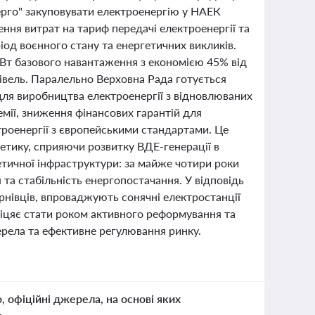
ерго" закуповувати електроенергію у НАЕК
ння витрат на тариф передачі електроенергії та
од воєнного стану та енергетичних викликів.
МВт базового навантаження з економією 45% від
півель. Паралельно Верховна Рада готується
ля виробництва електроенергії з відновлюваних
мії, зниження фінансових гарантій для
троенергії з європейськими стандартами. Це
гетику, сприяючи розвитку ВДЕ-генерації в
етичної інфраструктури: за майже чотири роки
та стабільність енергопостачання. У відповідь
ернівців, впроваджують сонячні електростанції
обіцяє стати роком активного реформування та
ерела та ефективне регулювання ринку.
о, офіційні джерела, на основі яких