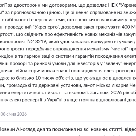
ргії за двосторонніми договорами, що дозволяє НЕК "Укрен
м" за прогнозованою ціною. Це рішення спрямоване на зниже
 стабільності енергосистеми, що є критично важливим у пері
н, проведений "Укренерго", дозволив законтрактувати 400 
ртості, що свідчить про ефективність нових механізмів заку
аконопроєкт №13219, який удосконалює конкурентні умови д
конопроєкт передбачає впровадження механізму "чистої" пре
укціонів та гармонізацію системи гарантій походження елек
льш прозорі та ринкові умови для інвесторів у "зелену" енер
одночас, війна спричинила значні пошкодження електроенерг
жено близько 10 тисяч об'єктів, що ускладнює відновлення 
ки, громадські та державні установи, як-от міська лікарня Ч
ння енергетичної стійкості та економії. Загалом, 2026 рік 
нку електроенергії в Україні з акцентом на відновлювані дж
,
08 січня 2026
Повний AI-огляд дня та посилання на всі новини, статті, віде