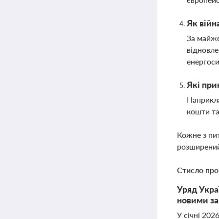
Як війн
За майже
відновле
енергос
Які при
Наприкла
кошти та
Кожне з пи
розширений
Стисло про
Уряд Укра
новими за
У січні 202