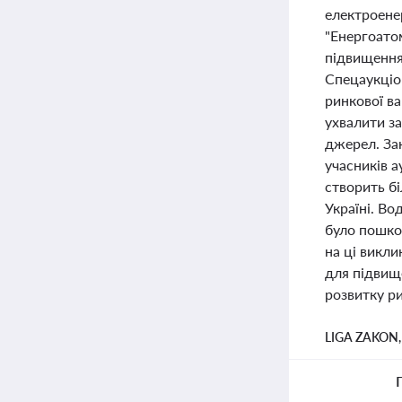
електроене
"Енергоато
підвищення
Спецаукціо
ринкової ва
ухвалити з
джерел. За
учасників а
створить бі
Україні. В
було пошкод
на ці викли
для підвище
розвитку ри
LIGA ZAKON