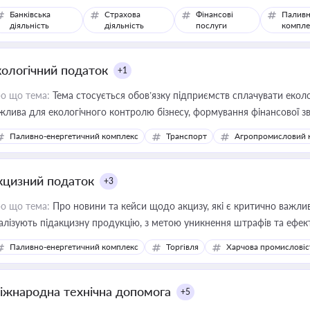
Банківська
Страхова
Фінансові
Паливн
діяльність
діяльність
послуги
компле
кологічний податок
+1
о що тема:
Тема стосується обов’язку підприємств сплачувати еколо
жлива для екологічного контролю бізнесу, формування фінансової 
конодавства
Паливно-енергетичний комплекс
Транспорт
Агропромисловий 
кцизний податок
+3
о що тема:
Про новини та кейси щодо акцизу, які є критично важли
алізують підакцизну продукцію, з метою уникнення штрафів та ефек
Паливно-енергетичний комплекс
Торгівля
Харчова промисловіс
іжнародна технічна допомога
+5