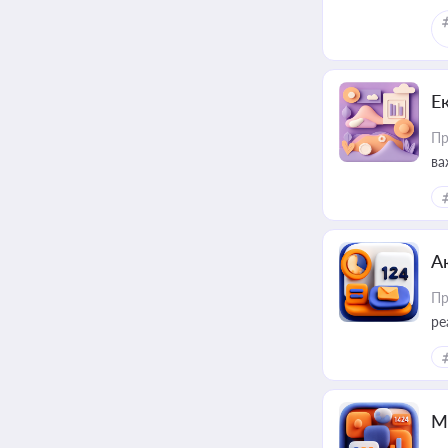
Е
Пр
ва
за
А
Пр
ре
М