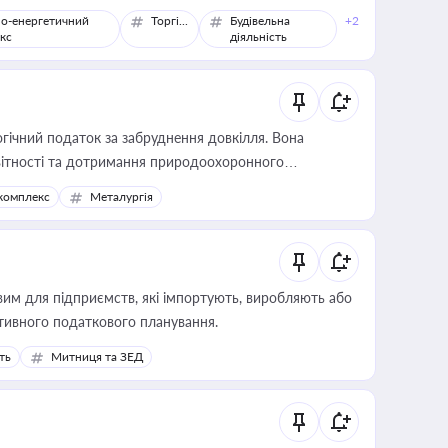
о-енергетичний
Торгівля
Будівельна
+2
кс
діяльність
гічний податок за забруднення довкілля. Вона
звітності та дотримання природоохоронного
комплекс
Металургія
вим для підприємств, які імпортують, виробляють або
тивного податкового планування.
ть
Митниця та ЗЕД