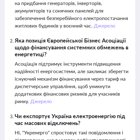
на придбання генераторів, інверторів,
акумуляторів та сонячних панелей для
забезпечення безперебійного електропостачання
житлових будинків у воєнний час.
Джерело
Яка позиція Європейської Бізнес Асоціації
щодо фінансування системних обмежень в
енергетиці?
Асоціація підтримує інструменти підвищення
надійності енергосистеми, але закликає зберегти
існуючий механізм фінансування через тариф на
диспетчерське управління, щоб уникнути
додаткових фінансових ризиків для учасників
ринку.
Джерело
Чи експортує Україна електроенергію під
час масових відключень?
Ні, "Укренерго" спростовує такі повідомлення і
підтверджує, що в умовах дефіциту потужності