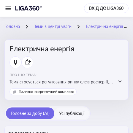
ВХІД ДО LIGA360
Головна
Теми в центрі уваги
Електрична енергія
Електрична енергія
ПРО ЩО ТЕМА:
Тема стосується регулювання ринку електроенергії,
включаючи її виробництво, постачання та фінансові
Паливно-енергетичний комплекс
стимули для відновлюваної енергетики
Головне за добу (AI)
Усі публікації