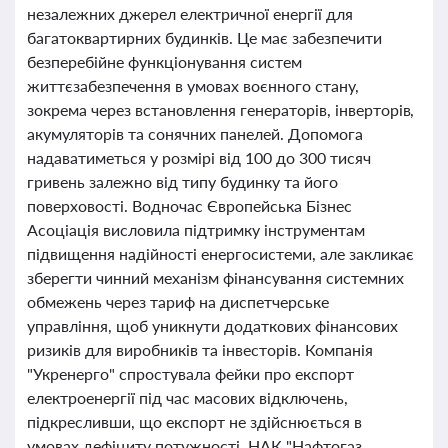
незалежних джерел електричної енергії для
багатоквартирних будинків. Це має забезпечити
безперебійне функціонування систем
життєзабезпечення в умовах воєнного стану,
зокрема через встановлення генераторів, інверторів,
акумуляторів та сонячних панелей. Допомога
надаватиметься у розмірі від 100 до 300 тисяч
гривень залежно від типу будинку та його
поверховості. Водночас Європейська Бізнес
Асоціація висловила підтримку інструментам
підвищення надійності енергосистеми, але закликає
зберегти чинний механізм фінансування системних
обмежень через тариф на диспетчерське
управління, щоб уникнути додаткових фінансових
ризиків для виробників та інвесторів. Компанія
"Укренерго" спростувала фейки про експорт
електроенергії під час масових відключень,
підкресливши, що експорт не здійснюється в
умовах дефіциту потужності. НАК "Нафтогаз