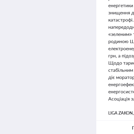
енергетики
знищення д
катастрофі.
напередодні
«зеленим» 
родиною Шу
електроене
грн, а підо
Щодо тариф
стабільним 
діє моратор
енергоефект
енергосисте
Асоціація з
LIGA ZAKON