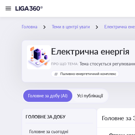
Головна
Теми в центрі уваги
Електрична ене
Електрична енергія
Тема стосується регулюванн
ПРО ЩО ТЕМА:
Паливно-енергетичний комплекс
Головне за добу (AI)
Усі публікації
ГОЛОВНЕ ЗА ДОБУ
Головне за 
Головне за сьогодні
Опрацьова