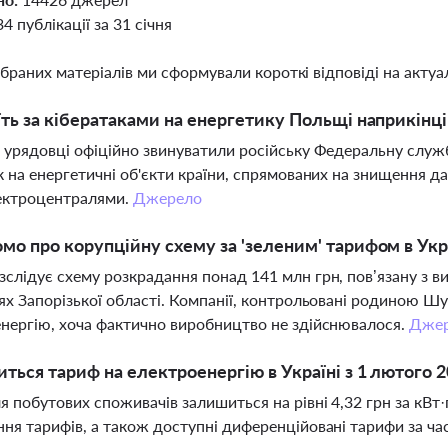
34 публікації за 31 січня
ібраних матеріалів ми сформували короткі відповіді на актуал
їть за кібератаками на енергетику Польщі наприкінці
 урядовці офіційно звинуватили російську Федеральну служб
к на енергетичні об'єкти країни, спрямованих на знищення д
ектроцентралями.
Джерело
мо про корупційну схему за 'зеленим' тарифом в Укр
слідує схему розкрадання понад 141 млн грн, пов’язану з в
ях Запорізької області. Компанії, контрольовані родиною Ш
нергію, хоча фактично виробництво не здійснювалося.
Дже
иться тариф на електроенергію в Україні з 1 лютого 
я побутових споживачів залишиться на рівні 4,32 грн за кВт·
ня тарифів, а також доступні диференційовані тарифи за ча