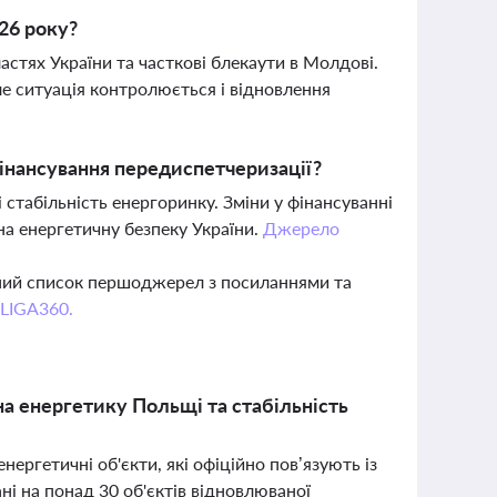
026 року?
астях України та часткові блекаути в Молдові.
е ситуація контролюється і відновлення
фінансування передиспетчеризації?
стабільність енергоринку. Зміни у фінансуванні
на енергетичну безпеку України.
Джерело
вний список першоджерел з посиланнями та
 LIGA360.
на енергетику Польщі та стабільність
ергетичні об'єкти, які офіційно пов’язують із
і на понад 30 об'єктів відновлюваної