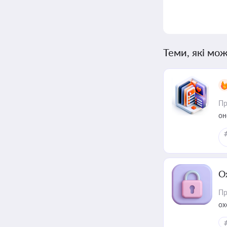
Теми, які мож
Пр
он
О
Пр
ох