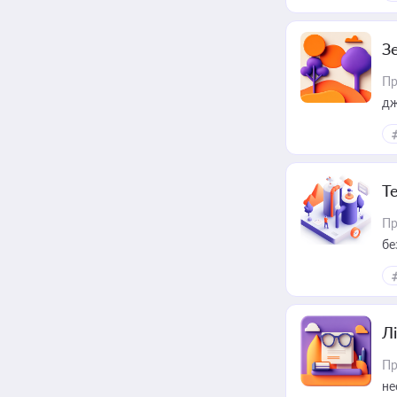
З
Пр
дж
Т
Пр
бе
Лі
Пр
не