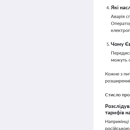
Які нас
Аварія с
Оператор
електроп
Чому Єв
Передисп
можуть с
Кожне з пи
розширений
Стисло про
Розслідув
тарифів н
Наприкінці 
російською