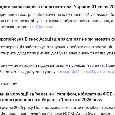
лідки мала аварія в енергосистемі України 31 січня 2
причинила екстрені відключення електроенергії у кількох обл
и систем розподілу застосували обмеження споживання, ал
остачання триває.
Джерело
ропейська Бізнес Асоціація закликає не змінювати 
етчеризація забезпечує планування роботи електростанцій і 
творити додаткові ризики для учасників ринку та вплинути 
тань — це короткий підсумок змісту публікацій за день. По
 підсумок за добу доступні у
комерційній версії Платформи
 головне:
ання корупції за 'зеленим' тарифом, кібератаки ФСБ 
а електроенергію в Україні з 1 лютого 2026 року
грудня 2025 року Польща зазнала масштабних кібератак на ен
 Федеральною службою безпеки (ФСБ). Атаки були спрямован