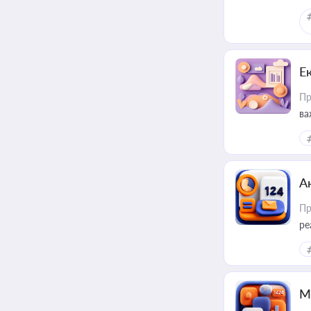
Е
Пр
ва
за
А
Пр
ре
М