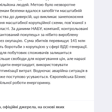
вмільйона людей. Метою було незворотне
темам безпеки вдалося запобігти масштабній
нства до диверсій, що викликає занепокоєння
ня масштабної корупційної схеми, пов’язаної з
асті. За даними НАБУ, компанії, контрольовані
нтований покупець» за нібито вироблену
ез окупацію. Сума збитків перевищує 141 млн
ть боротьби з корупцією у сфері ВДЕ-генерації.
ю для побутових споживачів залишиться
більше свободи для коригування цін, але наразі
водити енергоаудит, використовувати
птимізації витрат. Водночас аварійна ситуація в
 вже поступово усуваються. Європейська Бізнес
більної роботи енергоринку.
о, офіційні джерела, на основі яких