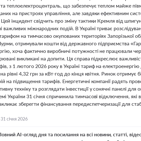
 та теплоелектроцентраль, що забезпечує теплом майже пі
аних на пристроях управління, але завдяки ефективним сис
 Цей інцидент свідчить про зміну тактики Кремля від шпигу
 важливих міжнародних подій. В Україні триває розслідуван
тарифом на тимчасово окупованих територіях Запорізької обл
рми, отримували кошти від державного підприємства «Гара
ргію, хоча фактично виробничі потужності не працювали чер
зрювані викликані на допити. Ця справа підкреслює важливіс
ів, з 1 лютого 2026 року в Україні тариф на електроенергі
на рівні 4,32 грн за кВт·год до кінця квітня. Ринок отримує 
ій на підвищення тарифів. Енергетичні компанії радять про
ивну техніку та розглядати інвестиції у сонячні панелі для о
мі України 31 січня спричинила тимчасові відключення, які
акликає зберегти фінансування передиспетчеризації для ста
,
31 січня 2026
Повний AI-огляд дня та посилання на всі новини, статті, віде