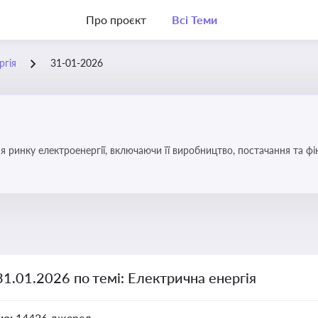
Про проєкт
Всі Теми
ргія
31-01-2026
я ринку електроенергії, включаючи її виробництво, постачання та ф
31.01.2026 по темі: Електрична енергія
но:
14426 джерел