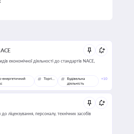
к
NACE
идів економічної діяльності до стандартів NACE,
о-енергетичний
Торгівля
Будівельна
+10
кс
діяльність
о ліцензування, персоналу, технічних засобів