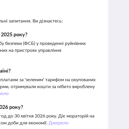
ьні запитання. Ви дізнаєтесь:
 2025 року?
у безпеки (ФСБ) у проведенні руйнівних
аних на пристроях управління
аїні?
иплатами за 'зеленим' тарифом на окупованих
урми, отримували кошти за нібито вироблену
рело
2026 року?
год до 30 квітня 2026 року. Діє мораторій на
сом доби для економії.
Джерело