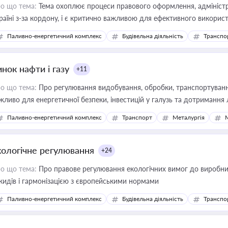
о що тема:
Тема охоплює процеси правового оформлення, адміністр
раїні з-за кордону, і є критично важливою для ефективного використ
фраструктурних проєктів
Паливно-енергетичний комплекс
Будівельна діяльність
Транспо
нок нафти і газу
+11
о що тема:
Про регулювання видобування, обробки, транспортування
жливо для енергетичної безпеки, інвестицій у галузь та дотримання 
Паливно-енергетичний комплекс
Транспорт
Металургія
кологічне регулювання
+24
о що тема:
Про правове регулювання екологічних вимог до виробни
кидів і гармонізацією з європейськими нормами
Паливно-енергетичний комплекс
Будівельна діяльність
Транспо