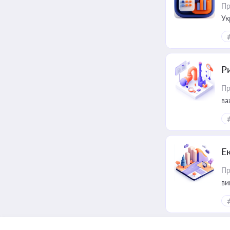
Пр
Ук
ін
Ри
Пр
ва
Е
Пр
ви