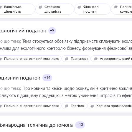
Банківська
Страхова
Фінансові
Паливн
діяльність
діяльність
послуги
компле
кологічний податок
+9
о що тема:
Тема стосується обов’язку підприємств сплачувати еколо
жлива для екологічного контролю бізнесу, формування фінансової 
конодавства
Паливно-енергетичний комплекс
Транспорт
Агропромисловий 
кцизний податок
+14
о що тема:
Про новини та кейси щодо акцизу, які є критично важли
алізують підакцизну продукцію, з метою уникнення штрафів та ефек
Паливно-енергетичний комплекс
Торгівля
Харчова промисловіс
іжнародна технічна допомога
+13