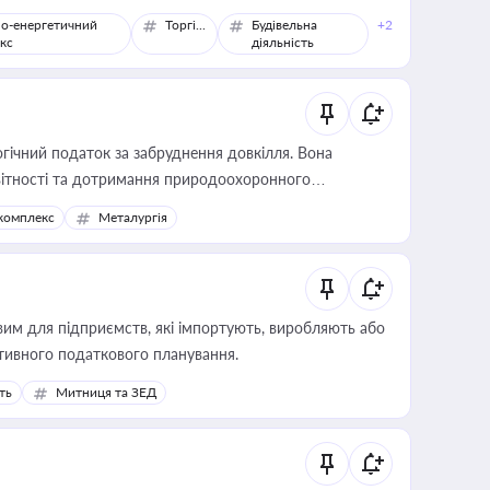
о-енергетичний
Торгівля
Будівельна
+2
кс
діяльність
гічний податок за забруднення довкілля. Вона
звітності та дотримання природоохоронного
комплекс
Металургія
вим для підприємств, які імпортують, виробляють або
тивного податкового планування.
ть
Митниця та ЗЕД