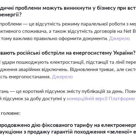
дичні проблеми можуть виникнути у бізнесу при вста
енергії?
проблеми — це відсутність режиму паралельної роботи з мер
активного споживача, а також відсутність договорів на Net B
, тому важливо правильно оформити документи.
Джерело
вають російські обстріли на енергосистему України?
і удари пошкоджують електростанції, підстанції та лінії пер
адження аварійних відключень. Відновлення триває, але си
ість енергопостачання.
Джерело
тань — це короткий підсумок змісту публікацій за день. По
 підсумок за добу доступні у
комерційній версії Платформи
 головне:
 продовжено дію фіксованого тарифу на електроенергі
аукціони з продажу гарантій походження «зеленої» ен