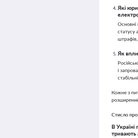
Які юри
електро
Основні 
статусу 
штрафів
Як впли
Російськ
і запров
стабільн
Кожне з пи
розширений
Стисло про
В Україні
тривають 