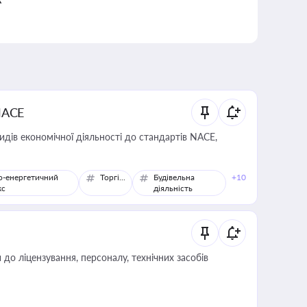
NACE
идів економічної діяльності до стандартів NACE,
о-енергетичний
Торгівля
Будівельна
+10
кс
діяльність
о ліцензування, персоналу, технічних засобів