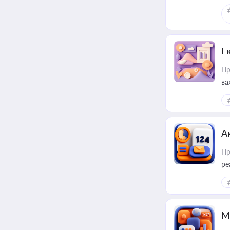
Е
Пр
ва
за
А
Пр
ре
М