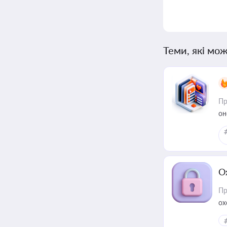
Теми, які мож
Пр
он
О
Пр
ох