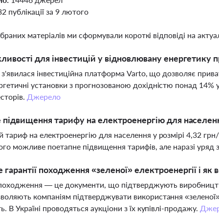
32 публікації за 9 лютого
ібраних матеріалів ми сформували короткі відповіді на актуал
ливості для інвестицій у відновлювану енергетику п
і з'явилася інвестиційна платформа Varto, що дозволяє прив
ргетичні установки з прогнозованою дохідністю понад 14% 
есторів.
Джерело
 підвищення тарифу на електроенергію для населе
 тариф на електроенергію для населення у розмірі 4,32 грн
ого можливе поетапне підвищення тарифів, але наразі уряд з
 гарантії походження «зеленої» електроенергії і як
 походження — це документи, що підтверджують виробництв
воляють компаніям підтверджувати використання «зеленої» 
ть. В Україні проводяться аукціони з їх купівлі-продажу.
Дже