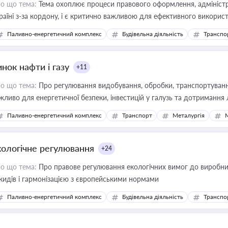
о що тема:
Тема охоплює процеси правового оформлення, адміністр
раїні з-за кордону, і є критично важливою для ефективного використ
фраструктурних проєктів
Паливно-енергетичний комплекс
Будівельна діяльність
Транспо
нок нафти і газу
+11
о що тема:
Про регулювання видобування, обробки, транспортування
жливо для енергетичної безпеки, інвестицій у галузь та дотримання 
Паливно-енергетичний комплекс
Транспорт
Металургія
кологічне регулювання
+24
о що тема:
Про правове регулювання екологічних вимог до виробни
кидів і гармонізацією з європейськими нормами
Паливно-енергетичний комплекс
Будівельна діяльність
Транспо