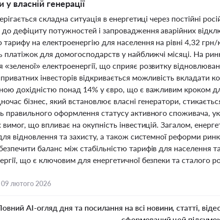
 у власній генерації
берігається складна ситуація в енергетиці через постійні рос
 до дефіциту потужностей і запровадження аварійних відк
 тарифу на електроенергію для населення на рівні 4,32 грн/
ть платіжок для домогосподарств у найближчі місяці. На рин
«зеленої» електроенергії, що сприяє розвитку відновлювано
 приватних інвесторів відкривається можливість вкладати ко
ною дохідністю понад 14% у євро, що є важливим кроком дл
дночас бізнес, який встановлює власні генератори, стикаєт
ть правильного оформлення статусу активного споживача, укл
 вимог, що впливає на окупність інвестицій. Загалом, енерг
для відновлення та захисту, а також системної реформи ринк
безпечити баланс між стабільністю тарифів для населення т
ргії, що є ключовим для енергетичної безпеки та сталого ро
,
09 лютого 2026
Повний AI-огляд дня та посилання на всі новини, статті, віде
сформований цей підсумо