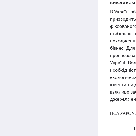
викликами
В Україні з
призводить
фіксованого
стабільніс
походження 
бізнес. Для
прогнозова
Україні. Во
необхідніс
екологічних
інвестицій 
важливо за
джерела ене
LIGA ZAKON