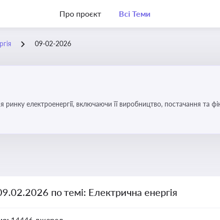
Про проєкт
Всі Теми
ргія
09-02-2026
я ринку електроенергії, включаючи її виробництво, постачання та ф
09.02.2026 по темі: Електрична енергія
но:
14446 джерел