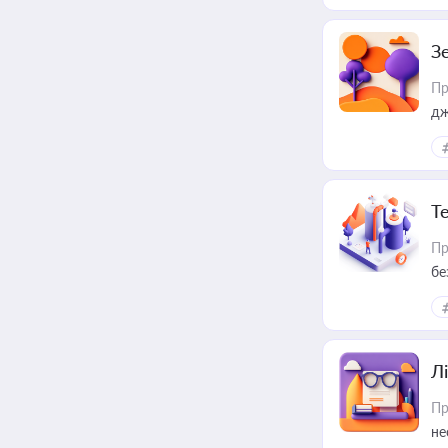
З
Пр
дж
Т
Пр
бе
Лі
Пр
не