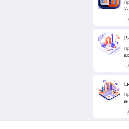
Пр
Ук
ін
Ри
Пр
ва
Е
Пр
ви