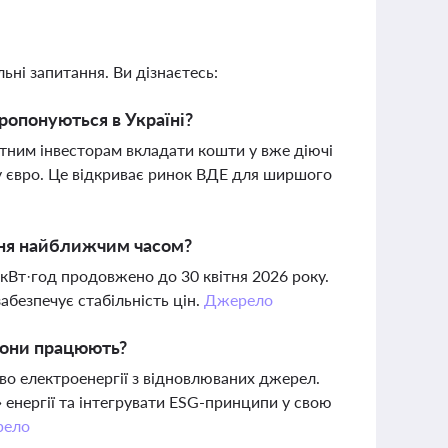
ьні запитання. Ви дізнаєтесь:
ропонуються в Україні?
атним інвесторам вкладати кошти у вже діючі
у євро. Це відкриває ринок ВДЕ для ширшого
ння найближчим часом?
/кВт·год продовжено до 30 квітня 2026 року.
абезпечує стабільність цін.
Джерело
 вони працюють?
о електроенергії з відновлюваних джерел.
енергії та інтегрувати ESG-принципи у свою
рело