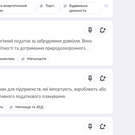
о-енергетичний
Торгівля
Будівельна
+2
кс
діяльність
гічний податок за забруднення довкілля. Вона
звітності та дотримання природоохоронного
комплекс
Металургія
вим для підприємств, які імпортують, виробляють або
тивного податкового планування.
ть
Митниця та ЗЕД