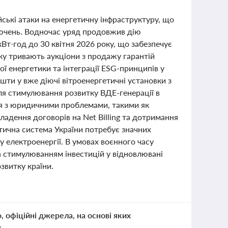
ійські атаки на енергетичну інфраструктуру, що
лючень. Водночас уряд продовжив дію
кВт·год до 30 квітня 2026 року, що забезпечує
ку тривають аукціони з продажу гарантій
ї енергетики та інтеграції ESG-принципів у
шти у вже діючі вітроенергетичні установки з
я стимулювання розвитку ВДЕ-генерації в
ься з юридичними проблемами, такими як
адення договорів на Net Billing та дотримання
етична система України потребує значних
у електроенергії. В умовах воєнного часу
а стимулюванням інвестицій у відновлювані
звитку країни.
о, офіційні джерела, на основі яких
к