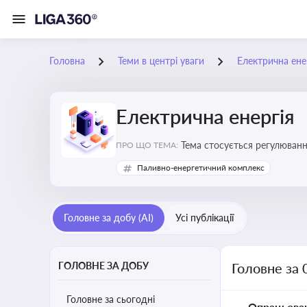
Головна
Теми в центрі уваги
Електрична ене
Електрична енергія
Тема стосується регулюванн
ПРО ЩО ТЕМА:
Паливно-енергетичний комплекс
Головне за добу (AI)
Усі публікації
ГОЛОВНЕ ЗА ДОБУ
Головне за 
Головне за сьогодні
Опрацьова