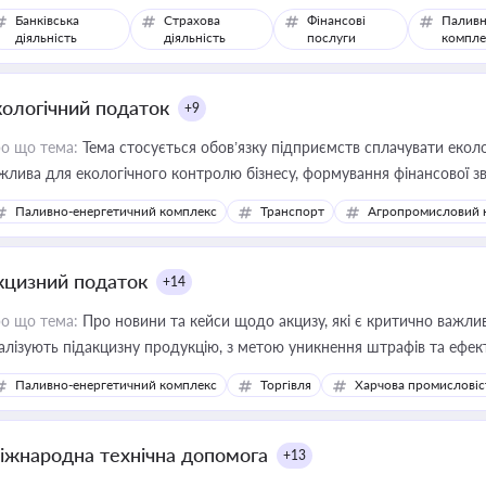
Банківська
Страхова
Фінансові
Паливн
діяльність
діяльність
послуги
компле
кологічний податок
+9
о що тема:
Тема стосується обов’язку підприємств сплачувати еколо
жлива для екологічного контролю бізнесу, формування фінансової 
конодавства
Паливно-енергетичний комплекс
Транспорт
Агропромисловий 
кцизний податок
+14
о що тема:
Про новини та кейси щодо акцизу, які є критично важли
алізують підакцизну продукцію, з метою уникнення штрафів та ефек
Паливно-енергетичний комплекс
Торгівля
Харчова промисловіс
іжнародна технічна допомога
+13