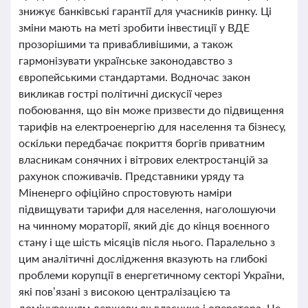
знижує банківські гарантії для учасників ринку. Ці
зміни мають на меті зробити інвестиції у ВДЕ
прозорішими та привабливішими, а також
гармонізувати українське законодавство з
європейськими стандартами. Водночас закон
викликав гострі політичні дискусії через
побоювання, що він може призвести до підвищення
тарифів на електроенергію для населення та бізнесу,
оскільки передбачає покриття боргів приватним
власникам сонячних і вітрових електростанцій за
рахунок споживачів. Представники уряду та
Міненерго офіційно спростовують наміри
підвищувати тарифи для населення, наголошуючи
на чинному мораторії, який діє до кінця воєнного
стану і ще шість місяців після нього. Паралельно з
цим аналітичні дослідження вказують на глибокі
проблеми корупції в енергетичному секторі України,
які пов’язані з високою централізацією та
домінуванням держави як власника і оператора. Це