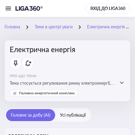
ВХІД ДО LIGA360
Головна
Теми в центрі уваги
Електрична енергія
Електрична енергія
ПРО ЩО ТЕМА:
Тема стосується регулювання ринку електроенергії,
включаючи її виробництво, постачання та фінансові
Паливно-енергетичний комплекс
стимули для відновлюваної енергетики
Головне за добу (AI)
Усі публікації