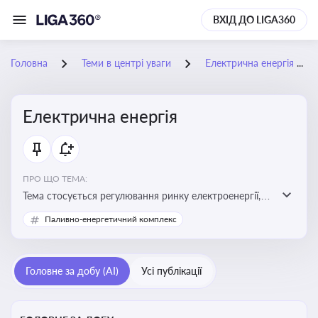
ВХІД ДО LIGA360
Головна
Теми в центрі уваги
Електрична енергія
Електрична енергія
ПРО ЩО ТЕМА:
Тема стосується регулювання ринку електроенергії,
включаючи її виробництво, постачання та фінансові
Паливно-енергетичний комплекс
стимули для відновлюваної енергетики
Головне за добу (AI)
Усі публікації