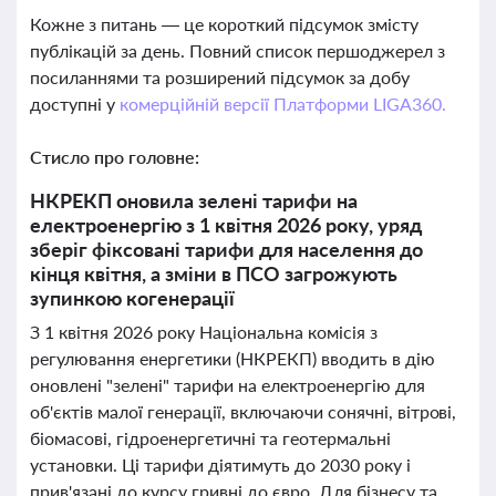
Кожне з питань — це короткий підсумок змісту
публікацій за день. Повний список першоджерел з
посиланнями та розширений підсумок за добу
доступні у
комерційній версії Платформи LIGA360.
Стисло про головне:
НКРЕКП оновила зелені тарифи на
електроенергію з 1 квітня 2026 року, уряд
зберіг фіксовані тарифи для населення до
кінця квітня, а зміни в ПСО загрожують
зупинкою когенерації
З 1 квітня 2026 року Національна комісія з
регулювання енергетики (НКРЕКП) вводить в дію
оновлені "зелені" тарифи на електроенергію для
об'єктів малої генерації, включаючи сонячні, вітрові,
біомасові, гідроенергетичні та геотермальні
установки. Ці тарифи діятимуть до 2030 року і
прив'язані до курсу гривні до євро. Для бізнесу та