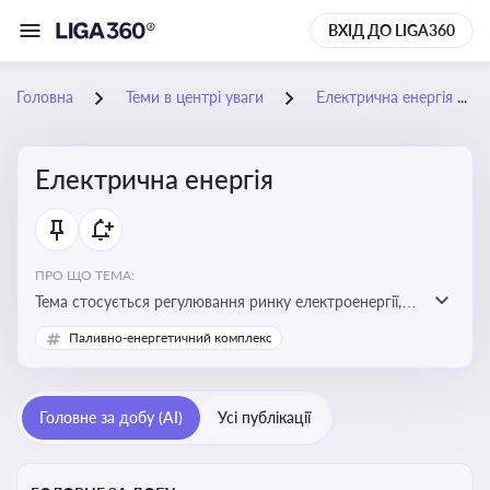
ВХІД ДО LIGA360
Головна
Теми в центрі уваги
Електрична енергія
Електрична енергія
ПРО ЩО ТЕМА:
Тема стосується регулювання ринку електроенергії,
включаючи її виробництво, постачання та фінансові
Паливно-енергетичний комплекс
стимули для відновлюваної енергетики
Головне за добу (AI)
Усі публікації