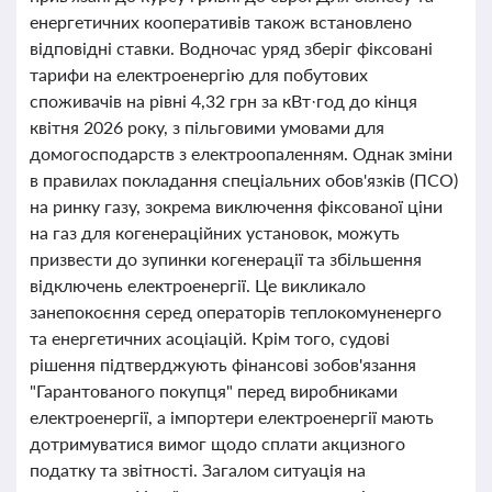
енергетичних кооперативів також встановлено
відповідні ставки. Водночас уряд зберіг фіксовані
тарифи на електроенергію для побутових
споживачів на рівні 4,32 грн за кВт·год до кінця
квітня 2026 року, з пільговими умовами для
домогосподарств з електроопаленням. Однак зміни
в правилах покладання спеціальних обов'язків (ПСО)
на ринку газу, зокрема виключення фіксованої ціни
на газ для когенераційних установок, можуть
призвести до зупинки когенерації та збільшення
відключень електроенергії. Це викликало
занепокоєння серед операторів теплокомуненерго
та енергетичних асоціацій. Крім того, судові
рішення підтверджують фінансові зобов'язання
"Гарантованого покупця" перед виробниками
електроенергії, а імпортери електроенергії мають
дотримуватися вимог щодо сплати акцизного
податку та звітності. Загалом ситуація на