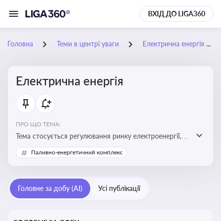
ВХІД ДО LIGA360
Головна
Теми в центрі уваги
Електрична енергія
Електрична енергія
ПРО ЩО ТЕМА:
Тема стосується регулювання ринку електроенергії,
включаючи її виробництво, постачання та фінансові
Паливно-енергетичний комплекс
стимули для відновлюваної енергетики
Головне за добу (AI)
Усі публікації