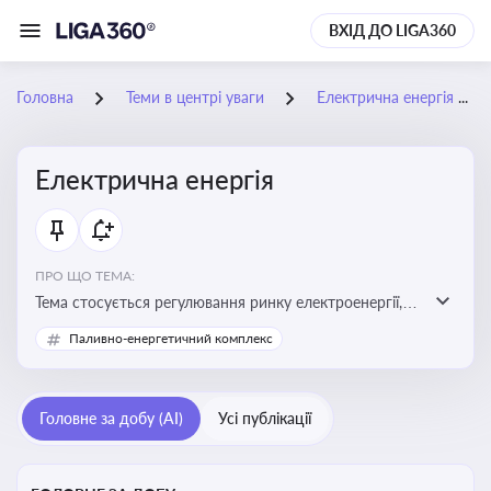
ВХІД ДО LIGA360
Головна
Теми в центрі уваги
Електрична енергія
Електрична енергія
ПРО ЩО ТЕМА:
Тема стосується регулювання ринку електроенергії,
включаючи її виробництво, постачання та фінансові
Паливно-енергетичний комплекс
стимули для відновлюваної енергетики
Головне за добу (AI)
Усі публікації