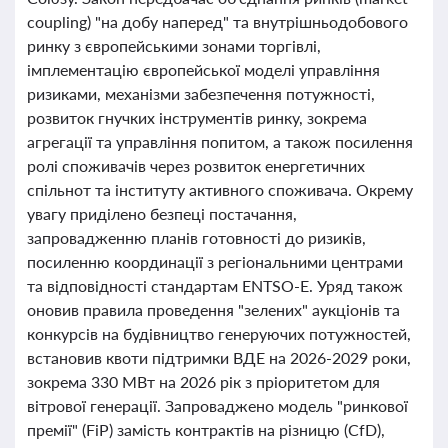
coupling) "на добу наперед" та внутрішньодобового
ринку з європейськими зонами торгівлі,
імплементацію європейської моделі управління
ризиками, механізми забезпечення потужності,
розвиток гнучких інструментів ринку, зокрема
агрегації та управління попитом, а також посилення
ролі споживачів через розвиток енергетичних
спільнот та інституту активного споживача. Окрему
увагу приділено безпеці постачання,
запровадженню планів готовності до ризиків,
посиленню координації з регіональними центрами
та відповідності стандартам ENTSO-E. Уряд також
оновив правила проведення "зелених" аукціонів та
конкурсів на будівництво генеруючих потужностей,
встановив квоти підтримки ВДЕ на 2026-2029 роки,
зокрема 330 МВт на 2026 рік з пріоритетом для
вітрової генерації. Запроваджено модель "ринкової
премії" (FiP) замість контрактів на різницю (CfD),