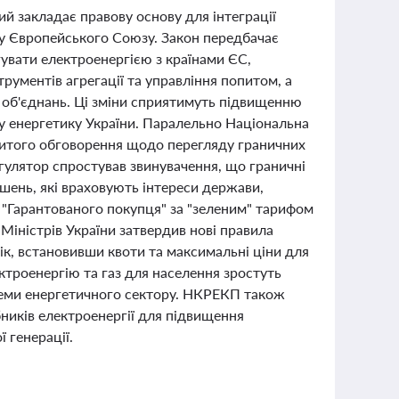
ий закладає правову основу для інтеграції
ку Європейського Союзу. Закон передбачає
увати електроенергією з країнами ЄС,
рументів агрегації та управління попитом, а
 об'єднань. Ці зміни сприятимуть підвищенню
у енергетику України. Паралельно Національна
ритого обговорення щодо перегляду граничних
егулятор спростував звинувачення, що граничні
ішень, які враховують інтереси держави,
 "Гарантованого покупця" за "зеленим" тарифом
Міністрів України затвердив нові правила
ік, встановивши квоти та максимальні ціни для
ектроенергію та газ для населення зростуть
блеми енергетичного сектору. НКРЕКП також
иків електроенергії для підвищення
 генерації.