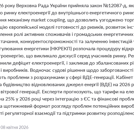
26 року Верховна Рада України прийняла закон №12087-д, як
го ринку електроенергії до внутрішнього енергетичного рин
ня механізму market coupling, що дозволить узгоджено торг
ію європейської моделі готовності до ризиків, розвиток інст
лення ролі активних споживачів і громадських енергетичних
стачання, конкурентоспроможності та залученню інвестицій 
регулювання енергетики (НКРЕКП) розпочала процедуру відк
троенергію, що викликало дискусії серед учасників ринку. Р
нили дефіцит електроенергії, і закликав до збалансованих р
 і виробників. Водночас судові рішення щодо заборгованості
ь проблеми з розрахунками у сфері ВДЕ-генерації. Кабінет 
а будівництво відновлюваних джерел енергії (ВДЕ) на 2026 р
 вітрової генерації. Експерти прогнозують, що тарифи на ел
на 25% у 2026 році через інтеграцію з ЄС та фінансові про
а щотижневий формат розгляду проблем потенційних виробн
і регуляторної взаємодії та підтримки розвитку розподіленої
,
08 квітня 2026