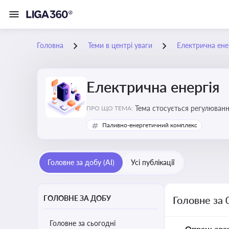
Головна
Теми в центрі уваги
Електрична ене
Електрична енергія
Тема стосується регулюванн
ПРО ЩО ТЕМА:
Паливно-енергетичний комплекс
Головне за добу (AI)
Усі публікації
ГОЛОВНЕ ЗА ДОБУ
Головне за 
Головне за сьогодні
Опрацьова