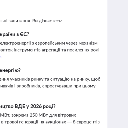
ьні запитання. Ви дізнаєтесь:
країни з ЄС?
електроенергії з європейським через механізм
виток інструментів агрегації та посилення ролі
о
енергію?
ння учасників ринку та ситуацію на ринку, щоб
ивачів і виробників, спростувавши при цьому
ицтво ВДЕ у 2026 році?
 МВт, зокрема 250 МВт для вітрових
вітрової генерації на аукціонах — 8 євроцентів