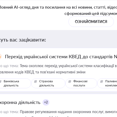
Повний AI-огляд дня та посилання на всі новини, статті, віде
сформований цей підсумо
ОЗНАЙОМИТИСЯ
уть вас зацікавити:
Перехід української системи КВЕД до стандартів 
о що тема:
Тема охоплює перехід української системи класифікації в
овлення кодів КВЕД та пов'язані нормативні зміни
Банківська
Страхова
Фінансові
Паливн
діяльність
діяльність
послуги
компле
хоронна діяльність
+2
о що тема:
Правове регулювання надання охоронних послуг, вимоги д