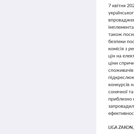
7 квітня 20
українсько
впроваджен
імплементац
також поси
безпеки по
комісія з 
цін на елек
ціни спричи
споживачів
підкреслюют
конкурсів н
сонячної та
приблизно 
запровадил
ефективност
LIGA ZAKON