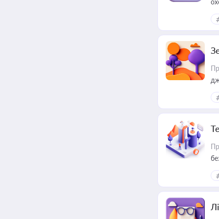
ох
З
Пр
дж
Т
Пр
бе
Лі