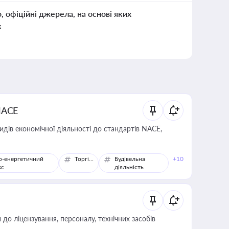
о, офіційні джерела, на основі яких
к
NACE
идів економічної діяльності до стандартів NACE,
о-енергетичний
Торгівля
Будівельна
+10
кс
діяльність
о ліцензування, персоналу, технічних засобів