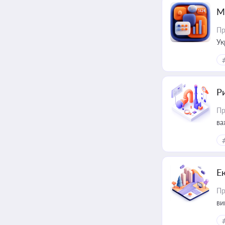
М
Пр
Ук
ін
Ри
Пр
ва
Е
Пр
ви