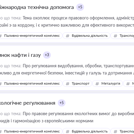
іжнародна технічна допомога
+5
о що тема:
Тема охоплює процеси правового оформлення, адміністр
раїні з-за кордону, і є критично важливою для ефективного використ
фраструктурних проєктів
Паливно-енергетичний комплекс
Будівельна діяльність
Транспо
нок нафти і газу
+3
о що тема:
Про регулювання видобування, обробки, транспортування
жливо для енергетичної безпеки, інвестицій у галузь та дотримання 
Паливно-енергетичний комплекс
Транспорт
Металургія
кологічне регулювання
+5
о що тема:
Про правове регулювання екологічних вимог до виробни
кидів і гармонізацією з європейськими нормами
Паливно-енергетичний комплекс
Будівельна діяльність
Транспо