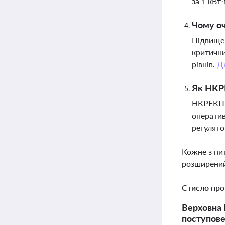
за 1 кВт
Чому оч
Підвищен
критични
рівнів.
Д
Як НКРЕ
НКРЕКП з
оператив
регулято
Кожне з пи
розширений
Стисло про
Верховна 
поступове