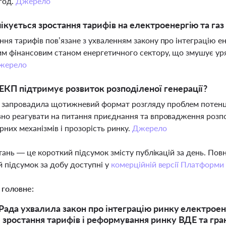
·год.
Джерело
ікується зростання тарифів на електроенергію та газ 
ня тарифів пов’язане з ухваленням закону про інтеграцію ен
м фінансовим станом енергетичного сектору, що змушує у
жерело
КП підтримує розвиток розподіленої генерації?
апровадила щотижневий формат розгляду проблем потенцій
но реагувати на питання приєднання та впровадження розпо
рних механізмів і прозорість ринку.
Джерело
тань — це короткий підсумок змісту публікацій за день. По
 підсумок за добу доступні у
комерційній версії Платформи
 головне:
Рада ухвалила закон про інтеграцію ринку електроен
 зростання тарифів і реформування ринку ВДЕ та гра