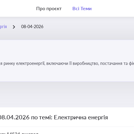
Про проєкт
Всі Теми
ргія
08-04-2026
я ринку електроенергії, включаючи її виробництво, постачання та ф
08.04.2026 по темі: Електрична енергія
но:
14524 джерел