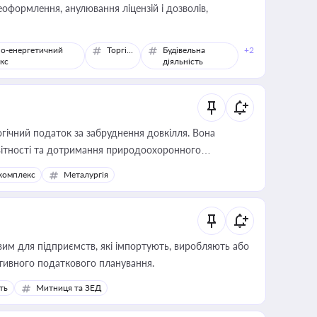
оформлення, анулювання ліцензій і дозволів,
о-енергетичний
Торгівля
Будівельна
+2
кс
діяльність
гічний податок за забруднення довкілля. Вона
звітності та дотримання природоохоронного
комплекс
Металургія
вим для підприємств, які імпортують, виробляють або
тивного податкового планування.
ть
Митниця та ЗЕД