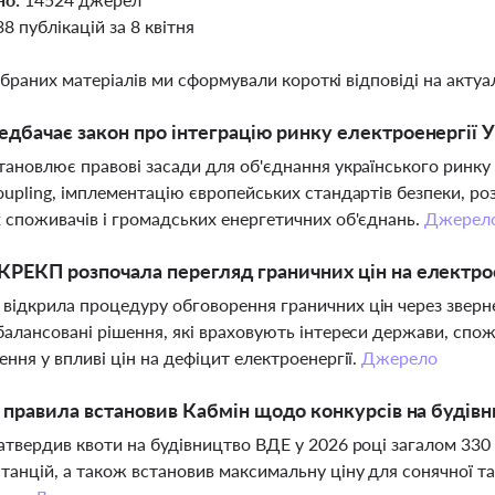
38 публікацій за 8 квітня
ібраних матеріалів ми сформували короткі відповіді на актуал
дбачає закон про інтеграцію ринку електроенергії У
тановлює правові засади для об'єднання українського ринку 
oupling, імплементацію європейських стандартів безпеки, роз
 споживачів і громадських енергетичних об'єднань.
Джерел
РЕКП розпочала перегляд граничних цін на електро
ідкрила процедуру обговорення граничних цін через зверне
балансовані рішення, які враховують інтереси держави, спож
ення у впливі цін на дефіцит електроенергії.
Джерело
і правила встановив Кабмін щодо конкурсів на будівн
атвердив квоти на будівництво ВДЕ у 2026 році загалом 330
танцій, а також встановив максимальну ціну для сонячної та 