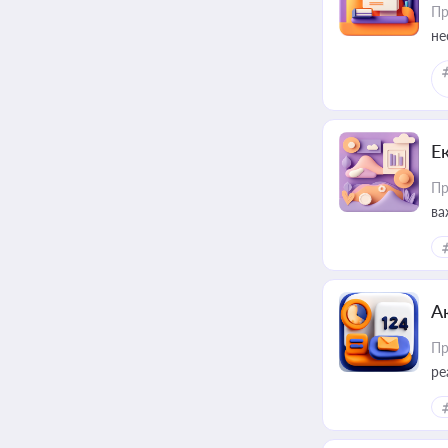
Пр
не
Е
Пр
ва
за
А
Пр
ре