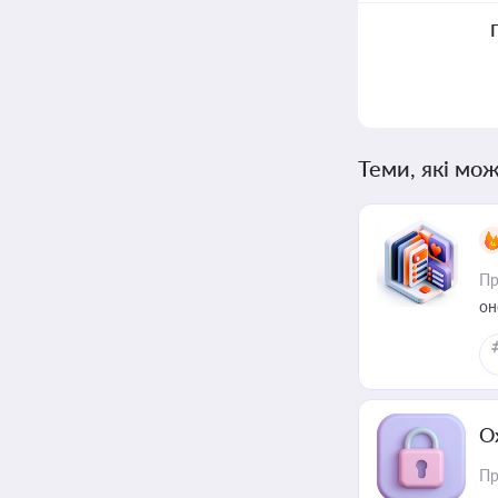
Теми, які мож
Пр
он
О
Пр