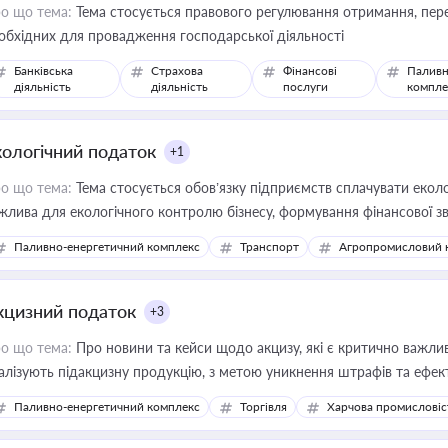
о що тема:
Тема стосується правового регулювання отримання, пере
обхідних для провадження господарської діяльності
Банківська
Страхова
Фінансові
Паливн
діяльність
діяльність
послуги
компле
кологічний податок
+1
о що тема:
Тема стосується обов’язку підприємств сплачувати еколо
жлива для екологічного контролю бізнесу, формування фінансової 
конодавства
Паливно-енергетичний комплекс
Транспорт
Агропромисловий 
кцизний податок
+3
о що тема:
Про новини та кейси щодо акцизу, які є критично важли
алізують підакцизну продукцію, з метою уникнення штрафів та ефек
Паливно-енергетичний комплекс
Торгівля
Харчова промисловіс