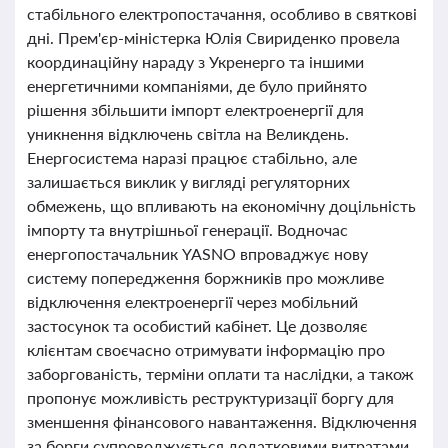
стабільного електропостачання, особливо в святкові
дні. Прем'єр-міністерка Юлія Свириденко провела
координаційну нараду з Укренерго та іншими
енергетичними компаніями, де було прийнято
рішення збільшити імпорт електроенергії для
уникнення відключень світла на Великдень.
Енергосистема наразі працює стабільно, але
залишається виклик у вигляді регуляторних
обмежень, що впливають на економічну доцільність
імпорту та внутрішньої генерації. Водночас
енергопостачальник YASNO впроваджує нову
систему попередження боржників про можливе
відключення електроенергії через мобільний
застосунок та особистий кабінет. Це дозволяє
клієнтам своєчасно отримувати інформацію про
заборгованість, терміни оплати та наслідки, а також
пропонує можливість реструктуризації боргу для
зменшення фінансового навантаження. Відключення
за борги супроводжується додатковими витратами