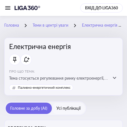
ВХІД ДО LIGA360
Головна
Теми в центрі уваги
Електрична енергія
Електрична енергія
ПРО ЩО ТЕМА:
Тема стосується регулювання ринку електроенергії,
включаючи її виробництво, постачання та фінансові
Паливно-енергетичний комплекс
стимули для відновлюваної енергетики
Головне за добу (AI)
Усі публікації