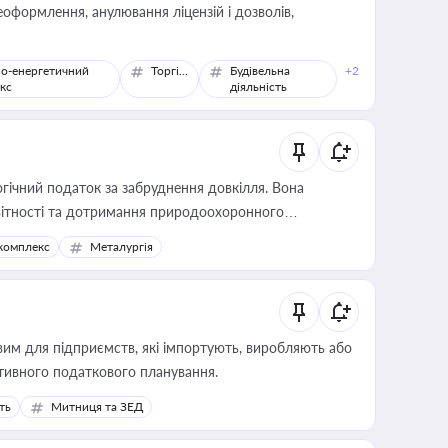
оформлення, анулювання ліцензій і дозволів,
о-енергетичний
Торгівля
Будівельна
+2
кс
діяльність
гічний податок за забруднення довкілля. Вона
звітності та дотримання природоохоронного
комплекс
Металургія
вим для підприємств, які імпортують, виробляють або
тивного податкового планування.
ть
Митниця та ЗЕД