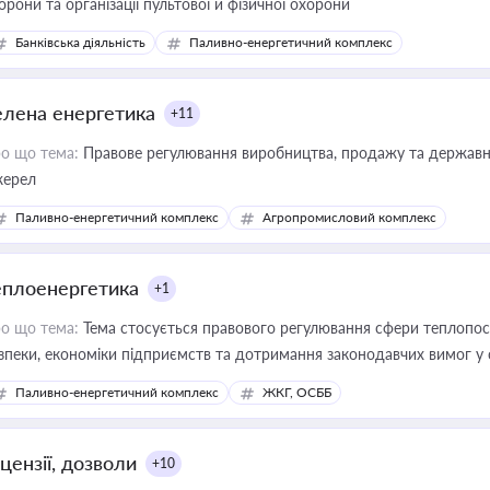
орони та організації пультової й фізичної охорони
Банківська діяльність
Паливно-енергетичний комплекс
елена енергетика
+11
о що тема:
Правове регулювання виробництва, продажу та державної
ерел
Паливно-енергетичний комплекс
Агропромисловий комплекс
еплоенергетика
+1
о що тема:
Тема стосується правового регулювання сфери теплопост
зпеки, економіки підприємств та дотримання законодавчих вимог у
Паливно-енергетичний комплекс
ЖКГ, ОСББ
цензії, дозволи
+10