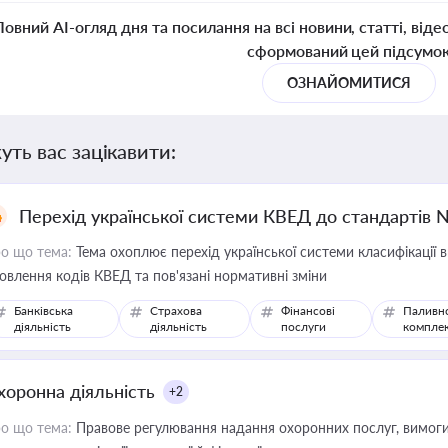
Повний AI-огляд дня та посилання на всі новини, статті, віде
сформований цей підсумо
ОЗНАЙОМИТИСЯ
уть вас зацікавити:
Перехід української системи КВЕД до стандартів 
о що тема:
Тема охоплює перехід української системи класифікації в
овлення кодів КВЕД та пов'язані нормативні зміни
Банківська
Страхова
Фінансові
Паливн
діяльність
діяльність
послуги
компле
хоронна діяльність
+2
о що тема:
Правове регулювання надання охоронних послуг, вимоги д