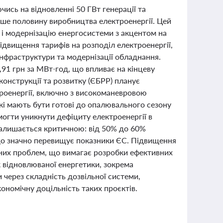
ись на відновленні 50 ГВт генерації та
нше половину виробництва електроенергії. Цей
 і модернізацію енергосистеми з акцентом на
підвищення тарифів на розподіл електроенергії,
 інфраструктури та модернізації обладнання.
,91 грн за МВт·год, що впливає на кінцеву
конструкції та розвитку (ЄБРР) планує
троенергії, включно з високоманевровою
які мають бути готові до опалювального сезону
могти уникнути дефіциту електроенергії в
 залишається критичною: від 50% до 60%
 що значно перевищує показники ЄС. Підвищення
них проблем, що вимагає розробки ефективних
к відновлюваної енергетики, зокрема
 через складність дозвільної системи,
кономічну доцільність таких проєктів.