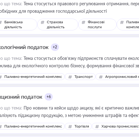
о що тема:
Тема стосується правового регулювання отримання, пере
обхідних для провадження господарської діяльності
Банківська
Страхова
Фінансові
Паливн
діяльність
діяльність
послуги
компле
кологічний податок
+2
о що тема:
Тема стосується обов’язку підприємств сплачувати еколо
жлива для екологічного контролю бізнесу, формування фінансової 
конодавства
Паливно-енергетичний комплекс
Транспорт
Агропромисловий 
кцизний податок
+6
о що тема:
Про новини та кейси щодо акцизу, які є критично важли
алізують підакцизну продукцію, з метою уникнення штрафів та ефек
Паливно-енергетичний комплекс
Торгівля
Харчова промисловіс