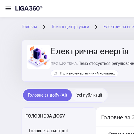
Головна
Теми в центрі уваги
Електрична ене
Електрична енергія
Тема стосується регулюванн
ПРО ЩО ТЕМА:
Паливно-енергетичний комплекс
Головне за добу (AI)
Усі публікації
ГОЛОВНЕ ЗА ДОБУ
Головне за 
Головне за сьогодні
Опрацьова