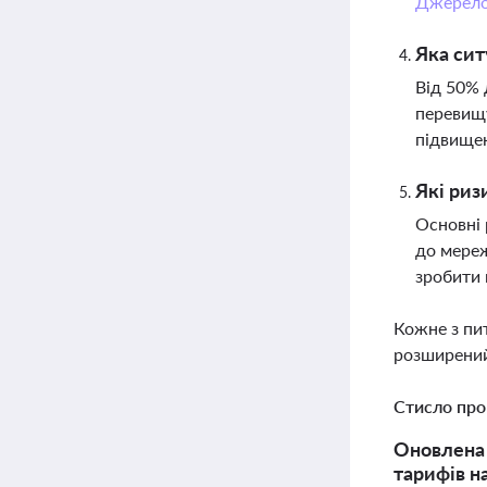
Джерел
Яка сит
Від 50% 
перевищу
підвищен
Які риз
Основні 
до мереж
зробити 
Кожне з пи
розширений
Стисло про
Оновлена 
тарифів н