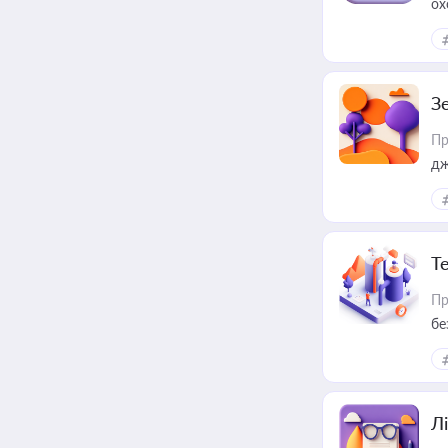
ох
З
Пр
дж
Т
Пр
бе
Лі