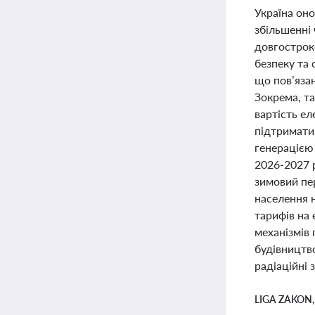
Україна оно
збільшенні
довгострок
безпеку та 
що пов’язан
Зокрема, та
вартість ел
підтримати
генерацією 
2026-2027 р
зимовий пер
населення 
тарифів на
механізмів 
будівництво
радіаційні 
LIGA ZAKON