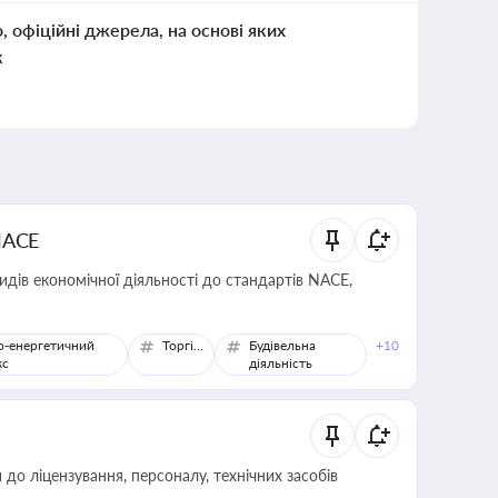
о, офіційні джерела, на основі яких
к
NACE
идів економічної діяльності до стандартів NACE,
о-енергетичний
Торгівля
Будівельна
+10
кс
діяльність
о ліцензування, персоналу, технічних засобів