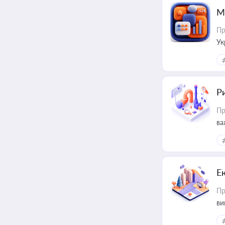
М
Пр
Ук
ін
Ри
Пр
ва
Е
Пр
ви