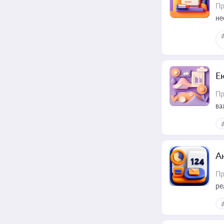
Пр
не
Е
Пр
ва
за
А
Пр
ре