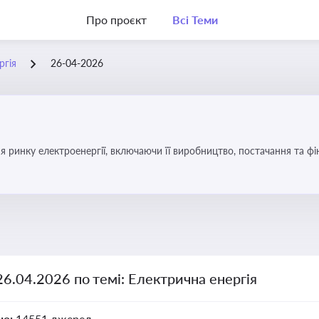
Про проєкт
Всі Теми
ргія
26-04-2026
я ринку електроенергії, включаючи її виробництво, постачання та ф
26.04.2026 по темі: Електрична енергія
но:
14551 джерел