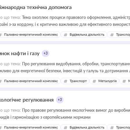
іжнародна технічна допомога
о що тема:
Тема охоплює процеси правового оформлення, адміністр
раїні з-за кордону, і є критично важливою для ефективного використ
фраструктурних проєктів
Паливно-енергетичний комплекс
Будівельна діяльність
Транспо
нок нафти і газу
+3
о що тема:
Про регулювання видобування, обробки, транспортування
жливо для енергетичної безпеки, інвестицій у галузь та дотримання 
Паливно-енергетичний комплекс
Транспорт
Металургія
кологічне регулювання
+3
о що тема:
Про правове регулювання екологічних вимог до виробни
кидів і гармонізацією з європейськими нормами
Паливно-енергетичний комплекс
Будівельна діяльність
Транспо