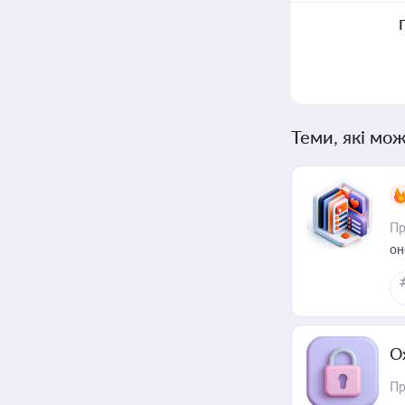
Теми, які мож
Пр
он
О
Пр