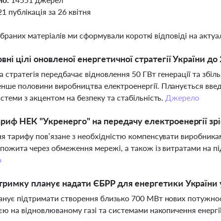
21 публікація за 26 квітня
ібраних матеріалів ми сформували короткі відповіді на актуал
овні цілі оновленої енергетичної стратегії України до
 стратегія передбачає відновлення 50 ГВт генерації та збіл
ше половини виробництва електроенергії. Планується введе
стеми з акцентом на безпеку та стабільність.
Джерело
риф НЕК "Укренерго" на передачу електроенергії зрі
я тарифу пов’язане з необхідністю компенсувати виробника
спожита через обмеження мережі, а також із витратами на п
о
тримку планує надати ЄБРР для енергетики України 
нує підтримати створення близько 700 МВт нових потужнос
єю на відновлюваному газі та системами накопичення енергії,