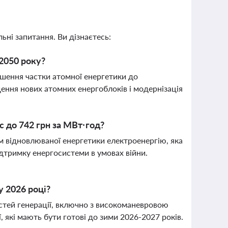
ьні запитання. Ви дізнаєтесь:
 2050 року?
ьшення частки атомної енергетики до
ння нових атомних енергоблоків і модернізація
с до 742 грн за МВт·год?
м відновлюваної енергетики електроенергію, яка
ідтримку енергосистеми в умовах війни.
у 2026 році?
тей генерації, включно з високоманевровою
 які мають бути готові до зими 2026-2027 років.