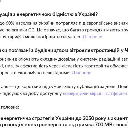
о
уація з енергетичною бідністю в Україні?
до 60% населення України потрапляє під європейське визнач
є показники ЄС. Це означає, що багато громадян мають тру
ня тарифів може погіршити ситуацію.
Джерело
ики пов’язані з будівництвом вітроелектростанцій у 
ризики включають складну дозвільну систему, радіаційні заг
і, низьку ефективність через лісистість території та обме
проєкти економічно невигідними.
Джерело
тань — це короткий підсумок змісту публікацій за день. По
 підсумок за добу доступні у
комерційній версії Платформи
 головне:
енергетична стратегія України до 2050 року з акцен
а розподіл електроенергії та підтримка 700 МВт нової