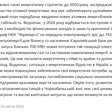
влює свою енергетичну стратегію до 2050 року, зосереджуюч
 частки атомної енергетики, яка має забезпечувати щонайме
овий план передбачає введення нових атомних енергоблоків
стабільність. Водночас, у 2026 році відбувається поступове 
о з необхідністю фінансування заходів із захисту критичної
риф НЕК "Укренерго" на передачу електроенергії зріс до 742
ектроенергії для бізнесу та населення. Європейський банк ре
 запуск близько 700 МВт нових потужностей генерації елек
на відновлюваному газі та системами накопичення енергії, 
оків. Це має посилити енергетичну стійкість країни та допо
іод. Водночас, ситуація з енергетичною бідністю в Україні
не може повноцінно забезпечити свої енергетичні потреби,
 електроенергію загрожує поглибленням соціально-економіч
підтримки вразливих верств населення. Окрім того, розвито
 вітроелектростанцій у Чорнобильській зоні, має свої ризики
загрози та високі капітальні витрати, що може вплинути на е
,
26 квітня 2026