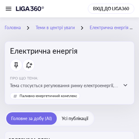
ВХІД ДО LIGA360
Головна
Теми в центрі уваги
Електрична енергія
Електрична енергія
ПРО ЩО ТЕМА:
Тема стосується регулювання ринку електроенергії,
включаючи її виробництво, постачання та фінансові
Паливно-енергетичний комплекс
стимули для відновлюваної енергетики
Головне за добу (AI)
Усі публікації