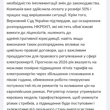
необхідністю імплементації змін до законодавства.
Компанія вже здійснила оплату у розмірі 50% і
працює над вирішенням ситуації. Крім того,
Верховний Суд України підтвердив, що оскарження
розпоряджень НКРЕКП, які містять обов’язкові
вимоги до ліцензіатів, належить до
адміністративної юрисдикції, навіть якщо
виконання таких розпоряджень впливає на
цивільно-правові договори, що є важливим
прецедентом для правового регулювання у сфері
електроенергії. Прогнози на 2026 рік вказують на
можливе помірне підвищення літніх тарифів на
електроенергію через збільшення споживання в
пікові години, обмеження роботи генеруючих
потужностей після ремонтів та коливання цін на
європейських ринках. Регулятор планує утримувати
керовану модель тарифоутворення, щоб уникнути
різких стрибків, а підвищення буде поступовим і
залежатиме від реального стану енергосистеми.