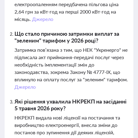
електроопаленням передбачена пільгова ціна
2,64 грн за кВт·год на перші 2000 кВт·год на
місяць.
Джерело
Що стало причиною затримки виплат за
"зеленим" тарифом у 2026 році?
Затримка пов’язана з тим, що НЕК "Укренерго" не
підписала акт приймання-передачі послуг через
необхідність імплементації змін до
законодавства, зокрема Закону № 4777-IX, що
вплинуло на оплату послуг за "зеленим" тарифом.
Джерело
Які рішення ухвалила НКРЕКП на засіданні
5 травня 2026 року?
НКРЕКП видала нові ліцензії на постачання та
виробництво електроенергії, внесла зміни до
постанов про зупинення дії деяких ліцензій,