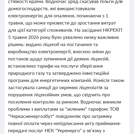
стійкості країни. Водночас уряд скасував пільги для
домогосподарств, які використовували
електроенергію для опалення, починаючи з 1
травня, що може призвести до зростання витрат
для цієї категорії споживачів. На засіданні НКРЕКП
5 травня 2026 року було ухвалено низку важливих
рішень: видано ліцензії на постачання та
виробництво електроенергії, внесено зміни до
постанов щодо зупинення дії деяких ліцензій,
встановлено тарифи на послуги зберігання
природного газу та затверджено інвестиційні
програми для енергетичних компаній. Комісія також
застосувала санкції до окремих ліцензіатів за
порушення ліцензійних умов, що свідчить про
посилення контролю за ринком. Водночас виникли
проблеми з виплатами за "зеленим" тарифом: ТОВ
"Черкасиенергозбут" повідомляє про затримку
повної оплати через непідписання акту приймання-
передачі послуг НЕК "Укренерго" у зв’язку з