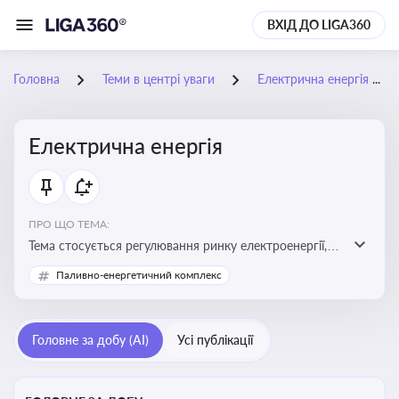
ВХІД ДО LIGA360
Головна
Теми в центрі уваги
Електрична енергія
Електрична енергія
ПРО ЩО ТЕМА:
Тема стосується регулювання ринку електроенергії,
включаючи її виробництво, постачання та фінансові
Паливно-енергетичний комплекс
стимули для відновлюваної енергетики
Головне за добу (AI)
Усі публікації