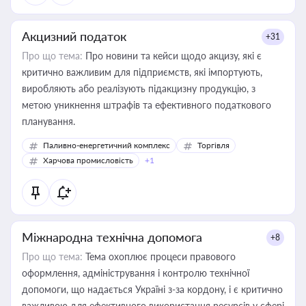
Акцизний податок
+31
Про що тема:
Про новини та кейси щодо акцизу, які є
критично важливим для підприємств, які імпортують,
виробляють або реалізують підакцизну продукцію, з
метою уникнення штрафів та ефективного податкового
планування.
Паливно-енергетичний комплекс
Торгівля
Харчова промисловість
+1
Міжнародна технічна допомога
+8
Про що тема:
Тема охоплює процеси правового
оформлення, адміністрування і контролю технічної
допомоги, що надається Україні з-за кордону, і є критично
важливою для ефективного використання ресурсів у сфері