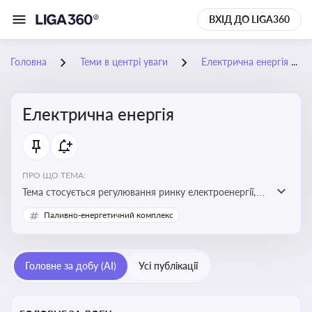
ВХІД ДО LIGA360
Головна
Теми в центрі уваги
Електрична енергія
Електрична енергія
ПРО ЩО ТЕМА:
Тема стосується регулювання ринку електроенергії,
включаючи її виробництво, постачання та фінансові
Паливно-енергетичний комплекс
стимули для відновлюваної енергетики
Головне за добу (AI)
Усі публікації