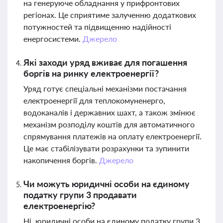
на генеруюче обладнання у прифронтових
регіонах. Це сприятиме залученню додаткових
потужностей та підвищенню надійності
енергосистеми.
Джерело
Які заходи уряд вживає для погашення
боргів на ринку електроенергії?
Уряд готує спеціальні механізми постачання
електроенергії для теплокомуненерго,
водоканалів і державних шахт, а також змінює
механізм розподілу коштів для автоматичного
спрямування платежів на оплату електроенергії.
Це має стабілізувати розрахунки та зупинити
накопичення боргів.
Джерело
Чи можуть юридичні особи на єдиному
податку групи 3 продавати
електроенергію?
Ні, юридичні особи на єдиному податку групи 3