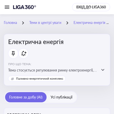
ВХІД ДО LIGA360
Головна
Теми в центрі уваги
Електрична енергія
Електрична енергія
ПРО ЩО ТЕМА:
Тема стосується регулювання ринку електроенергії,
включаючи її виробництво, постачання та фінансові
Паливно-енергетичний комплекс
стимули для відновлюваної енергетики
Головне за добу (AI)
Усі публікації