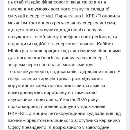
на стабілізацію фінансового навантаження на
населення в умовах воєнного стану та складної
ситуації в енергетиці. Паралельно НКРЕКП оновила
механізм третинного регулювання енергосистеми,
що дозволить залучити додаткові генеруючі
потужності, особливо у прифронтових регіонах, та
підвищити надійність енергопостачання. Кабінет
Міністрів також працює над системними рішеннями
для погашення боргів на ринку електроенергії,
зокрема через спеціальні механізми для
теплокомуненерго, водоканалів і державних шахт. У
сфері зелених тарифів триває розслідування
корупційних схем, пов’язаних із виплатами за
електроенергію, вироблену на тимчасово
окупованих територіях. У квітні 2026 року
правоохоронці провели обшуки у двох членів
НКРЕКП, а Вищий антикорупційний суд залишив під
заочним арештом колишнього заступника керівника
Офісу президента, підозрюваного у заволодінні