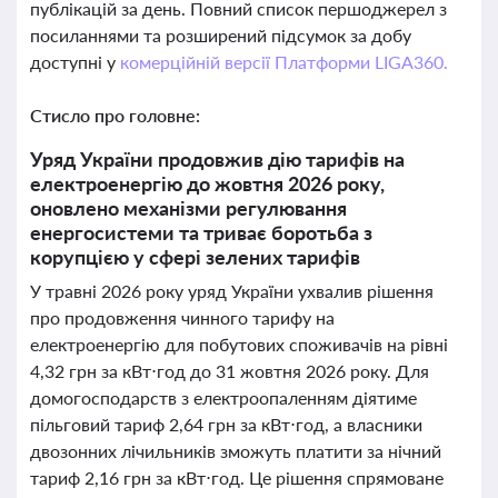
публікацій за день. Повний список першоджерел з
посиланнями та розширений підсумок за добу
доступні у
комерційній версії Платформи LIGA360.
Стисло про головне:
Уряд України продовжив дію тарифів на
електроенергію до жовтня 2026 року,
оновлено механізми регулювання
енергосистеми та триває боротьба з
корупцією у сфері зелених тарифів
У травні 2026 року уряд України ухвалив рішення
про продовження чинного тарифу на
електроенергію для побутових споживачів на рівні
4,32 грн за кВт⋅год до 31 жовтня 2026 року. Для
домогосподарств з електроопаленням діятиме
пільговий тариф 2,64 грн за кВт⋅год, а власники
двозонних лічильників зможуть платити за нічний
тариф 2,16 грн за кВт⋅год. Це рішення спрямоване