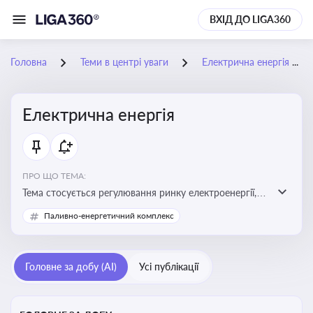
ВХІД ДО LIGA360
Головна
Теми в центрі уваги
Електрична енергія
Електрична енергія
ПРО ЩО ТЕМА:
Тема стосується регулювання ринку електроенергії,
включаючи її виробництво, постачання та фінансові
Паливно-енергетичний комплекс
стимули для відновлюваної енергетики
Головне за добу (AI)
Усі публікації