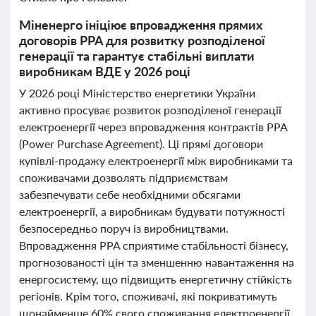
Міненерго ініціює впровадження прямих
договорів PPA для розвитку розподіленої
генерації та гарантує стабільні виплати
виробникам ВДЕ у 2026 році
У 2026 році Міністерство енергетики України
активно просуває розвиток розподіленої генерації
електроенергії через впровадження контрактів PPA
(Power Purchase Agreement). Ці прямі договори
купівлі-продажу електроенергії між виробниками та
споживачами дозволять підприємствам
забезпечувати себе необхідними обсягами
електроенергії, а виробникам будувати потужності
безпосередньо поруч із виробництвами.
Впровадження PPA сприятиме стабільності бізнесу,
прогнозованості цін та зменшенню навантаження на
енергосистему, що підвищить енергетичну стійкість
регіонів. Крім того, споживачі, які покриватимуть
щонайменше 60% свого споживання електроенергії