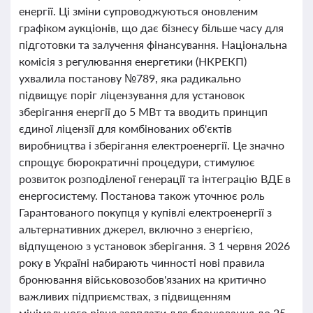
енергії. Ці зміни супроводжуються оновленим
графіком аукціонів, що дає бізнесу більше часу для
підготовки та залучення фінансування. Національна
комісія з регулювання енергетики (НКРЕКП)
ухвалила постанову №789, яка радикально
підвищує поріг ліцензування для установок
зберігання енергії до 5 МВт та вводить принцип
єдиної ліцензії для комбінованих об'єктів
виробництва і зберігання електроенергії. Це значно
спрощує бюрократичні процедури, стимулює
розвиток розподіленої генерації та інтеграцію ВДЕ в
енергосистему. Постанова також уточнює роль
Гарантованого покупця у купівлі електроенергії з
альтернативних джерел, включно з енергією,
відпущеною з установок зберігання. З 1 червня 2026
року в Україні набирають чинності нові правила
бронювання військовозобов'язаних на критично
важливих підприємствах, з підвищенням
мінімального рівня зарплати для бронювання до 25