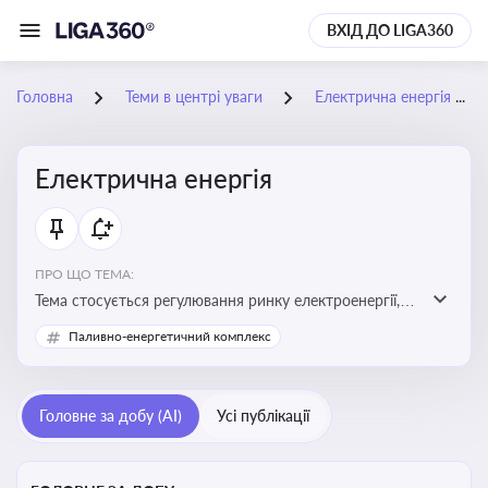
ВХІД ДО LIGA360
Головна
Теми в центрі уваги
Електрична енергія
Електрична енергія
ПРО ЩО ТЕМА:
Тема стосується регулювання ринку електроенергії,
включаючи її виробництво, постачання та фінансові
Паливно-енергетичний комплекс
стимули для відновлюваної енергетики
Головне за добу (AI)
Усі публікації